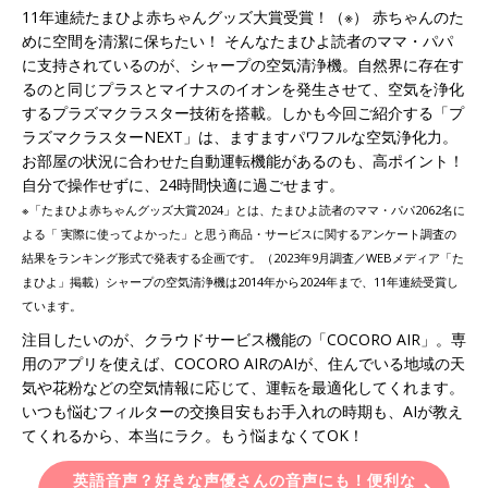
11年連続たまひよ赤ちゃんグッズ大賞受賞！（※） 赤ちゃんのた
めに空間を清潔に保ちたい！ そんなたまひよ読者のママ・パパ
に支持されているのが、シャープの空気清浄機。自然界に存在す
るのと同じプラスとマイナスのイオンを発生させて、空気を浄化
するプラズマクラスター技術を搭載。しかも今回ご紹介する「プ
ラズマクラスターNEXT」は、ますますパワフルな空気浄化力。
お部屋の状況に合わせた自動運転機能があるのも、高ポイント！
自分で操作せずに、24時間快適に過ごせます。
※「たまひよ赤ちゃんグッズ大賞2024」とは、たまひよ読者のママ・パパ2062名に
よる「 実際に使ってよかった」と思う商品・サービスに関するアンケート調査の
結果をランキング形式で発表する企画です。（2023年9月調査／WEBメディア「た
まひよ」掲載）シャープの空気清浄機は2014年から2024年まで、11年連続受賞し
ています。
注目したいのが、クラウドサービス機能の「COCORO AIR」。専
用のアプリを使えば、COCORO AIRのAIが、住んでいる地域の天
気や花粉などの空気情報に応じて、運転を最適化してくれます。
いつも悩むフィルターの交換目安もお手入れの時期も、AIが教え
てくれるから、本当にラク。もう悩まなくてOK！
英語音声？好きな声優さんの音声にも！便利な