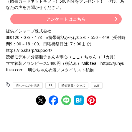
（図書カードネットギフト）500円分をプレゼント！ ぜひ、あ
なたの声をお聞かせください。
アンケートはこちら
提供／シャープ株式会社
☎0120・078・178 ※携帯電話からは0570・550・449（受付時
間9：00～18：00、日曜祝祭日は17：00まで）
https://jp.sharp/support/
読者モデル／分藤順子さん＆瑚心（ここ）ちゃん（11カ月）
ママ衣装／ワンピース5490円（税込み）Milk tea https://junyu-
fuku.com 瑚心ちゃん衣装／スタイリスト私物
赤ちゃんのお世話
PR
時短家電・グッズ
aoff