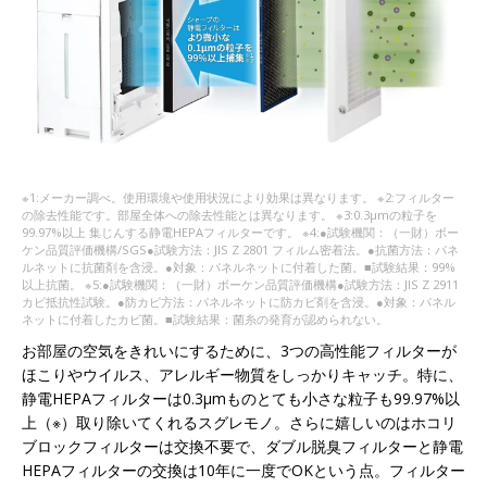
※1:メーカー調べ。使用環境や使用状況により効果は異なります。 ※2:フィルター
の除去性能です。部屋全体への除去性能とは異なります。 ※3:0.3µmの粒子を
99.97%以上 集じんする静電HEPAフィルターです。 ※4:●試験機関：（一財）ボー
ケン品質評価機構/SGS●試験方法：JIS Z 2801 フィルム密着法。●抗菌方法：パネ
ルネットに抗菌剤を含浸。●対象：パネルネットに付着した菌。■試験結果：99%
以上抗菌。 ※5:●試験機関：（一財）ボーケン品質評価機構●試験方法：JIS Z 2911
カビ抵抗性試験。●防カビ方法：パネルネットに防カビ剤を含浸。●対象：パネル
ネットに付着したカビ菌。■試験結果：菌糸の発育が認められない。
お部屋の空気をきれいにするために、3つの高性能フィルターが
ほこりやウイルス、アレルギー物質をしっかりキャッチ。特に、
静電HEPAフィルターは0.3μmものとても小さな粒子も99.97%以
上（※）取り除いてくれるスグレモノ。さらに嬉しいのはホコリ
ブロックフィルターは交換不要で、ダブル脱臭フィルターと静電
HEPAフィルターの交換は10年に一度でOKという点。フィルター