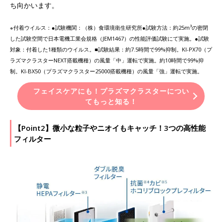
ち向かいます。
※付着ウイルス：●試験機関：（株）食環境衛生研究所●試験方法：約25m³の密閉
した試験空間で日本電機工業会規格（JEM1467）の性能評価試験にて実施。●試験
対象：付着した1種類のウイルス。■試験結果：約7.5時間で99%抑制。KI-PX70（プ
ラズマクラスターNEXT搭載機種）の風量「中」運転で実施。約10時間で99%抑
制。KI-BX50（プラズマクラスター25000搭載機種）の風量「強」運転で実施。
フェイスケアにも！プラズマクラスターについ
てもっと知る！
【Point2】微小な粒子やニオイもキャッチ！3つの高性能
フィルター