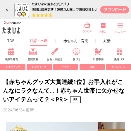
×
内祝い
SHOP
メニュー
TOP
妊娠・出産
赤ちゃん・育児
妊活
妊娠早見表
産院検索
お金・手続き
名づけ
出産準備
優待パス
たまごクラブ
ひよこクラブ
アプリ
SNS
キャンペーン
【赤ちゃんグッズ大賞連続1位】お手入れがこ
んなにラクなんて…！赤ちゃん世帯に欠かせな
いアイテムって？＜PR＞
2024/06/24
更新