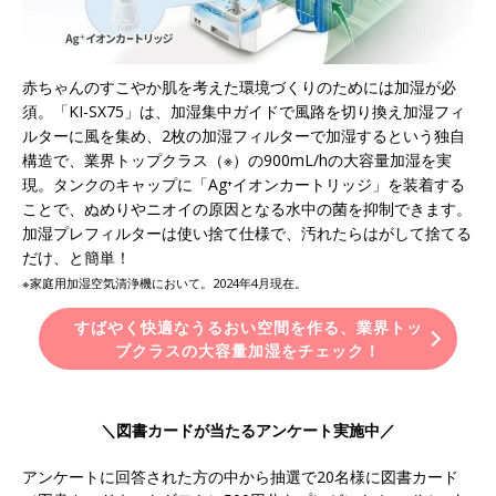
赤ちゃんのすこやか肌を考えた環境づくりのためには加湿が必
須。「KI-SX75」は、加湿集中ガイドで風路を切り換え加湿フィ
ルターに風を集め、2枚の加湿フィルターで加湿するという独自
構造で、業界トップクラス（※）の900mL/hの大容量加湿を実
現。タンクのキャップに「Ag⁺イオンカートリッジ」を装着する
ことで、ぬめりやニオイの原因となる水中の菌を抑制できます。
加湿プレフィルターは使い捨て仕様で、汚れたらはがして捨てる
だけ、と簡単！
※家庭用加湿空気清浄機において。2024年4月現在。
すばやく快適なうるおい空間を作る、業界トッ
プクラスの大容量加湿をチェック！
＼図書カードが当たるアンケート実施中／
アンケートに回答された方の中から抽選で20名様に図書カード