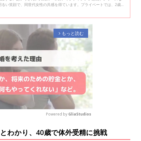
明るい笑顔で、同世代女性の共感を得ています。プライベートでは、2歳
の不妊治療、そしてその間には２度の流産を経験するなど、さまざまな困
うです。今回は、45歳で迎えた初めての出産と、回復までに時間がかかっ
ました。 全2回インタビューの1回目です。
もっと読む
arrow_forward_ios
Powered by 
GliaStudios
とわかり、40歳で体外受精に挑戦
M
u