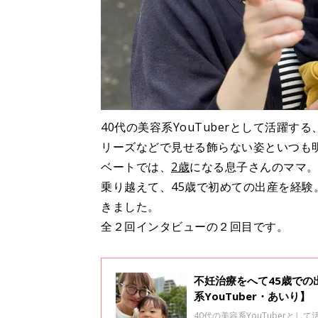
40代の美容系YouTuberとして活躍
リーズなどで見せる飾らない姿といつも
ベートでは、
2歳
になる息子さんのママ。
乗り越えて、45歳で初めての出産を経験
きました。
全２回インタビューの２回目です。
不妊治療をへて45歳で
系YouTuber・あいり】
40代の美容系YouTuber