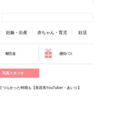
妊娠・出産
赤ちゃん・育児
妊活
離乳食
優待パス
写真スタジオ
らかった時期も【美容系YouTuber・あいり】