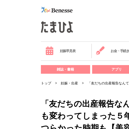
妊娠早見表
お金・手続
雑誌・書籍
アプリ
トップ
妊娠・出産
「友だちの出産報告なんて
「友だちの出産報告な
も変わってしまった５
つらかった時期も【美容系