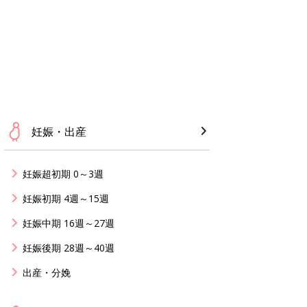
妊娠・出産
妊娠超初期 0～3週
妊娠初期 4週～15週
妊娠中期 16週～27週
妊娠後期 28週～40週
出産・分娩