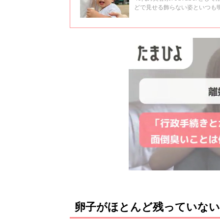
どで見せる飾らない姿といつも
になる息子さんのママ。5年間
難を乗り越えての出産だったよ
たという産後の生活について聞き
卵子がほとんど残っていない