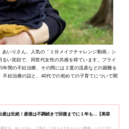
する、あいりさん。人気の「１分メイクチャレンジ動画」シ
明るい笑顔で、同世代女性の共感を得ています。プライ
5年間の不妊治療、その間には２度の流産などの困難を
。不妊治療の話と、40代での初めての子育てについて聞
の出産は壮絶！産後は不調続きで回復までに１年も…【美容
として活躍する、あいりさん。人気の「１分メイクチャレンジ動画」シリーズな