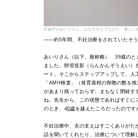
妊娠中のあいりさん。おなかをなでながら、優しい
――約5年間、不妊治療をされていたそ
あいりさん（以下、敬称略） 39歳の
ました。卵管造影（らんかんぞうえい）
ート。そこからステップアップして、人
「AMH検査」（発育過程の卵胞の数を
があまり残っておらず、まもなく閉経す
ね。先生から、この状態であればすぐに
のとき、4
0歳
を越えたころだったのです
不妊治療中、夫の支えはすごくありがた
話を聞いてくれたり、治療について理解