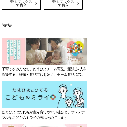
楽天ブックス
楽天ブックス
で購入
で購入
特集
子育てをみんなで。たまひよチーム育児。頑張る2人を
応援する、妊娠・育児世代を超え、チーム育児に共感
する社会を目指していきます。
たまひよはだれもが産み育てやすい社会と、サステナ
ブルなこどものミライの実現をめざします