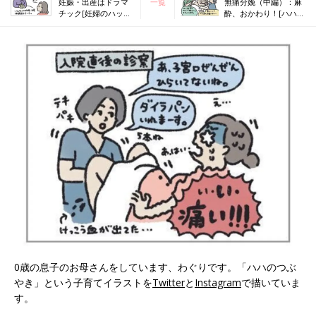
妊娠・出産はドラマ
一覧
無痛分娩（中編）：麻
チック[妊婦のハッケ
酔、おかわり！[ハハに
ン #20]
なった日 #2]
0歳の息子のお母さんをしています、わぐりです。「ハハのつぶ
やき」という子育てイラストを
Twitter
と
Instagram
で描いていま
す。