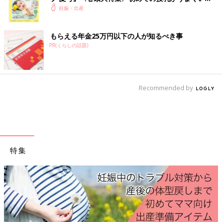
く！ おっぱい・ミルクの基本と夏のトラブル 解決テ
妊娠・出産
ク
もらえる年金25万円以下の人が知るべき事
PR(くらしの話題)
Recommended by
特集
出産前の私に伝えたいです。「前日から忙しいので、ゲームは必
要ありません。」と・・・。
安定期に入れば安心、と思いき
や・・・。[妊婦のハッケン #1]
安定期に入れば安心、と思いきや・・・。[妊