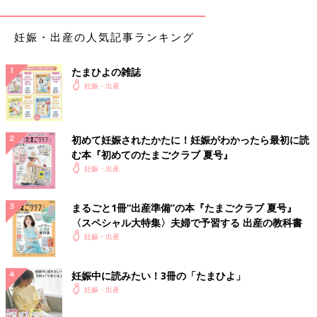
妊娠・出産の人気記事ランキング
たまひよの雑誌
妊娠・出産
病室に案内され、入院着に着替えると、すぐに診察がありまし
た。「あ、子宮口全然開いてないね。」と、先生。前日まで頑張
って歩いていたのですが・・・努力もむなしく、1cmほどしか開
初めて妊娠されたかたに！妊娠がわかったら最初に読
いていなかったようです。
む本『初めてのたまごクラブ 夏号』
「ダイラパン※、５本入れまーす。」
と、テキパキ処置を始める
妊娠・出産
先生。次の瞬間、
「い、い、痛い！！！！」
激痛が走りました。
不意打ちだったこともあり、あまりの痛さに涙目に。終わった後
まるごと1冊“出産準備”の本『たまごクラブ 夏号』
に見てみたら、出血も結構していて、ますます痛みが・・・。
〈スペシャル大特集〉夫婦で予習する 出産の教科書
無痛分娩
にしたのに、まさか入院直後にこんな痛い目に合うなん
妊娠・出産
て・・・と、ゲッソリする私。
※子宮頚管に入れて子宮口を押し広げるものだそうです。
妊娠中に読みたい！3冊の「たまひよ」
妊娠・出産