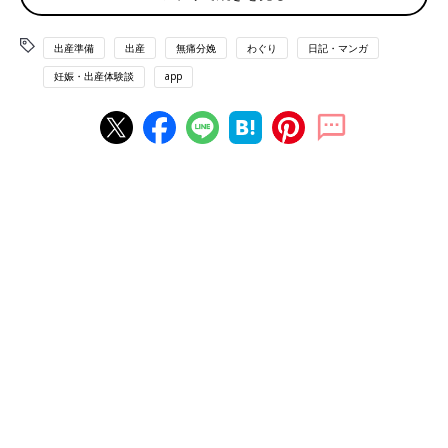
出産準備
出産
無痛分娩
わぐり
日記・マンガ
妊娠・出産体験談
app
いよいよ出産です。痛みに弱い私は、
無痛分娩
を希望。私の
産院
では、無痛分娩は計画分娩でのみ可能で、
前日から入院すること
になりました
。
「前日から入院って、やることなくて暇そうだな・・・」と思っ
た私は、入院セットに、ゲーム機やiPadなどをつめつめ。ドキド
キしながら、入院の日を迎えました。