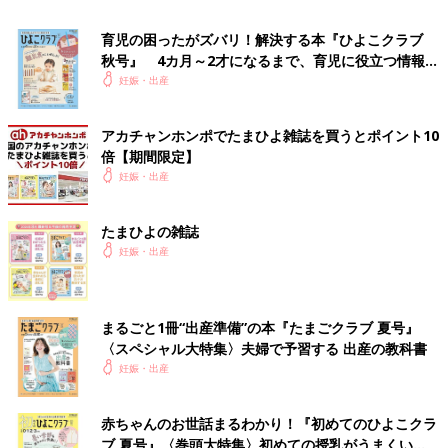
育児の困ったがズバリ！解決する本『ひよこクラブ
秋号』 4カ月～2才になるまで、育児に役立つ情報が
いっぱい！
妊娠・出産
アカチャンホンポでたまひよ雑誌を買うとポイント10
倍【期間限定】
妊娠・出産
たまひよの雑誌
妊娠・出産
まるごと1冊“出産準備”の本『たまごクラブ 夏号』
そんなこんなで、あっという間に夜になりました。
〈スペシャル大特集〉夫婦で予習する 出産の教科書
ダイラパンがめちゃくちゃ痛かったこと。点滴が辛いこと。そし
妊娠・出産
て何より、明日の出産への不安。明日に備えて早く寝なきゃいけ
ないのに、心がザワザワ忙しい・・・。
正直、持ってきたゲーム
赤ちゃんのお世話まるわかり！『初めてのひよこクラ
をする余裕、全然ありませんでした。（笑）
ブ 夏号』〈巻頭大特集〉初めての授乳がうまくい