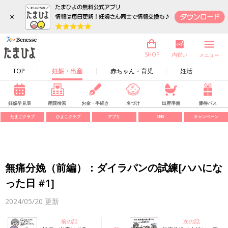
×
内祝い
SHOP
メニュー
TOP
妊娠・出産
赤ちゃん・育児
妊活
妊娠早見表
産院検索
お金・手続き
名づけ
出産準備
優待パス
たまごクラブ
ひよこクラブ
アプリ
SNS
キャンペーン
無痛分娩（前編）：ダイラパンの試練[ハハにな
った日 #1]
2024/05/20
更新
前の話
次の話