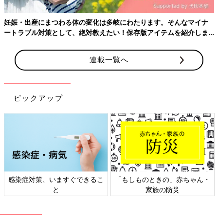
婦のハッケン #1]２年の不妊治療の末、ついに
妊娠した私。（モヤサバ妊活連載第10回参照）
妊娠・出産にまつわる体の変化は多岐にわたります。そんなマイナ
でも、妊娠検査薬で陽性だったからといって、
ートラブル対策として、絶対教えたい！保存版アイテムを紹介しま
正常な妊娠かどうかは分かりません。まずは病
[わぐり]
す。
院で胎嚢確認。さらにもう少し経つと、心拍確
2018年4月に息子を出産した34歳。
認。ピクピクと動く丸いものをエコーで見て、
連載一覧へ
「ハハのつぶやき」
Twitter(@ninputweet)
と
「妊娠したんだ・・・！」とやっと実感しまし
Instagram(@ninputweet)
で、妊娠中から現在の育児中までのイ
た。
ラストを、ほぼ毎日更新しています。
ピックアップ
※この記事は、過去にたまひよONLINEで公開されたものです。
前の話
次の話
妊娠・出産はドラマ
一覧
無痛分娩（中編）：麻
チック[妊婦のハッケ
酔、おかわり！[ハハに
ン #20]
なった日 #2]
感染症対策、いますぐできるこ
「もしものときの」赤ちゃん・
と
家族の防災