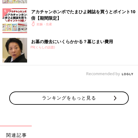
アカチャンホンポでたまひよ雑誌を買うとポイント10
倍【期間限定】
妊娠・出産
お墓の撤去にいくらかかる？墓じまい費用
PR(くらしの話題)
Recommended by
「さっきのめちゃくちゃ痛かった・・・」と、
テンションだだ下
り
の状態で病室に戻ると、ほどなく看護師さんがやってきて、今
ランキングをもっと見る
度は点滴の処置。妊娠時の検査で、私はB型溶連菌の持ち主とい
うことがわかっていて、赤ちゃんへの感染を防止する抗生剤を、
前日から点滴することになっていました。
点滴自体はあまり痛くないのですが、腕に管がつながっていて不
自由だし、抜けないか不安になるし、なんだか、
一気に自分が病
関連記事
人のような気分になり、またゲッソリ。