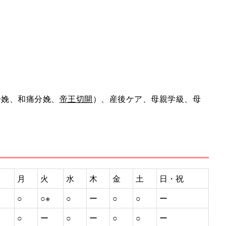
分娩、和痛分娩、
帝王切開
）、産後ケア、母親学級、母
）
月
火
水
木
金
土
日・祝
○
○※
○
ー
○
○
ー
○
ー
○
ー
○
○
ー