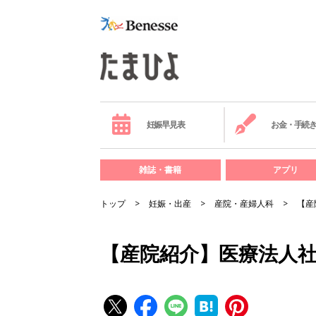
妊娠早見表
お金・手続
雑誌・書籍
アプリ
トップ
妊娠・出産
産院・産婦人科
【産
【産院紹介】医療法人社