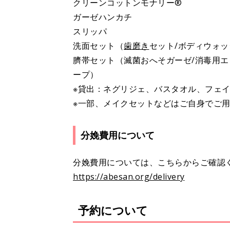
クリーンコットンモナリー®
ガーゼハンカチ
スリッパ
洗面セット（
歯磨き
セット/ボディウォッ
臍帯セット（滅菌おへそガーゼ/消毒用エ
ープ）
※貸出：ネグリジェ、バスタオル、フェ
※一部、メイクセットなどはご自身でご
分娩費用について
分娩費用については、こちらからご確認
https://abesan.org/delivery
予約について