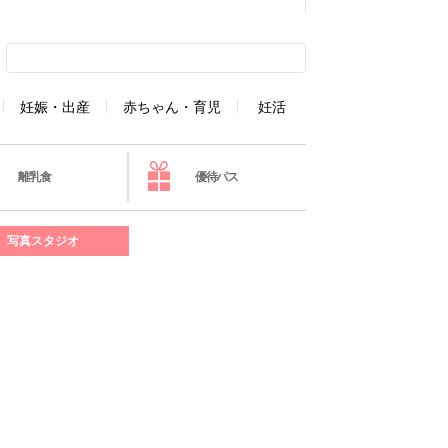
妊娠・出産
赤ちゃん・育児
妊活
離乳食
優待パス
写真スタジオ