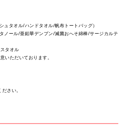
シュタオル/ハンドタオル/帆布トートバッグ）
タノール/亜鉛華デンプン/滅菌おへそ綿棒/サージカルテ
イスタオル
用意いただいております。
ください。