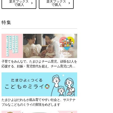
楽天ブックス
楽天ブックス
で購入
で購入
特集
子育てをみんなで。たまひよチーム育児。頑張る2人を
応援する、妊娠・育児世代を超え、チーム育児に共感
する社会を目指していきます。
たまひよはだれもが産み育てやすい社会と、サステナ
ブルなこどものミライの実現をめざします