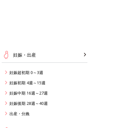
妊娠・出産
妊娠超初期 0～3週
妊娠初期 4週～15週
妊娠中期 16週～27週
妊娠後期 28週～40週
出産・分娩