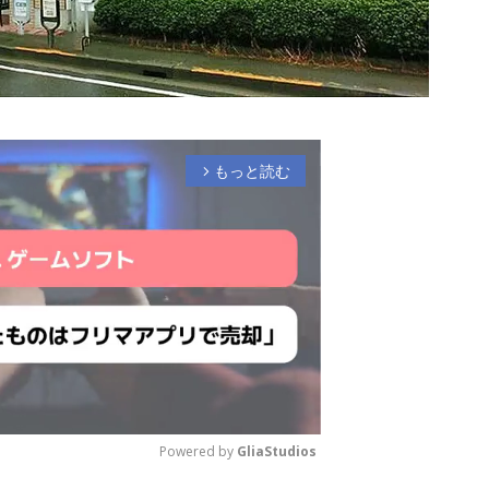
もっと読む
arrow_forward_ios
Powered by 
GliaStudios