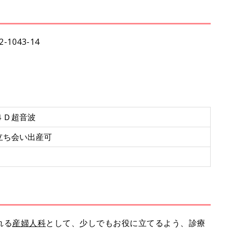
M
u
t
1043-14
e
４Ｄ超音波
立ち会い出産可
れる
産婦人科
として、少しでもお役に立てるよう、診療