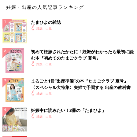
妊娠・出産の人気記事ランキング
月
火
水
木
金
土
日・祝
たまひよの雑誌
午前（9：00～11：30）
○
○※
○
ー
○
○
ー
妊娠・出産
午後（14：30～16：30）
○
ー
○
ー
○
○
ー
※火曜日の午前は10:00～11：30まで、午後はオペのため休診と
初めて妊娠されたかたに！妊娠がわかったら最初に読
なります。
む本『初めてのたまごクラブ 夏号』
妊娠・出産
出産関連情報
まるごと1冊“出産準備”の本『たまごクラブ 夏号』
手ぶら分娩セット
〈スペシャル大特集〉夫婦で予習する 出産の教科書
妊娠・出産
入院の準備のご負担をできるだけ少なくするために「手ぶら分娩
セット」をご準備いたしております（分娩費用に含まれておりま
妊娠中に読みたい！3冊の「たまひよ」
す）。
妊娠・出産
お産用パッド（破水時・出産当日・夜用）全3種：各1
母乳パッド×2