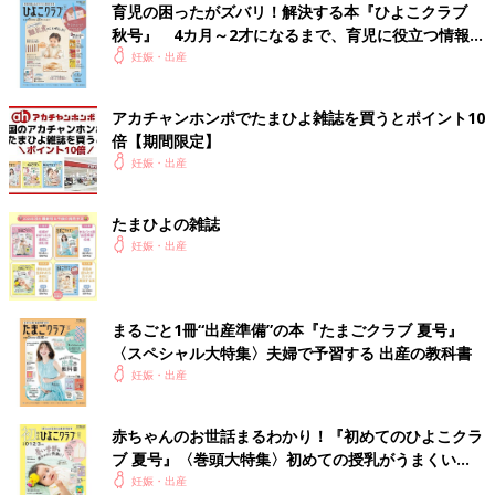
育児の困ったがズバリ！解決する本『ひよこクラブ
秋号』 4カ月～2才になるまで、育児に役立つ情報が
インターネット（スマートフォン、パソコン）から、簡単な操作
いっぱい！
妊娠・出産
でどこからでも診察の予約・キャンセルができます。
＜ご予約はこちらから＞
アカチャンホンポでたまひよ雑誌を買うとポイント10
https://yoyaku.atlink.jp/abesan/
倍【期間限定】
妊娠・出産
・ご予約された日時を確認できます。また、診察当日は、診察の
順番が確認できます。
・ご予約日前日に確認メールを配信いたします。
たまひよの雑誌
・ご指定された診察予定時刻の30～60分前にお知らせメールを
妊娠・出産
配信いたします。
・初診の方（診察券をお持ちでない方）もお電話またはネットで
ご予約をお願いいたします。
まるごと1冊“出産準備”の本『たまごクラブ 夏号』
・診察券をお持ちで、はじめてWEB予約をされる方は、「ご利
〈スペシャル大特集〉夫婦で予習する 出産の教科書
用登録」より利用登録をお願いいたします。再度ネット予約にア
妊娠・出産
クセスし、診察券番号と設定したパスワードでログインしてくだ
さい。
赤ちゃんのお世話まるわかり！『初めてのひよこクラ
構成/たまひよ選べる出産祝い 編集部
ブ 夏号』〈巻頭大特集〉初めての授乳がうまくい
く！ おっぱい・ミルクの基本と夏のトラブル 解決テ
妊娠・出産