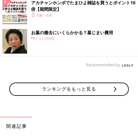
アカチャンホンポでたまひよ雑誌を買うとポイント10
産じょくショーツ×2
倍【期間限定】
スムースガウン×1
妊娠・出産
ベビーおしりふき×1
クリーンコットンモナリー®
ガーゼハンカチ
お墓の撤去にいくらかかる？墓じまい費用
スリッパ
PR(くらしの話題)
洗面セット（
歯磨き
セット/ボディウォッシュタオル/ハンドタオ
ル/帆布トートバッグ）
臍帯セット（滅菌おへそガーゼ/消毒用エタノール/亜鉛華デンプ
ン/滅菌おへそ綿棒/サージカルテープ）
Recommended by
※貸出：ネグリジェ、バスタオル、フェイスタオル
※一部、メイクセットなどはご自身でご用意いただいておりま
す。
ランキングをもっと見る
分娩費用について
分娩費用については、こちらからご確認ください。
https://abesan.org/delivery
関連記事
予約について