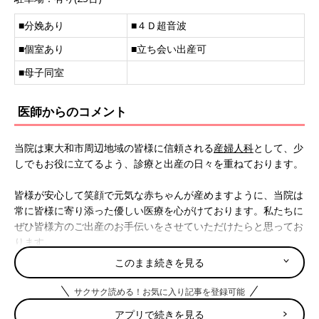
■
分娩あり
■４Ｄ超音波
■個室あり
■立ち会い出産可
■母子同室
医師からのコメント
当院は東大和市周辺地域の皆様に信頼される
産婦人科
として、少
しでもお役に立てるよう、診療と出産の日々を重ねております。
皆様が安心して笑顔で元気な赤ちゃんが産めますように、当院は
常に皆様に寄り添った優しい医療を心がけております。私たちに
ぜひ皆様方のご出産のお手伝いをさせていただけたらと思ってお
ります。
このまま続きを見る
また、当院ではご主人の
立ち会い出産
を実施しております。
呼吸法等でリラックスする
自然分娩
及び和痛分娩にも対応してお
サクサク読める！お気に入り記事を登録可能
ります。お母様方には、授乳法の指導、赤ちゃんに対する指導に
アプリで続きを見る