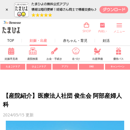
×
内祝い
SHOP
メニュー
TOP
妊娠・出産
赤ちゃん・育児
妊活
妊娠早見表
産院検索
お金・手続き
名づけ
出産準備
優待パス
たまごクラブ
ひよこクラブ
アプリ
SNS
キャンペーン
【産院紹介】医療法人社団 俊生会 阿部産婦人
科
2024/05/15
更新