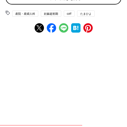
も努めております。
妊娠やご出産時には、予期せぬトラブルが起きる場合がありま
産院・産婦人科
妊娠超初期
coff
たまひよ
す。当院ではそのような場合に備えて、医師及び助産師が24時間
体制を整えております。何か不安な事がございましたら、いつで
も阿部産婦人科までお問い合わせください。
医院概要
診療科目
産婦人科、婦人科、その他診療
診療内容（産婦人科）
妊婦健診（3D・4D）、普通分娩（自然分娩、和痛分娩、
帝王切
開
）、産後ケア、母親学級、母乳外来、産後健診（赤ちゃん2週
間健診）
診療時間