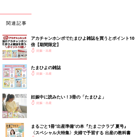
お産の進みが悪い、赤ちゃんしんどそうなので帝王切開決定
手術の説明とか準備が始まる
「手術まだ？早く麻酔して。早く手術して」といいまくる
関連記事
でも手術の説明のとき「帝王切開は赤ちゃんのことを1番に考え
た手術で、帝王切開を受ける決断ができるのはすごいことです。
アカチャンホンポでたまひよ雑誌を買うとポイント10
人のために受ける手術は、帝王切開とドナー手術だけです。」っ
倍【期間限定】
ていう先生の言葉にすごく感動しました
妊娠・出産
手術への恐怖心より、赤ちゃんやっと出してあげられる、麻酔打
てる！って思いが勝ちました！
たまひよの雑誌
7:00すぎくらい(?)
妊娠・出産
手術室へ移動！念願の麻酔処置
7:45
妊娠中に読みたい！3冊の「たまひよ」
おなかにメス入って5分くらいで赤ちゃん誕生！
妊娠・出産
3306g
元気な女の子
出てきた時、臍の緒がぐるぐるに身体中に巻き付いてました。そ
まるごと1冊“出産準備”の本『たまごクラブ 夏号』
れでも、すぐ元気に産声上げてくれて号泣
〈スペシャル大特集〉夫婦で予習する 出産の教科書
苦しかったのに元気に産まれてくれてありがとう！