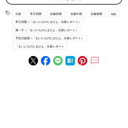
13:00
出産
帝王切開
妊娠初期
妊娠中期
妊娠後期
app
陣痛
の痛みは生理痛のMAXくらい 感覚10分
帝王切開（「まいにちのたまひよ」出産レポート）
15:00
第一子（「まいにちのたまひよ」出産レポート）
おなかの中でパンッ!と音がして破水
予定日超過（「まいにちのたまひよ」出産レポート）
破水してから一気に痛みが増し、感覚も5分に
「まいにちのたまひよ」出産レポート
16:30
声が我慢できないくらいの痛みに変わるが子宮口は3.5cm
こんな痛いのになんで！？となる
18:00
痛みは増すのに子宮口は3.5cmのまま
促進剤やめて明日仕切り直しになる
19:00
陣痛は完全になくならなかったが、痛みは生理痛のMAXレベルで
陣痛がきても話せるレベル
夫は明日に備えて帰ってもらう