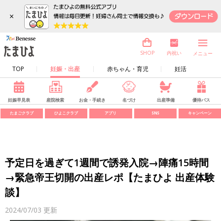
×
内祝い
SHOP
メニュー
TOP
妊娠・出産
赤ちゃん・育児
妊活
妊娠早見表
産院検索
お金・手続き
名づけ
出産準備
優待パス
たまごクラブ
ひよこクラブ
アプリ
SNS
キャンペーン
予定日を過ぎて1週間で誘発入院→陣痛15時間
→緊急帝王切開の出産レポ【たまひよ 出産体験
談】
2024/07/03
更新