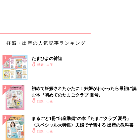
ただ、定期的に陣痛がきているため自分の部屋には戻れず夜LDR
で過ごすことが確定
21:00
陣痛がどんどん増してきて、この日のピークレベルの痛さになる
妊娠・出産の人気記事ランキング
4月3日
0:00
たまひよの雑誌
発熱38度 子宮口5cmになる 陣痛で寝れないので早く生まれる
妊娠・出産
ように部屋を歩いたりして過ごす余裕あり
この時までは（笑）
2:00
初めて妊娠されたかたに！妊娠がわかったら最初に読
痛みがどんどん強くなって、いきみたい感覚も増してるのに子宮
む本『初めてのたまごクラブ 夏号』
口5cmのままで絶望...
妊娠・出産
寝れない、痛い、終わりが見えなくてメンタル大崩壊、無痛にし
なかったことを大後悔
まるごと1冊“出産準備”の本『たまごクラブ 夏号』
助産師さんに「麻酔入れたい！無痛に変える！とりあえず先生と
〈スペシャル大特集〉夫婦で予習する 出産の教科書
話ししたいから呼んでよ！」と訴えるが普通にスルーされる
妊娠・出産