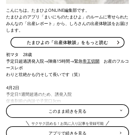
こんにちは。たまひよONLINE編集部です。
たまひよのアプリ「まいにちのたまひよ」のルームに寄せられた
みんなの「出産レポート」から、しろさんの出産体験談をお届け
します。
たまひよの「出産体験談」をもっと読む
初マタ 28歳
予定日超過誘発入院→陣痛15時間→緊急
帝王切開
お産のフルコ
ースレポ
わりと壮絶かも(?)そして長いです（笑）
4月2日
予定日1週間超過のため、誘発入院
促進剤前の内診で子宮口3cm
バルーン回避！
このまま続きを見る
この時はすぐに産まれそうとか呑気に考える（笑）
サクサク読める！お気に入り記事を登録可能
10:00
アプリで続きを見る
促進剤投与開始