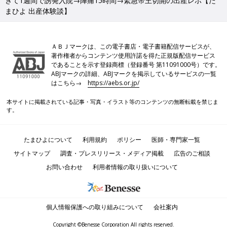
ぎて1週間で誘発入院→陣痛15時間→緊急帝王切開の出産レポ【た
まひよ 出産体験談】
ＡＢＪマークは、この電子書店・電子書籍配信サービスが、
著作権者からコンテンツ使用許諾を得た正規版配信サービス
であることを示す登録商標（登録番号 第11091000号）です。
ABJマークの詳細、ABJマークを掲示しているサービスの一覧
はこちら→
https://aebs.or.jp/
本サイトに掲載されている記事・写真・イラスト等のコンテンツの無断転載を禁じま
す。
たまひよについて
利用規約
ポリシー
医師・専門家一覧
サイトマップ
調査・プレスリリース・メディア掲載
広告のご相談
お問い合わせ
利用者情報の取り扱いについて
個人情報保護への取り組みについて
会社案内
Copyright ©Benesse Corporation All rights reserved.