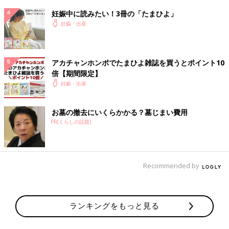
3:00
相変わらず子宮口5cm
妊娠中に読みたい！3冊の「たまひよ」
「無痛にしたい」と訴えるが相変わらずスルーされる
妊娠・出産
「せめて先生と話させて！」と訴え、診察してもらえることに
「麻酔は夜は打てない、少しずつやけど進んでるからがんばれ」
と訴えは無視される
アカチャンホンポでたまひよ雑誌を買うとポイント10
でもその直後、ドクターがモニターを見て、赤ちゃんにしんどい
倍【期間限定】
サインが出てることに気づく
妊娠・出産
4:00
お墓の撤去にいくらかかる？墓じまい費用
赤ちゃんに酸素送るため酸素マスク装着
PR(くらしの話題)
子宮口は6cm。いきみたい感覚もMAXなのにいきめないし、痛す
ぎて叫びまくる。夫呼び戻す
5:00
Recommended by
子宮口7cm
いきみたい感覚も陣痛のいたみも感覚もさらに狭まり、叫びまく
り泣きまくる（笑）
でもここで赤ちゃんからまたしんどいサインでる
ランキングをもっと見る
6:00