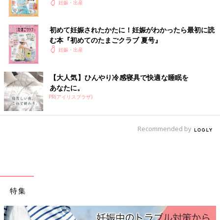
妊娠・出産
帝王切開後の処置や痛みも、陣痛に比べたら痛くないし頑張れて
ます
初めて妊娠されたかたに！妊娠がわかったら最初に読
これからご出産の方の安産をお祈りしてます
む本『初めてのたまごクラブ 夏号』
妊娠・出産
いかがでしたか？ たまひよのアプリ「まいにちのたまひよ」で
は、もっとたくさんの「出産レポート」を読むことができます！
また、同じ出産予定月の人と情報交換ができる「同期ルーム」も
【大人気】ひんやり冷感寝具で快適な睡眠を
ありますので、ぜひ活用してみてくださいね。
あなたに。
PR(アイリスプラザ)
たまひよのアプリ「まいにちのたまひよ」は、【たまひよアプ
リ】でストア検索してもDLできます！
●この記事は個人の体験記です。
Recommended by
●記事の内容は2024年4月の情報で、現在と異なる場合がありま
す。
たまひよの「出産体験談」をもっと読みたい人はこちら
特集