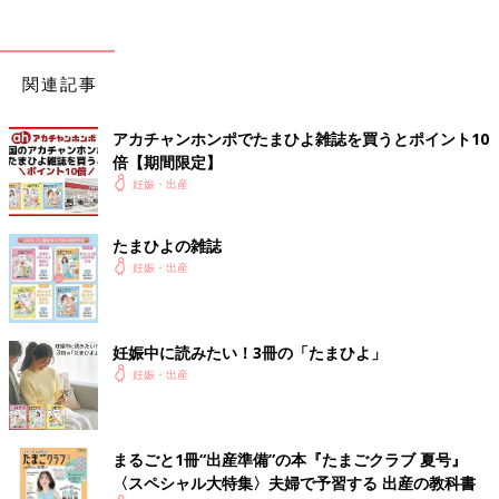
お産の進みが悪い、赤ちゃんしんどそうなので帝王切開決定
手術の説明とか準備が始まる
「手術まだ？早く麻酔して。早く手術して」といいまくる
関連記事
でも手術の説明のとき「帝王切開は赤ちゃんのことを1番に考え
た手術で、帝王切開を受ける決断ができるのはすごいことです。
アカチャンホンポでたまひよ雑誌を買うとポイント10
人のために受ける手術は、帝王切開とドナー手術だけです。」っ
倍【期間限定】
ていう先生の言葉にすごく感動しました
妊娠・出産
手術への恐怖心より、赤ちゃんやっと出してあげられる、麻酔打
てる！って思いが勝ちました！
たまひよの雑誌
7:00すぎくらい(?)
妊娠・出産
手術室へ移動！念願の麻酔処置
7:45
妊娠中に読みたい！3冊の「たまひよ」
おなかにメス入って5分くらいで赤ちゃん誕生！
妊娠・出産
3306g
元気な女の子
出てきた時、臍の緒がぐるぐるに身体中に巻き付いてました。そ
まるごと1冊“出産準備”の本『たまごクラブ 夏号』
れでも、すぐ元気に産声上げてくれて号泣
〈スペシャル大特集〉夫婦で予習する 出産の教科書
苦しかったのに元気に産まれてくれてありがとう！