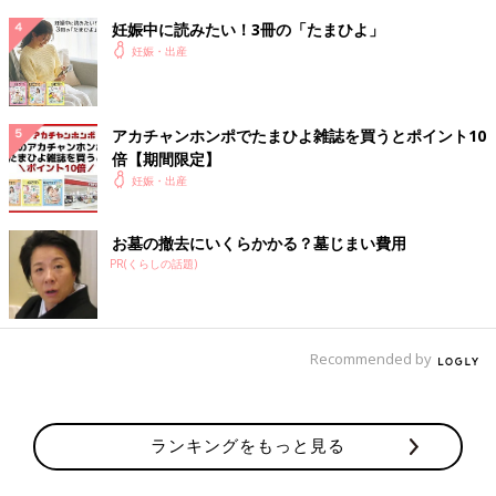
3:00
相変わらず子宮口5cm
妊娠中に読みたい！3冊の「たまひよ」
「無痛にしたい」と訴えるが相変わらずスルーされる
妊娠・出産
「せめて先生と話させて！」と訴え、診察してもらえることに
「麻酔は夜は打てない、少しずつやけど進んでるからがんばれ」
と訴えは無視される
アカチャンホンポでたまひよ雑誌を買うとポイント10
でもその直後、ドクターがモニターを見て、赤ちゃんにしんどい
倍【期間限定】
サインが出てることに気づく
妊娠・出産
4:00
お墓の撤去にいくらかかる？墓じまい費用
赤ちゃんに酸素送るため酸素マスク装着
PR(くらしの話題)
子宮口は6cm。いきみたい感覚もMAXなのにいきめないし、痛す
ぎて叫びまくる。夫呼び戻す
5:00
Recommended by
子宮口7cm
いきみたい感覚も陣痛のいたみも感覚もさらに狭まり、叫びまく
り泣きまくる（笑）
でもここで赤ちゃんからまたしんどいサインでる
ランキングをもっと見る
6:00