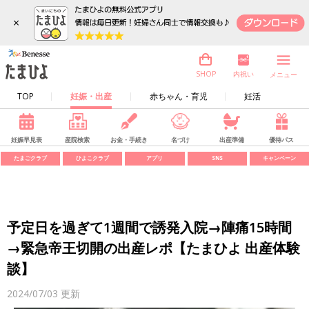
×
内祝い
SHOP
メニュー
TOP
妊娠・出産
赤ちゃん・育児
妊活
妊娠早見表
産院検索
お金・手続き
名づけ
出産準備
優待パス
たまごクラブ
ひよこクラブ
アプリ
SNS
キャンペーン
予定日を過ぎて1週間で誘発入院→陣痛15時間
→緊急帝王切開の出産レポ【たまひよ 出産体験
談】
2024/07/03
更新