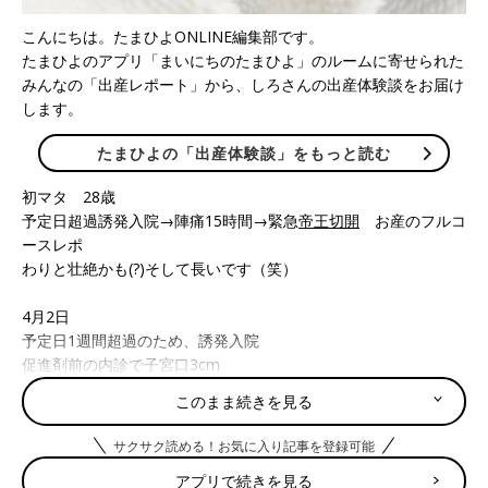
こんにちは。たまひよONLINE編集部です。
たまひよのアプリ「まいにちのたまひよ」のルームに寄せられた
みんなの「出産レポート」から、しろさんの出産体験談をお届け
します。
たまひよの「出産体験談」をもっと読む
初マタ 28歳
予定日超過誘発入院→陣痛15時間→緊急
帝王切開
お産のフルコ
ースレポ
わりと壮絶かも(?)そして長いです（笑）
4月2日
予定日1週間超過のため、誘発入院
促進剤前の内診で子宮口3cm
バルーン回避！
このまま続きを見る
この時はすぐに産まれそうとか呑気に考える（笑）
サクサク読める！お気に入り記事を登録可能
10:00
アプリで続きを見る
促進剤投与開始