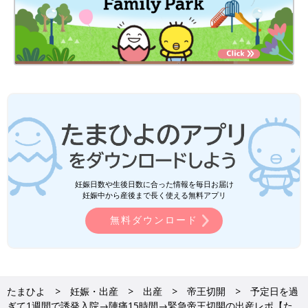
妊娠日数や生後日数に合った情報を毎日お届け
妊娠中から産後まで長く使える無料アプリ
無料ダウンロード
たまひよ
妊娠・出産
出産
帝王切開
予定日を過
ぎて1週間で誘発入院→陣痛15時間→緊急帝王切開の出産レポ【た