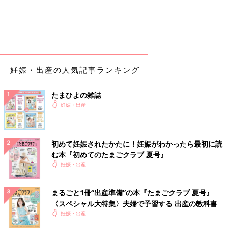
ただ、定期的に陣痛がきているため自分の部屋には戻れず夜LDR
で過ごすことが確定
21:00
陣痛がどんどん増してきて、この日のピークレベルの痛さになる
妊娠・出産の人気記事ランキング
4月3日
0:00
たまひよの雑誌
発熱38度 子宮口5cmになる 陣痛で寝れないので早く生まれる
妊娠・出産
ように部屋を歩いたりして過ごす余裕あり
この時までは（笑）
2:00
初めて妊娠されたかたに！妊娠がわかったら最初に読
痛みがどんどん強くなって、いきみたい感覚も増してるのに子宮
む本『初めてのたまごクラブ 夏号』
口5cmのままで絶望...
妊娠・出産
寝れない、痛い、終わりが見えなくてメンタル大崩壊、無痛にし
なかったことを大後悔
まるごと1冊“出産準備”の本『たまごクラブ 夏号』
助産師さんに「麻酔入れたい！無痛に変える！とりあえず先生と
〈スペシャル大特集〉夫婦で予習する 出産の教科書
話ししたいから呼んでよ！」と訴えるが普通にスルーされる
妊娠・出産