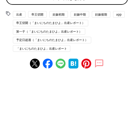
13:00
出産
帝王切開
妊娠初期
妊娠中期
妊娠後期
app
陣痛
の痛みは生理痛のMAXくらい 感覚10分
帝王切開（「まいにちのたまひよ」出産レポート）
15:00
第一子（「まいにちのたまひよ」出産レポート）
おなかの中でパンッ!と音がして破水
予定日超過（「まいにちのたまひよ」出産レポート）
破水してから一気に痛みが増し、感覚も5分に
「まいにちのたまひよ」出産レポート
16:30
声が我慢できないくらいの痛みに変わるが子宮口は3.5cm
こんな痛いのになんで！？となる
18:00
痛みは増すのに子宮口は3.5cmのまま
促進剤やめて明日仕切り直しになる
19:00
陣痛は完全になくならなかったが、痛みは生理痛のMAXレベルで
陣痛がきても話せるレベル
夫は明日に備えて帰ってもらう