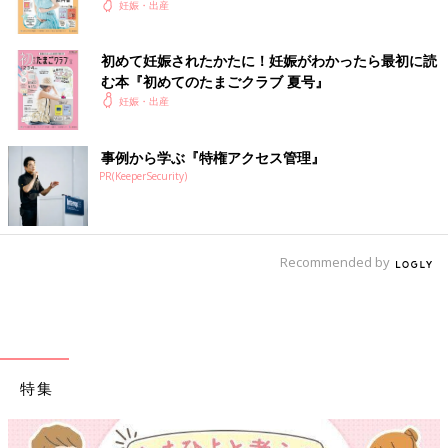
妊娠・出産
帝王切開後の処置や痛みも、陣痛に比べたら痛くないし頑張れて
ます
初めて妊娠されたかたに！妊娠がわかったら最初に読
これからご出産の方の安産をお祈りしてます
む本『初めてのたまごクラブ 夏号』
妊娠・出産
いかがでしたか？ たまひよのアプリ「まいにちのたまひよ」で
は、もっとたくさんの「出産レポート」を読むことができます！
また、同じ出産予定月の人と情報交換ができる「同期ルーム」も
事例から学ぶ『特権アクセス管理』
ありますので、ぜひ活用してみてくださいね。
PR(KeeperSecurity)
たまひよのアプリ「まいにちのたまひよ」は、【たまひよアプ
リ】でストア検索してもDLできます！
●この記事は個人の体験記です。
Recommended by
●記事の内容は2024年4月の情報で、現在と異なる場合がありま
す。
たまひよの「出産体験談」をもっと読みたい人はこちら
特集