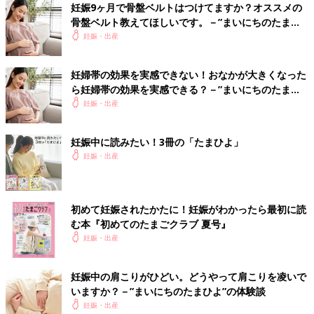
妊娠9ヶ月で骨盤ベルトはつけてますか？オススメの
う*****さん
骨盤ベルト教えてほしいです。－”まいにちのたまひ
よ”の体験談
妊娠・出産
腰激痛すぎる…早いかもだけど妊娠用の骨盤ベルト？腰に巻くや
つ？みたいなの買おうかなぁ腰痛くてご飯も食べれねぇ.....
妊婦帯の効果を実感できない！おなかが大きくなった
＜続きはアプリから＞
ら妊婦帯の効果を実感できる？－”まいにちのたまひ
💬 6
♥
4
よ”の体験談
妊娠・出産
み*****さん
妊娠中に読みたい！3冊の「たまひよ」
妊娠9ヶ月32週なのですが､皆さんは骨盤ベルト毎日つけてます
妊娠・出産
か？私が買った骨盤ベルトだとトイレとか面倒で今つけてないん
ですよね…😔やっぱり骨盤ベルトってつけるべきなのか.....
＜続きはアプリから＞
初めて妊娠されたかたに！妊娠がわかったら最初に読
💬 10
♥
4
む本『初めてのたまごクラブ 夏号』
妊娠・出産
C*****さん
恥骨痛？なのか、歩くとズキッと響く痛みがあります。妊娠帯は
妊娠中の肩こりがひどい。どうやって肩こりを凌いで
つけていますが、骨盤ベルトをした方が良いのでしょうか。懸念
いますか？－”まいにちのたまひよ”の体験談
点は・出産前に骨盤をしめて大丈夫なのか・産後の骨盤戻しにも
妊娠・出産