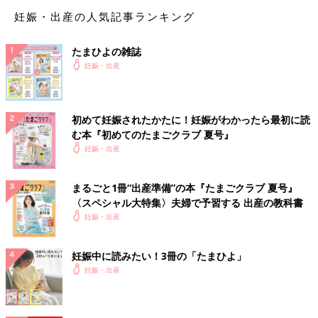
ら腰痛めてます💦💦 妊娠前は接骨院に週1で通っていたので
妊娠・出産の人気記事ランキング
すが、妊娠初期はマッサージNGらしく、中期になって体調
良くなったらまた通う予定でいます😊 できる治療も限られ
たまひよの雑誌
てしまうみたいですが、中期は接骨院通いもOKみたいです
妊娠・出産
🙆‍♀️ みるくさんも腰痛改善されますように🙏
💬 1
♥
1
初めて妊娠されたかたに！妊娠がわかったら最初に読
み*****さん
む本『初めてのたまごクラブ 夏号』
私も妊娠前接骨院通いでした😭 特に腰は周りのマッサー
妊娠・出産
ジは危険ですよね(･ᴗ･`; ) 中期はOKなんですか！！！いい
事ききました✨️ まいまいさんも改善されますように🍀*゜
まるごと1冊“出産準備”の本『たまごクラブ 夏号』
♥
1
〈スペシャル大特集〉夫婦で予習する 出産の教科書
妊娠・出産
ミ*****さん
妊娠中に読みたい！3冊の「たまひよ」
妊娠・出産
私は数年前突然激痛で立てなくなってヘルニアでした😓 通
院でなんとか和らぎましたが、それから時々腰が痛みま
す…。腰痛心配ですよね😟