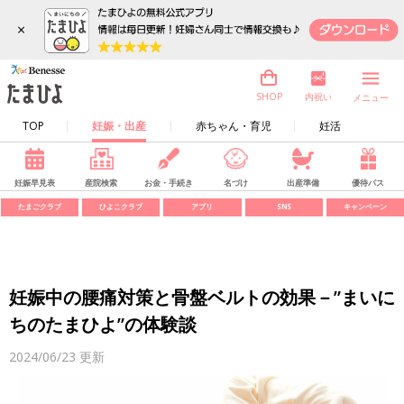
×
内祝い
SHOP
メニュー
TOP
妊娠・出産
赤ちゃん・育児
妊活
妊娠早見表
産院検索
お金・手続き
名づけ
出産準備
優待パス
たまごクラブ
ひよこクラブ
アプリ
SNS
キャンペーン
妊娠中の腰痛対策と骨盤ベルトの効果－”まいに
ちのたまひよ”の体験談
2024/06/23
更新