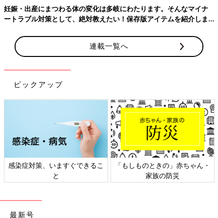
妊娠・出産にまつわる体の変化は多岐にわたります。そんなマイナ
ートラブル対策として、絶対教えたい！保存版アイテムを紹介しま
同じ出産予定月の妊婦さんの体験談や質問が読める
す。
「まいにちのたまひよ」アプリ
連載一覧へ
ピックアップ
感染症対策、いますぐできるこ
「もしものときの」赤ちゃん・
と
家族の防災
＼月間投稿数80万件以上／ 同じ出産予定月の妊婦さん同士で情
報交換できる同期ルームと、先輩ママの知恵を借りられる「グッ
ズ」や「お金」「出産レポート」などのカテゴリルームの２種類
最新号
をご用意♪