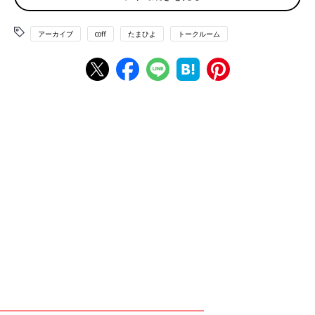
こ****さん
アーカイブ
coff
たまひよ
トークルーム
わたしも元々もってる坐骨神経痛？が痛くてやばいです
(>_<｡) 靴下とか、片足で立って履けないくらい痛いです😣
温めるとマシになるので貼るカイロを腰に貼ってしのいでい
ます…( ˊᵕˋ ;)冬になると腰の痛みって悪化しがちなので、温
めると良いかもしれません✨♨️
💬 1
♥
1
み*****さん
今でこんなに痛かったらお腹が大きくなった時、腰が耐え
れるか不安です(･ᴗ･`; ) 確かに冬だから余計ですよね… カ
イロ全然使ってないんで温めてみます✨️
♥
0
ま*****さん
腰痛キツいですよね😭 私も数年前にギックリ腰をやってか