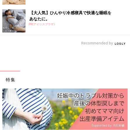
使いたい.....
＜続きはアプリから＞
【大人気】ひんやり冷感寝具で快適な睡眠を
あなたに。
💬 8
♥
1
PR(アイリスプラザ)
し*****さん
骨盤ベルト、腰痛対策について教えてください🥲🙏腰が痛くて痛
Recommended by
くて…骨盤が緩くなってきた？感覚もありとくに右半身が全部重
たくだるい…骨盤ベルトした方が良いのかと思い色々検索しても
どれがいいのかわからない.....
＜続きはアプリから＞
💬 6
♥
2
特集
る*****さん
腰が､､､､､腰が痛すぎる😭おしりも痛い😣坐骨神経痛なのか、腰
痛なのか😣骨盤ベルト買うか🛒💭オススメありますか？立ったり
座ったりしてもズレないやつがいいな💦.....
＜続きはアプリから＞
💬 6
♥
5