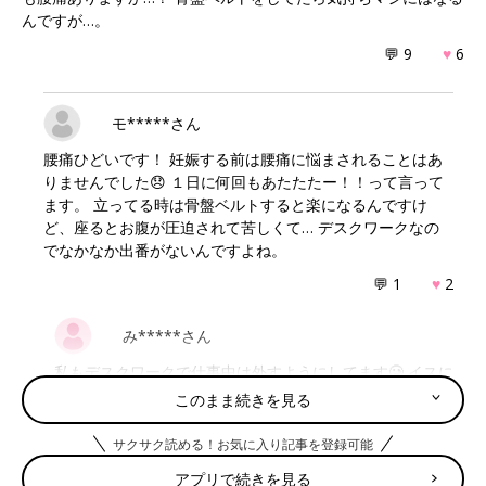
んですが…。
💬 9
♥
6
モ*****さん
腰痛ひどいです！ 妊娠する前は腰痛に悩まされることはあ
りませんでした😞 １日に何回もあたたたー！！って言って
ます。 立ってる時は骨盤ベルトすると楽になるんですけ
ど、座るとお腹が圧迫されて苦しくて… デスクワークなの
でなかなか出番がないんですよね。
💬 1
♥
2
み*****さん
私もデスクワークで仕事中は外すようにしてます🥲 イスに
穴が空いてるクッションとか良いって聞いたんですけどな
このまま続きを見る
かなか手だせなくて😭
サクサク読める！お気に入り記事を登録可能
♥
0
アプリで続きを見る