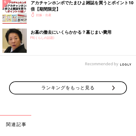
アカチャンホンポでたまひよ雑誌を買うとポイント10
💬 1
♥
0
倍【期間限定】
妊娠・出産
み*****さん
冬なんで余計腰が痛みますよね…🥲 ヘルニアは辛いです՞߹
お墓の撤去にいくらかかる？墓じまい費用
- ߹՞ お互いなんとか乗り切りましょう💪
PR(くらしの話題)
♥
0
Recommended by
ま*****さん
妊娠して安定期入ったと伝えれば、色々配慮しながら治療し
てくれるみたいですよ👌 治療内容はできるものとできない
ものがあるみたいですが、少しでもやって貰えると良いです
ランキングをもっと見る
ね❤️ 早く腰痛から解放されますように✨ 私も体調良くなっ
たら年内に1回は行きたいななんて思っています😊
💬 0
♥
0
関連記事
関連するその他の体験談