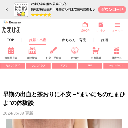
×
内祝い
SHOP
メニュー
TOP
妊娠・出産
赤ちゃん・育児
妊活
妊娠早見表
産院検索
お金・手続き
名づけ
出産準備
優待パス
たまごクラブ
ひよこクラブ
アプリ
SNS
キャンペーン
早期の出血と茶おりに不安－”まいにちのたまひ
よ”の体験談
2024/06/08
更新