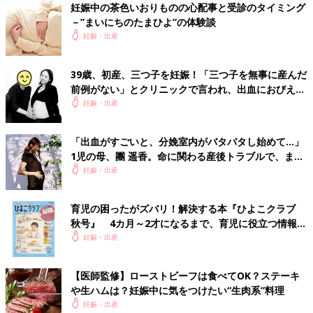
B*****さん
妊娠中の茶色いおりものの心配事と受診のタイミング
－”まいにちのたまひよ”の体験談
返信ありがとうございます🥺次トイレ行って同様だったら
妊娠・出産
電話してみます！本当お互い不安ですが頑張りましょう🥺
🥺🥺
39歳、初産、三つ子を妊娠！「三つ子を無事に産んだ
♥
1
前例がない」とクリニックで言われ、出血におびえる
日々…【桑子英里アナ・インタビュー】
妊娠・出産
関連するその他の体験談
「出血がすごいと、分娩室内がバタバタし始めて…」
1児の母、團 遥香。命に関わる産後トラブルで、まさ
n*****さん
かの救急搬送に【インタビュー】
妊娠・出産
妊娠初期
1週間半ぐらいからずっと茶オリが続いてる…病院に電話したけ
育児の困ったがズバリ！解決する本『ひよこクラブ
ど、よっぽどの腹痛がない・出血の量と鮮血がない。限りは大丈
秋号』 4カ月～2才になるまで、育児に役立つ情報が
夫やと思いますって😢妊娠初期って茶おり.....
いっぱい！
妊娠・出産
＜続きはアプリから＞
💬 5
♥
6
【医師監修】ローストビーフは食べてOK？ステーキ
や生ハムは？妊娠中に気をつけたい“生肉系”料理
エ*****さん
妊娠・出産