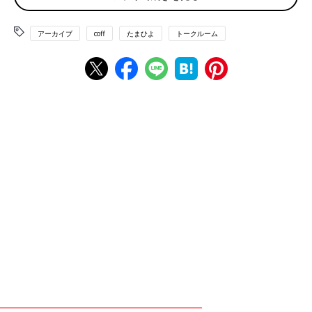
お*****さん
アーカイブ
coff
たまひよ
トークルーム
茶色も、鮮血も、褐色のも全部ありました😭不安で検査に
行っても何も問題ないと言われて、でも不安なんだよう！
と毎日メンタルジェットコースターでした😢 なのでお気
持ちわかります！！！！
♥
2
m****さん
今6w2dで、私も5週の時に2回ほど鮮血が出てビックリしま
した😭 病院に見てもらったところ胎嚢はあるが心拍はまだ
確認できず（7週目で確認できることが多いみたいですね）
できるだけ安静にとのことでした🙇‍♀️ よくあることみたいな
ので、なるべく心穏やかに過ごしたいですね🌸
💬 1
♥
3
🍑*****さん