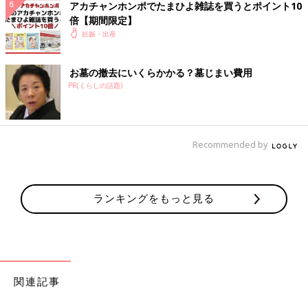
アカチャンホンポでたまひよ雑誌を買うとポイント10
倍【期間限定】
妊娠・出産
B*****さん
5w5dのものです。私も今まで茶オリだったのが、先ほどト
お墓の撤去にいくらかかる？墓じまい費用
イレに行ったらおりものに血が混じったような色のものが出
PR(くらしの話題)
て、不安になってアプリを開きました。同じようなことを経
験されている方がいらっしゃるようですが、不安しかないで
すよね🥺次の診察(来週火曜)まで待つべきか病院に電話すべ
きか悩んでしまいます。。
Recommended by
💬 2
♥
2
🍑*****さん
ランキングをもっと見る
コメントありがとうございます！ 血が混じっているなら1
度電話した方がいいかなと思います！不安だと思うのでち
ょっとでも安心できるよう😢来週まで長いですよね💦お互
い不安ですが頑張りましょう🥹
関連記事
♥
0