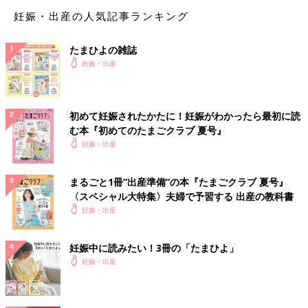
コメントありがとうございます！ 2回も出たんですか？！
妊娠・出産の人気記事ランキング
ビックリしますよね😢 やっぱり初期は安静にするしかな
いですよね💦 心穏やかに過ごしたいですホントに検索魔や
たまひよの雑誌
めます😭😭
妊娠・出産
♥
1
初めて妊娠されたかたに！妊娠がわかったら最初に読
し*****さん
む本『初めてのたまごクラブ 夏号』
妊娠・出産
前回の妊娠では「これはもはや生理？では？」と思うくらい
の出血がありましたが経過は問題なく出産までスムーズでし
た あまり気負わず、よくあることだと思って……！
まるごと1冊“出産準備”の本『たまごクラブ 夏号』
〈スペシャル大特集〉夫婦で予習する 出産の教科書
💬 1
♥
2
妊娠・出産
🍑*****さん
妊娠中に読みたい！3冊の「たまひよ」
コメントありがとうございます😭 生理ぐらいの血が出た
妊娠・出産
んですね💦それは不安です。 分かりました😢 あまり考え
過ぎないようにします！！ ありがとうございます😊
♥
1