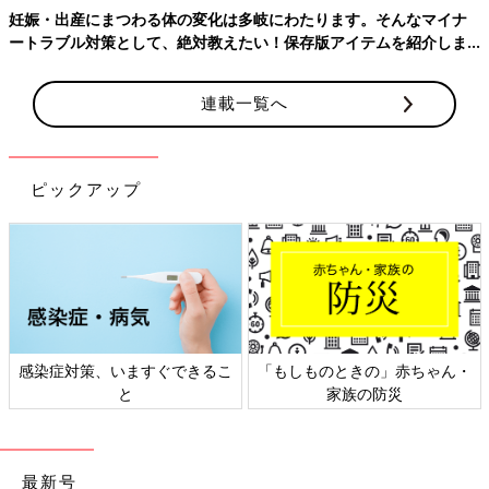
妊娠・出産にまつわる体の変化は多岐にわたります。そんなマイナ
ートラブル対策として、絶対教えたい！保存版アイテムを紹介しま
す。
連載一覧へ
ピックアップ
＼月間投稿数80万件以上／ 同じ出産予定月の妊婦さん同士で情
報交換できる同期ルームと、先輩ママの知恵を借りられる「グッ
ズ」や「お金」「出産レポート」などのカテゴリルームの２種類
をご用意♪
感染症対策、いますぐできるこ
「もしものときの」赤ちゃん・
無料公式アプリをダウンロード ＞
と
家族の防災
※上記の投稿は、アプリ「まいにちのたまひよ」ルームに投稿されたものから引用
しており、アイコン画像やユーザ名など一部編集しています。
最新号