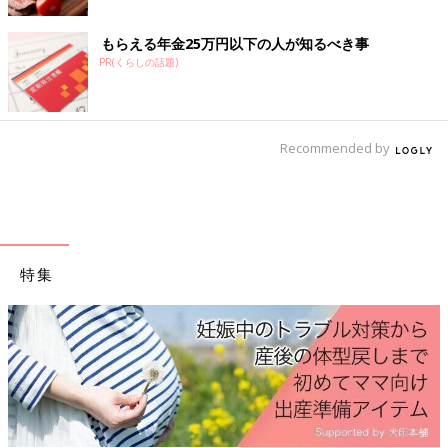
月曜日茶おりが出て切迫流産と診断を受けました。 茶おり→暗
赤色の出血（少量）火曜日鮮血（少量）水曜日鮮血→オレンジ色
もらえる年金25万円以下の人が知るべき事
の出血（少量）…で 今日あたりまた茶おりくらいになっててく
PR(くらしの話題)
れたら.....
＜続きはアプリから＞
💬 8
♥
7
Recommended by
び*****さん
いつまでも出血が続きます。どうしたら良いんだろう😭毎回内診
では順調ですね4週頃ちょい早で初診:血腫が見つかる5〜6週頃:コ
ーヒー牛乳のようなおりものが続く7週頃:お？止まった？.....
特集
＜続きはアプリから＞
💬 6
♥
2
同じ出産予定月の妊婦さんの体験談や質問が読める
「まいにちのたまひよ」アプリ