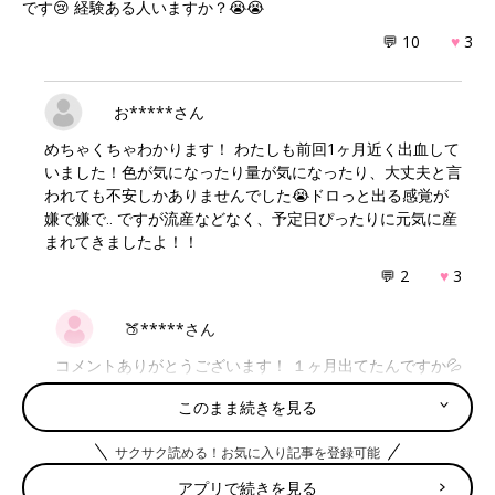
です😢 経験ある人いますか？😭😭
💬 10
♥
3
お*****さん
めちゃくちゃわかります！ わたしも前回1ヶ月近く出血して
いました！色が気になったり量が気になったり、大丈夫と言
われても不安しかありませんでした😭ドロっと出る感覚が
嫌で嫌で‥ ですが流産などなく、予定日ぴったりに元気に産
まれてきましたよ！！
💬 2
♥
3
🍑*****さん
コメントありがとうございます！ １ヶ月出てたんですか💦
茶おりもでてましたか？ 私たまにきゅーとする腹痛もある
このまま続きを見る
ので余計心配で😢 大丈夫って言われても気になって仕方
ないですよね😥 出産されたんですね😊おめでとうござい
サクサク読める！お気に入り記事を登録可能
ます🎉 大丈夫って信じます😭😭
アプリで続きを見る
♥
0