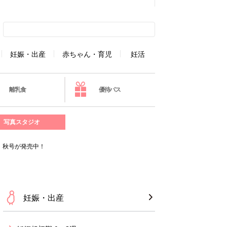
妊娠・出産
赤ちゃん・育児
妊活
離乳食
優待パス
写真スタジオ
』秋号が発売中！
妊娠・出産