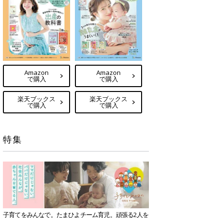
Amazon
Amazon
で購入
で購入
楽天ブックス
楽天ブックス
で購入
で購入
特集
子育てをみんなで。たまひよチーム育児。頑張る2人を