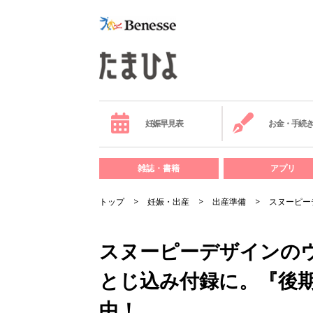
妊娠早見表
お金・手続
雑誌・書籍
アプリ
トップ
妊娠・出産
出産準備
スヌーピー
スヌーピーデザインの
とじ込み付録に。『後
中！