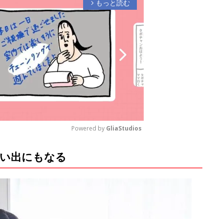
もっと読む
arrow_forward_ios
Powered by 
GliaStudios
い出にもなる
M
u
t
e