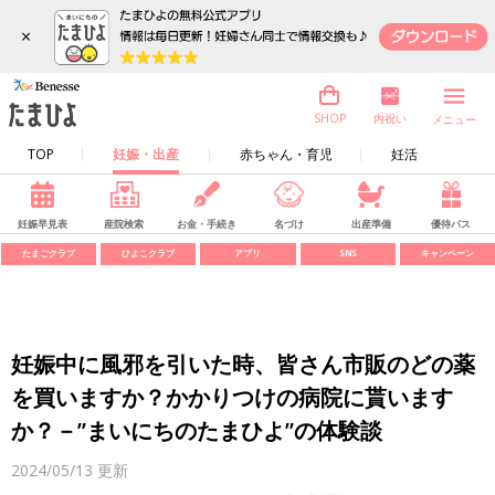
×
内祝い
SHOP
メニュー
TOP
妊娠・出産
赤ちゃん・育児
妊活
妊娠早見表
産院検索
お金・手続き
名づけ
出産準備
優待パス
たまごクラブ
ひよこクラブ
アプリ
SNS
キャンペーン
妊娠中に風邪を引いた時、皆さん市販のどの薬
を買いますか？かかりつけの病院に貰います
か？－”まいにちのたまひよ”の体験談
2024/05/13
更新