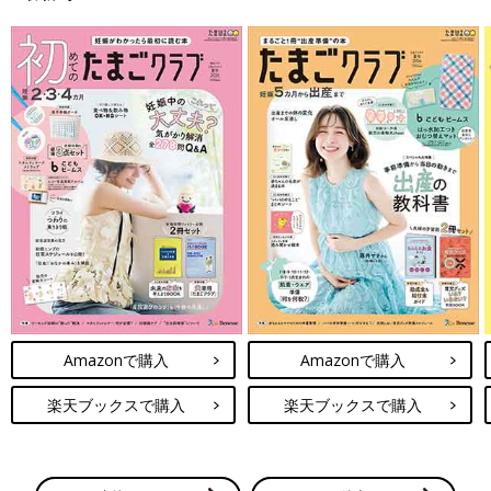
シ*****さん
まさしく先週の土曜から ダルさや鼻詰まり、喉痛、微熱が
あり 以前産婦人科でもらった 頭痛薬（カロナール200）を
飲んでましたが 水曜日についに声が全然出なくなり 内科へ
行き妊娠を伝えたところ 以下の薬💊を処方してもらいまし
た！ デキストロ トラネキサム トローチ うがい薬 受診が
1000円くらいで 薬代5日分で800円くらいなので お値段的
にも薬局で何か買うよりは 確実？に早く治るし安心なので
病院行かれたほうがいいかもです🏥 因みに効果はすぐ効い
て 昨日くらいから良くなりました☺️ 多少痰は絡みますが😅
ら*****さんも早く体調良くなりますよーに🍀
💬 1
♥
2
Amazonで購入
Amazonで購入
ら*****さん
楽天ブックスで購入
楽天ブックスで購入
シ*****さん 私も以前もらった頭痛薬(カロナール200)あ
ります！ 産婦人科というより 内科に行くのがいいんです
ね🤔 速効性があるのは助かりますね！！ 体験談は凄い参