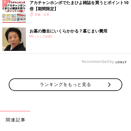
ちなみに、喉の少しの違和感なら市販トローチも使えるのあ
アカチャンホンポでたまひよ雑誌を買うとポイント10
るので、薬剤師さんのいるドラッグストアで聞いても良いか
倍【期間限定】
なと🙂 あとは、うがい薬も使っていいやつ、悪いやつある
妊娠・出産
ので、薬剤師さんに聞けば👍 鼻水となると、内服になっち
ゃうと思うので、１番はやっぱり病院かなと思います。 今
お墓の撤去にいくらかかる？墓じまい費用
はインフルエンザとかコロナじゃなくても、咳が酷い風邪が
PR(くらしの話題)
増えてるらしいので、軽いうちに治ればいいですね🥺
💬 1
♥
1
Recommended by
ら*****さん
そうなんです！少し喉に違和感あって、今はのど飴舐めて
ます！うがい薬でも使っていいやつと悪いやつがあるんで
ランキングをもっと見る
すね😳知らなかったです！！ 風邪には気をつけていたん
ですが、旦那が風邪引いてておそらくもらいましたね💦 早
く治せるようには*****さんからの助言を元に対処しま
す！ありがとうございます！！
♥
0
関連記事