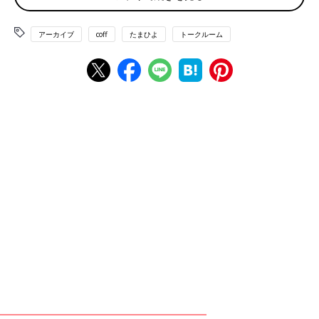
けで、病院には行かず耐えました笑（2週間くらいで自然に
治りました✨） インフルエンザや感染症であれば検査と薬
アーカイブ
coff
たまひよ
トークルーム
は必要かと思いますが、普通の風邪なら妊娠中ということも
ありますし薬に頼らず自力で治す派です😉お大事に！！
💬 1
♥
1
ら*****さん
も*****さん 病院に行かず耐えたんですか？！凄いで
す！！ 確かに自然治療も一つの手ですね🤔 参考になりま
す！ありがとうございます！！
♥
1
は*****さん
病院からがいいと思います🙂 一応産婦人科に相談して、そ
ちらで処方無理なら、内科に妊娠中ですが…と電話で聞いて
からが良いと思います。 私も風邪の時は、そんな感じの手
順でした。 休みの日に風邪をひいた時は、産婦人科に相談