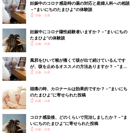
茶*****さん
妊娠中のコロナ感染時の薬の対応と産婦人科への相談
－"まいにちのたまひよ"の体験談
内科受診して妊婦でもOKな薬や漢方を処方してもらいまし
妊娠・出産
た。 産科の先生からは、妊婦に処方して良い薬は 医師国家
試験の基本レベルだからどの内科でも大丈夫だよ👌と言われ
ました。 確かに今回の妊娠中、夏風邪、コロナ、インフル
妊娠中にコロナ陽性経験者いますか？－”まいにちの
となって、時間帯的にかかりつけ内科以外にも行きましたが
たまひよ”の体験談
出る薬は基本同じでした。 ちなみに、鼻詰まりの薬は妊婦
妊娠・出産
には出せないと言われました。 市販の薬は基本的にやめて
おいた方が良いと言いますね。色んな成分が入っちゃってる
風邪をひいて喉が痛くて咳が出て続けているんです
場合が多いので。
が、咳を止めるオススメの方法ありますか？－”まい
💬 1
♥
1
にちのたまひよ”に寄せられた投稿
妊娠・出産
ら*****さん
頭痛の時、カロナールは効果的ですか？－”まいにち
茶*****さん ありがとうございます！！ どの内科でも大
のたまひよ”に寄せられた投稿
丈夫なんですね！知らなかったです😳聞いてみてよかった
妊娠・出産
です！！ 市販の薬はやめておきます！ 次の休みで病院に
聞いてみようと思います😌 色々と教えてくださってあり
コロナ感染後、どのくらいで完治しましたか？－”ま
がとうございます！！
いにちのたまひよ”に寄せられた投稿
♥
1
妊娠・出産