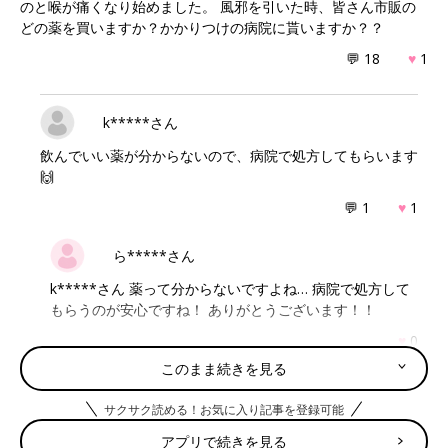
のと喉が痛くなり始めました。 風邪を引いた時、皆さん市販の
どの薬を買いますか？かかりつけの病院に貰いますか？？
💬 18
♥
1
k*****さん
飲んでいい薬が分からないので、病院で処方してもらいます
🙌
💬 1
♥
1
ら*****さん
k*****さん 薬って分からないですよね… 病院で処方して
もらうのが安心ですね！ ありがとうございます！！
♥
0
このまま続きを見る
も****さん
サクサク読める！お気に入り記事を登録可能
アプリで続きを見る
先月季節的な風邪をひきましたが熱はなく喉の痛みと鼻水だ