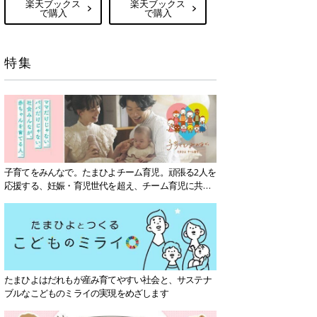
楽天ブックス
楽天ブックス
で購入
で購入
特集
子育てをみんなで。たまひよチーム育児。頑張る2人を
応援する、妊娠・育児世代を超え、チーム育児に共感
する社会を目指していきます。
たまひよはだれもが産み育てやすい社会と、サステナ
ブルなこどものミライの実現をめざします