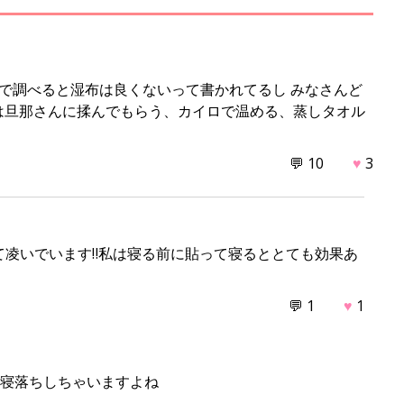
u
t
e
で調べると湿布は良くないって書かれてるし みなさんど
法は旦那さんに揉んでもらう、カイロで温める、蒸しタオル
💬 10
♥
3
て凌いでいます‼︎私は寝る前に貼って寝るととても効果あ
💬 1
♥
1
、寝落ちしちゃいますよね