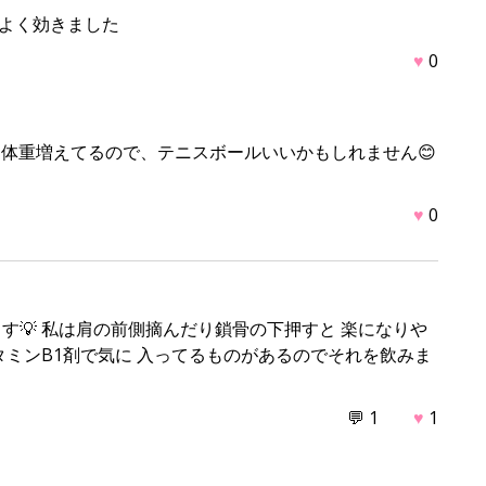
はよく効きました
♥
0
 体重増えてるので、テニスボールいいかもしれません😊
♥
0
す💡 私は肩の前側摘んだり鎖骨の下押すと 楽になりや
タミンB1剤で気に 入ってるものがあるのでそれを飲みま
💬 1
♥
1