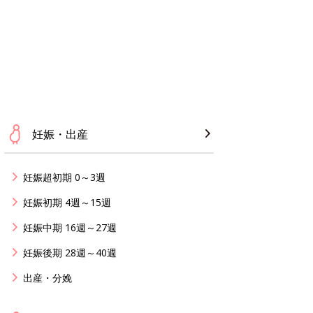
妊娠・出産
妊娠超初期 0～3週
妊娠初期 4週～15週
妊娠中期 16週～27週
妊娠後期 28週～40週
出産・分娩