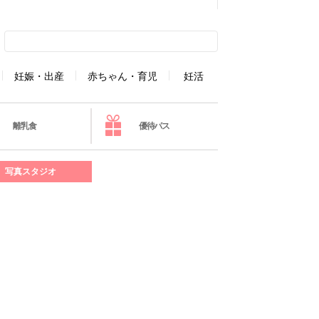
妊娠・出産
赤ちゃん・育児
妊活
離乳食
優待パス
写真スタジオ