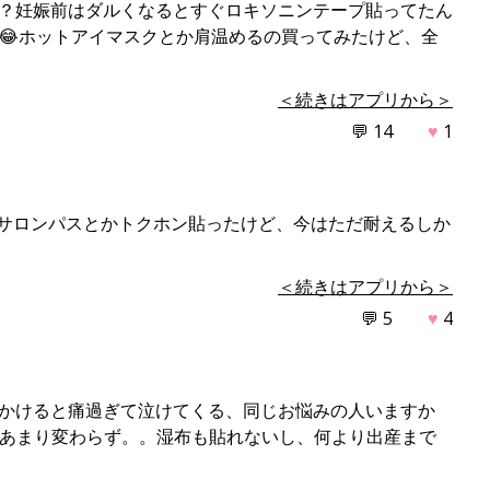
？妊娠前はダルくなるとすぐロキソニンテープ貼ってたん
😂ホットアイマスクとか肩温めるの買ってみたけど、全
＜続きはアプリから＞
💬 14
♥
1
らサロンパスとかトクホン貼ったけど、今はただ耐えるしか
＜続きはアプリから＞
💬 5
♥
4
かけると痛過ぎて泣けてくる、同じお悩みの人いますか
どあまり変わらず。。湿布も貼れないし、何より出産まで