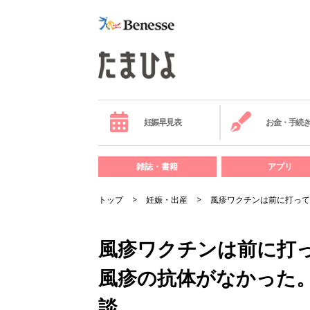
妊娠早見表
お金・手続
雑誌・書籍
アプリ
トップ
妊娠・出産
風疹ワクチンは前に打って
風疹ワクチンは前に打
風疹の抗体がなかった。
談