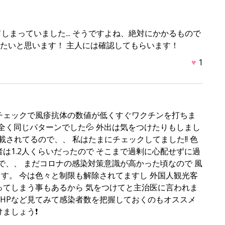
しまっていました... そうですよね、絶対にかかるもので
けたいと思います！ 主人には確認してもらいます！
♥
1
ルチェックで風疹抗体の数値が低くすぐワクチンを打ちま
も全く同じパターンでした💦 外出は気をつけたりもしまし
載されてるので、、 私はたまにチェックしてました!! 色
は1.2人くらいだったので そこまで過剰に心配せずに過
で、、 まだコロナの感染対策意識が高かった頃なので 風
す。 今は色々と制限も解除されてますし 外国人観光客
ってしまう事もあるから 気をつけてと主治医に言われま
度HPなど見てみて感染者数を把握しておくのもオススメ
けましょう❗