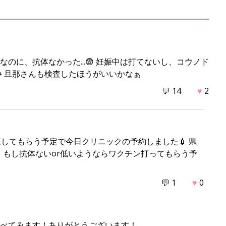
M
u
t
e
のに、抗体なかった...😨 妊娠中は打てないし、コウノド
 旦那さんも検査したほうがいいかなぁ
💬 14
♥
2
してもらう予定で今日クリニックの予約しました💉 県
 もし抗体ないor低いようならワクチン打ってもらう予
💬 1
♥
0
調べてみます！ありがとうございます！