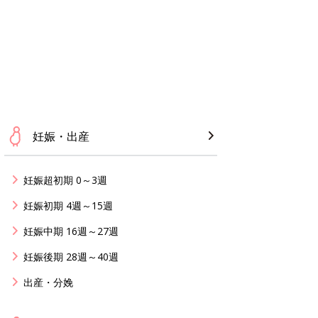
妊娠・出産
妊娠超初期 0～3週
妊娠初期 4週～15週
妊娠中期 16週～27週
妊娠後期 28週～40週
出産・分娩