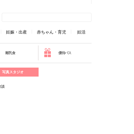
妊娠・出産
赤ちゃん・育児
妊活
離乳食
優待パス
写真スタジオ
験談