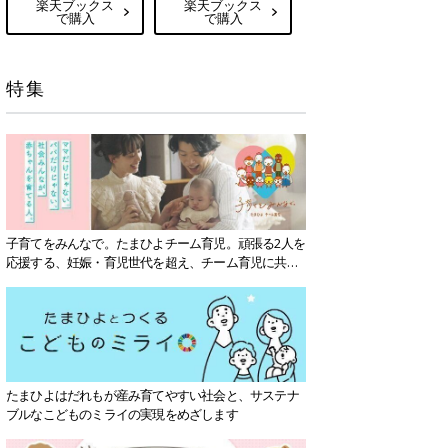
楽天ブックス
楽天ブックス
で購入
で購入
特集
子育てをみんなで。たまひよチーム育児。頑張る2人を
応援する、妊娠・育児世代を超え、チーム育児に共感
する社会を目指していきます。
たまひよはだれもが産み育てやすい社会と、サステナ
ブルなこどものミライの実現をめざします