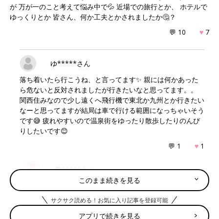
が 万が一のこと考えて悩み中で💦 近場での旅行とか、 ホテルで
ゆっくりとか 皆さん、何か工夫とかされましたか🤔？
💬 10
♥
7
ゆ*****さん
落ち着いたら行こうね、と言ってます✨ 親には何かあった
ら危ないと反対されましたが行きたいなと思ってます。。
関西住みなので少し遠くへ飛行機で東北か九州とか行きたい
なーと思ってますが結局は車で行ける範囲になっちゃいそう
です😅 疲れやすいので温泉街をゆったり散歩したりのんび
りしたいです😊
💬 1
♥
1
🐕*****さん
このまま続きを見る
行きたいですよね😭✨ 私も関西住みです！笑 同じく車🚙
で行ける範囲かなと思ってて💦 温泉街いいですね🥹♨️✨ 素
サクサク読める！お気に入り記事を登録可能
敵です💕
アプリで続きを見る