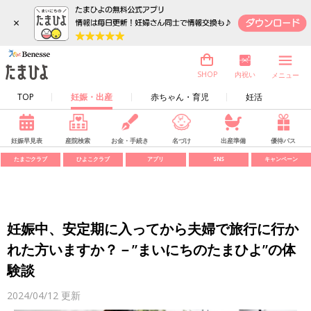
×
内祝い
SHOP
メニュー
TOP
妊娠・出産
赤ちゃん・育児
妊活
妊娠早見表
産院検索
お金・手続き
名づけ
出産準備
優待パス
たまごクラブ
ひよこクラブ
アプリ
SNS
キャンペーン
妊娠中、安定期に入ってから夫婦で旅行に行か
れた方いますか？－”まいにちのたまひよ”の体
験談
2024/04/12
更新