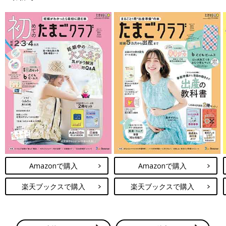
＼月間投稿数80万件以上／ 同じ出産予定月の妊婦さん同士で情
報交換できる同期ルームと、先輩ママの知恵を借りられる「グッ
ズ」や「お金」「出産レポート」などのカテゴリルームの２種類
をご用意♪
無料公式アプリをダウンロード ＞
Amazonで購入
Amazonで購入
※上記の投稿は、アプリ「まいにちのたまひよ」ルームに投稿されたものから引用
しており、アイコン画像やユーザ名など一部編集しています。
楽天ブックスで購入
楽天ブックスで購入