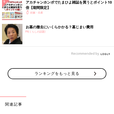
アカチャンホンポでたまひよ雑誌を買うとポイント10
能性しかないし。笑)
倍【期間限定】
💬 1
♥
1
妊娠・出産
🐕*****さん
お墓の撤去にいくらかかる？墓じまい費用
PR(くらしの話題)
コメントありがとうございます💕 新婚旅行なんですね💒✨
素敵ですね🥰 病院🏥私も調べてみます🤔 旅行楽しんでき
てくださいね☺️♨️🍁
♥
1
Recommended by
ハ*****さん
ランキングをもっと見る
義実家とのお付き合いで、私は4ヶ月なのに旅行へ行きまし
た💦 車で1時間ほどの旅館にいき、大浴場は危ないので、部
屋のお風呂を使用しました。 食事については、サーモンな
ど食べられないものは避けてあとは通常通り食べましたね。
あとは、母子手帳と保険証を忘れずに持って行くと良いと思
います！
関連記事
💬 1
♥
1