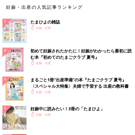
2*****さん
妊娠・出産の人気記事ランキング
私も予定ですがもともと旅行が好きな2人だったので最後の
2人旅！で7ヶ月ごろに温泉旅行行こうて話してますよ😊✌️
たまひよの雑誌
妊娠・出産
💬 1
♥
1
🐕*****さん
初めて妊娠されたかたに！妊娠がわかったら最初に読
そうなんですね！ 仲間がいて嬉しいです☺️ 温泉旅行♨️い
む本『初めてのたまごクラブ 夏号』
いですね🥹💕
妊娠・出産
♥
1
まるごと1冊“出産準備”の本『たまごクラブ 夏号』
〈スペシャル大特集〉夫婦で予習する 出産の教科書
め*****さん
妊娠・出産
こんにちは！ 私は来週新婚旅行の予定を立てています。 最
初は海外でしたが、妊娠を期に路線変更し、近場での国内旅
妊娠中に読みたい！3冊の「たまひよ」
行にしました☺️ 車で2時間半のところで、温泉と紅葉巡りの
妊娠・出産
予定です🎵 ほぼつわりがないままきてしまったので、大丈
夫かと思いますが、一応病院などは調べていこうと思ってい
ます。 両親には旅行後に妊娠報告予定です😌(止められる可