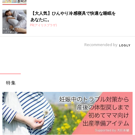
ひ*****さん
旦那さんと有給合わせて、行事頑張ったご褒美(保育士)&念願の
【大人気】ひんやり冷感寝具で快適な睡眠を
マタ旅☺️車で2時間くらいの温泉宿にしました。みなさん、マタ
あなたに。
旅行かれましたか？？またこれから行く予定ありますか？？.....
PR(アイリスプラザ)
＜続きはアプリから＞
💬 14
♥
10
Recommended by
y*****さん
悩んでます我が家:関東義実家:九州妊娠が判明したので、毎年恒
例の義実家帰省は取り止めになりました。出産予定日の前までに
一度顔見せに行った方が良いですか…？義実家との関係は良好で
特集
す.....
＜続きはアプリから＞
💬 6
♥
2
も*****さん
後1ヶ月後には九州にお引っ越しだ〜🥹♡私のお願いで安定期ま
で実家でゆっくり過ごさせてくれた主人に感謝👱🏻‍♂️大分県に行っ