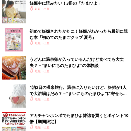
妊娠中に読みたい！3冊の「たまひよ」
妊娠・出産
🐕*****さん
そうだったんですね💦 部屋風呂🛀のほうが確かに安心です
もんね🤔 ありがとうございます！ 母子手帳と保険証も忘
初めて妊娠されたかたに！妊娠がわかったら最初に読
れないようにします😎 色々教えてくださりありがとうご
む本『初めてのたまごクラブ 夏号』
ざいます😭💕
妊娠・出産
♥
0
うどんに温泉卵が入っているんだけど食べても大丈
関連するその他の体験談
夫？－”まいにちのたまひよ”の体験談
妊娠・出産
た*****さん
1泊2日の温泉旅行。温泉に入りたいけど、妊婦が1人
2泊3日東北旅行行ってきます！！🚅温泉も客室露天風呂付きにし
で大浴場はだめ？－”まいにちのたまひよ”に寄せられ
て楽しみすぎます🥹💓盛岡を拠点に岩手、秋田などまわるつもり
た投稿
妊娠・出産
なのですがおすすめありますか？.....
＜続きはアプリから＞
アカチャンホンポでたまひよ雑誌を買うとポイント10
💬 10
♥
4
倍【期間限定】
妊娠・出産