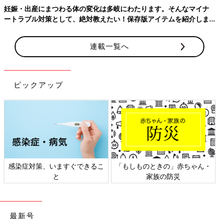
て温泉に行きたいな〜🥰3人家族になるのは凄く楽しみだけど.....
妊娠・出産にまつわる体の変化は多岐にわたります。そんなマイナ
ートラブル対策として、絶対教えたい！保存版アイテムを紹介しま
＜続きはアプリから＞
す。
💬 16
♥
13
連載一覧へ
め*****さん
マタニティ旅行に行こうか悩み中…！飛行機乗るのはちょっと怖
ピックアップ
いし、でも北海道は、温泉旅館くらいしかないし、どこ行っても
寒いしなぁ、、皆さんはどこか旅行いきますか？😀.....
＜続きはアプリから＞
💬 8
♥
6
同じ出産予定月の妊婦さんの体験談や質問が読める
「まいにちのたまひよ」アプリ
感染症対策、いますぐできるこ
「もしものときの」赤ちゃん・
と
家族の防災
最新号