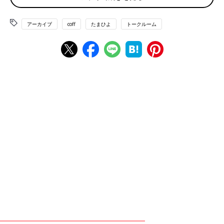
♥
1
アーカイブ
coff
たまひよ
トークルーム
は****さん
行った、ではなく行く予定ですが良ければ…！ 12月（7ヶ
月）に温泉に行く予定です。念の為、個室にお風呂があると
ころにしました。 予定は詰め込まず、温泉と食事を楽しむ
のみの予定です。 負担を考える電車で1時間ぐらいのところ
にしました。 一応ですが、宿泊先、電車の途中の病院もリ
サーチして行く予定です！
💬 1
♥
1
🐕*****さん
なるほどです🤔✨ 病院のリサーチ大事ですね✨ 私もあまり
予定詰め込まないようにしようと 思いました😢💦 教えて
くださりありがとうございます😭💕
♥
0