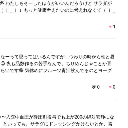
💭 わたしもそーしたほうがいいんだろうけど サラダが
ｉ _ ｉ ）もっと健康考えたいのに考えれなくて（ ｉ _
♥
1
なーって思ってはいるんですが… つわりの時から朝と昼
🥲 夜も品数作るの苦手なんで、ちりめんじゃことか豆
らいです😅 気休めにフルーツ青汁飲んでるのとヨーグ
💬 0
♥
0
中〜入院中血圧が降圧剤投与でも上が200の絶対安静にな
。 といっても、サラダにドレッシングかけないとか、醤