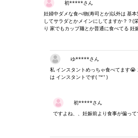
初*****さん
妊婦中ダメな食べ物(寿司とか)以外は 基
してサラダとかメインにしてますか？？(栄
り 家でもカップ麺とか普通に食べてる 
ゆ*****さん
私 インスタントめっちゃ食べてます😭
は インスタントです( ᐪ꒳ᐪ )‬
初*****さん