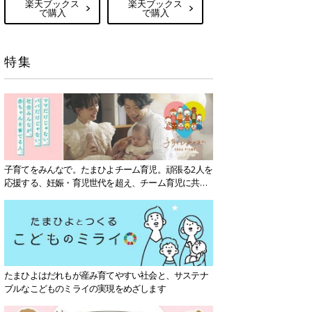
楽天ブックス
楽天ブックス
で購入
で購入
特集
子育てをみんなで。たまひよチーム育児。頑張る2人を
応援する、妊娠・育児世代を超え、チーム育児に共感
する社会を目指していきます。
たまひよはだれもが産み育てやすい社会と、サステナ
ブルなこどものミライの実現をめざします