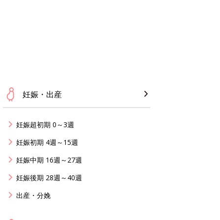
妊娠・出産
妊娠超初期 0～3週
妊娠初期 4週～15週
妊娠中期 16週～27週
妊娠後期 28週～40週
出産・分娩