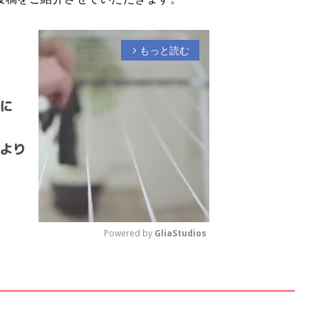
もっと読む
arrow_forward_ios
Powered by 
GliaStudios
M
u
t