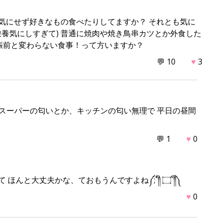
e
本気にせず好きなもの食べたりしてますか？ それとも気に
養気にしすぎて) 普通に焼肉や焼き鳥串カツとか外食した
妊娠前と変わらない食事！って方いますか？
💬 10
♥
3
 スーパーの匂いとか、キッチンの匂い無理で 平日の昼間
💬 1
♥
0
ですよね、、妊娠前より食事が偏ってて ほんと大丈夫かな、ておもうんですよね༼;´༎ຶ ۝ ༎ຶ༽
♥
0