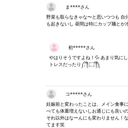
ま****さん
野菜も取らなきゃな〜と思いつつも 自
も起きないし 昼間は特にカップ麺とか
初*****さん
やはりそうですよね！💦 あまり気に
トレスだったり༼;´༎ຶ ۝ ༎ຶ༽
コ*****さん
妊娠前と変わったことは、メイン食事
べても体重増えないしお通じにも良いの
それ以外はなーんにも変わりません！
てます笑