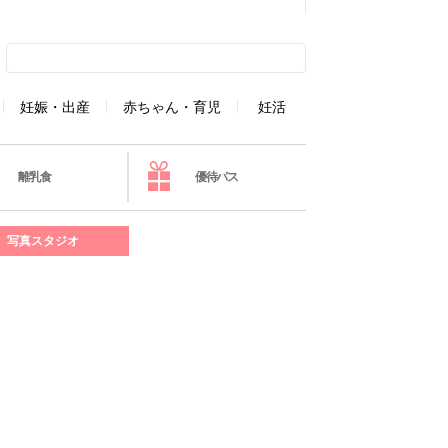
妊娠・出産
赤ちゃん・育児
妊活
離乳食
優待パス
写真スタジオ