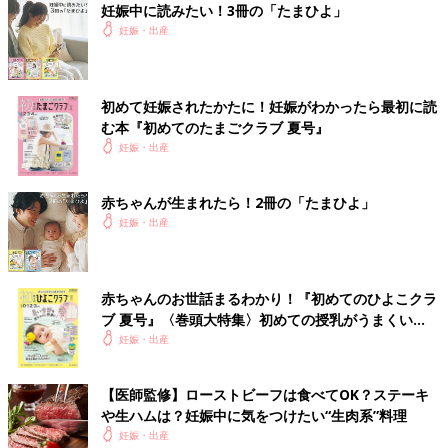
圧剤投与でも上が200の絶対安静になったので、 塩分だけは
妊娠中に読みたい！3冊の「たまひよ」
気をつけてます。 といっても、サラダにドレッシングかけ
妊娠・出産
ないとか、醤油大さじ3を大さじ1.5〜2にするとかです
が…。そろそろ調味料自体を減塩のものに変えようかなと思
ってはいます。 つわり終わったし2歳児いるので基本は3食
初めて妊娠されたかたに！妊娠がわかったら最初に読
自炊ですが、 外食はたまにします。 インスタントもそれな
む本『初めてのたまごクラブ 夏号』
りに食べます。 おやつも食べます😅 旦那がご飯作ってくれ
る日は「塩分控えめでおねがい」とだけ言ってます😅
妊娠・出産
💬 0
♥
0
赤ちゃんが生まれたら！2冊の「たまひよ」
妊娠・出産
関連するその他の体験談
さ*****さん
赤ちゃんのお世話まるわかり！『初めてのひよこクラ
ブ 夏号』〈巻頭大特集〉初めての授乳がうまくい
妊娠して食生活気をつけてる人たくさんいるけど…あたしほんと
く！ おっぱい・ミルクの基本と夏のトラブル 解決テ
妊娠・出産
に何も変わらず食べたいものしか食べてない🙄野菜たべた？って
ク
日もあるし、ラーメンも甘いものも食べまくってる。本当に大丈
夫なんだろうか😅.....
【医師監修】ローストビーフは食べてOK？ステーキ
や生ハムは？妊娠中に気をつけたい“生肉系”料理
＜続きはアプリから＞
妊娠・出産
💬 6
♥
20