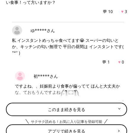
い食事！って方いますか？
💬 10
♥
3
ゆ*****さん
私 インスタントめっちゃ食べてます😭 スーパーの匂いと
か、キッチンの匂い無理で 平日の昼間は インスタントです(
ᐪ꒳ᐪ )‬
💬 1
♥
0
初*****さん
ですよね、、妊娠前より食事が偏ってて ほんと大丈夫か
な、ておもうんですよね༼;´༎ຶ ۝ ༎ຶ༽
♥
0
このまま続きを見る
サクサク読める！お気に入り記事を登録可能
ま****さん
アプリで続きを見る
野菜も取らなきゃな〜と思いつつも 自分が食べたい物食べ