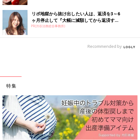
リボ地獄から抜け出したい人は、返済を3～6
テ*****さん
ヶ月停止して『大幅に減額してから返済す...
みんな月見で盛り上がってるけど、タンパク質食べる気にならな
PR(渋谷法務総合事務所)
い私は全く月見シリーズ惹かれない😂🎑上の子のときは真っ先に
マックに買いに行ったのに😂明日もお昼モスにしよって.....
Recommended by
＜続きはアプリから＞
💬 6
♥
11
な*****さん
週に1〜2度の頻度で外食(主にがっつりラーメン)行っちゃうんで
特集
すけど、これってやばいですかね😰？一応それ以外の家で食べる
時は、なるべく質素に野菜中心の食事にしてるのですが.....
＜続きはアプリから＞
💬 6
♥
6
メ*****さん
やばいやばいやばい外食三昧😇😇😇しゃぶしゃぶ行くことにな