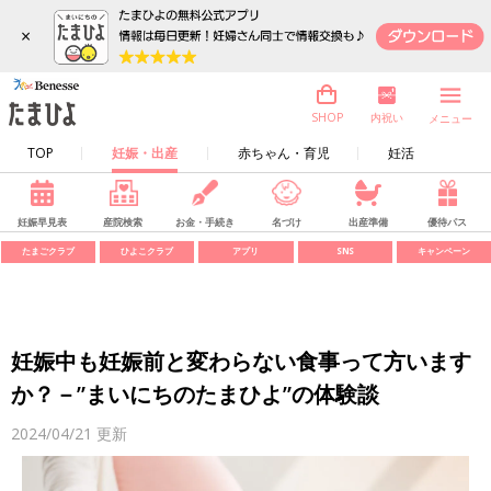
×
内祝い
SHOP
メニュー
TOP
妊娠・出産
赤ちゃん・育児
妊活
妊娠早見表
産院検索
お金・手続き
名づけ
出産準備
優待パス
たまごクラブ
ひよこクラブ
アプリ
SNS
キャンペーン
妊娠中も妊娠前と変わらない食事って方います
か？－”まいにちのたまひよ”の体験談
2024/04/21
更新