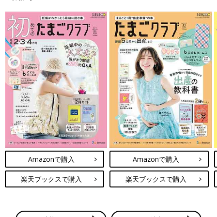
＼月間投稿数80万件以上／ 同じ出産予定月の妊婦さん同士で情
報交換できる同期ルームと、先輩ママの知恵を借りられる「グッ
ズ」や「お金」「出産レポート」などのカテゴリルームの２種類
をご用意♪
無料公式アプリをダウンロード ＞
Amazonで購入
Amazonで購入
楽天ブックスで購入
楽天ブックスで購入
※上記の投稿は、アプリ「まいにちのたまひよ」ルームに投稿されたものから引用
しており、アイコン画像やユーザ名など一部編集しています。