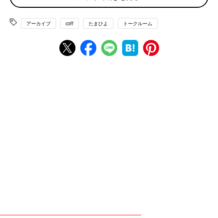
ちゃってます😌 なんて食欲も作る気も起きないし 昼間は特
にカップ麺とか冷食とかばっかりです😂
アーカイブ
coff
たまひよ
トークルーム
💬 1
♥
0
初*****さん
やはりそうですよね！💦 あまり気にしすぎてもあれだけど
栄養栄養ばっかきにしても 逆にストレスだったり༼;´༎ຶ ۝
༎ຶ༽
♥
1
コ*****さん
妊娠前と変わったことは、メイン食事にプラスして副菜を付
けるようになりました。たくさん食べても体重増えないしお
通じにも良いのでオススメです💕今の時期は野菜がとても美
味しい！！ それ以外はなーんにも変わりません！なんなら
毎週のようにラーメン食べ行ったりマックに行ってます笑
💬 1
♥
0