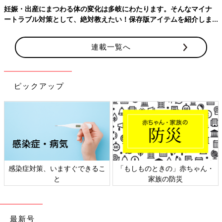
ってしまった‥お野菜メインで行こう‥‥外食多くなってしまって
妊娠・出産にまつわる体の変化は多岐にわたります。そんなマイナ
る人います？.....
ートラブル対策として、絶対教えたい！保存版アイテムを紹介しま
す。
＜続きはアプリから＞
💬 8
♥
5
連載一覧へ
せ*****さん
出産で入院ってなった時のために主人の夜ご飯(メインと副菜)を
ピックアップ
メイン5種類、副菜1種類、7食分作り置き作った〜！頑張っ
た〜！！笑全て冷凍できて、チン(3種類5食分)するか、下味冷凍
(2種類2食分)は焼くだけ😏.....
＜続きはアプリから＞
💬 6
♥
64
感染症対策、いますぐできるこ
「もしものときの」赤ちゃん・
同じ出産予定月の妊婦さんの体験談や質問が読める
と
家族の防災
「まいにちのたまひよ」アプリ
最新号