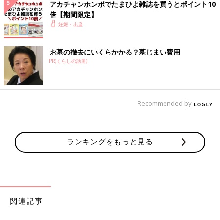
アカチャンホンポでたまひよ雑誌を買うとポイント10
たほうがいいんだろうけど サラダが大好きだったのに今じ
倍【期間限定】
ゃ食べれなくて（ ｉ _ ｉ ）もっと健康考えたいのに考え
妊娠・出産
れなくて（ ｉ _ ｉ ）
♥
1
お墓の撤去にいくらかかる？墓じまい費用
PR(くらしの話題)
し*****さん
野菜とか栄養あるものもっと食べないとなーって思ってはい
Recommended by
るんですが… つわりの時から朝と昼は食パンで今もそれが
ずっと続いてます🥲 夜も品数作るの苦手なんで、ちりめん
じゃことか豆腐、納豆、トマトをプラスして食べるくらいで
す😅 気休めにフルーツ青汁飲んでるのとヨーグルトとフル
ランキングをもっと見る
ーツは毎日食べてます🙄
💬 0
♥
0
ち*****さん
関連記事
前回妊娠中、最後の方尿蛋白+3、分娩中〜入院中血圧が降