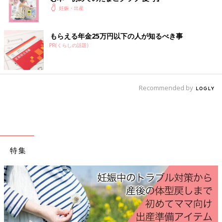
妊娠・出産
2005年から常にTOP10入りし、2009年には1位になっていた
「凛」（主な読み「りん」）が今年久しぶりに1位に。「自分の
もらえる年金25万円以下の人が知るべき事
意思を持ったしっかりした子に育ちますように」「芯の強い子に
PR(くらしの話題)
なってほしい」といった願いが込められているようです。
2位「陽葵」（主な読み「ひまり」）は、安定して人気な名前。
読みランキング（男女共通）2位「ひなた」という読み方が含ま
Recommended by
れることも人気の理由です。「太陽のように元気でひまわりのよ
うにまっすぐ力強く元気な可愛らしい子になりますように」「あ
たたかく、明るく前向きにすくすく育ってほしい」などの声が寄
せられました。
３位「翠」（主な読み「すい」）は昨年と同じく３位にランクイ
特集
ン。音の響きのよさ、漢字の綺麗さ、「自分をもって生きてほし
い」などの願いを込められる方が多いようです。
４位「芽依」（主な読み「めい」）は、昨年７位からランクアッ
プ。名づけの由来としては「明るくて元気で人に優しく、愛され
る子に育ちますように」「芽が出るように、未来の可能性を感じ