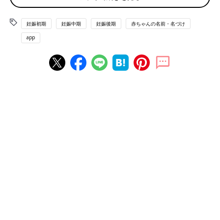
の子は「碧」（主な読み「あお」）が、昨年２位から2年ぶりに1
位になりました。女の子は「凛」（主な読み「りん」）が、
妊娠初期
妊娠中期
妊娠後期
赤ちゃんの名前・名づけ
2009年以来の1位に。また上位には、男女ともに漢字1文字の名
前が多くランクインしました。男の子の名前は、国際的なスポー
app
ツ大会やサッカーのワールドカップなどスポーツで活躍するアス
リートにちなんだ名前が大きくランクアップする動きが見られま
した。女の子の名前は、澄んだ潔いイメージの名前が多くランク
インしています。
バレーボール髙橋藍選手の「藍（らん）」が男女ともに急
上昇！
国際的なスポーツ大会やネーションズリーグで2024年も盛り上
がった男子バレーボール。中心選手として活躍した髙橋選手の名
前の漢字「藍」（主な読み「らん」）が男の子名前で昨年181位
から39位に、女の子名前でも155位から71位に大幅ランクアップ
しました。テレビなどで活躍が報じられるなか、音の響きのよさ
や1文字名前の潔さが、多くの方の印象に残ったことが影響して
いるのではと考えられます。