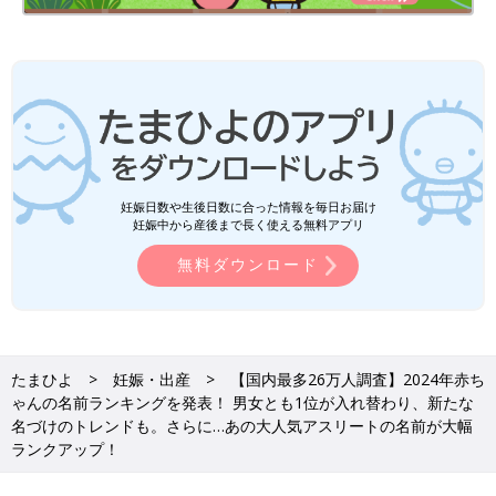
昨年は1位「読み・音の響き」2位「画数」3位「漢字の持つ意
味」だったところ、今年は2位と3位が入れ替わりました。「読
み・音の響き」が名づけで最も重視する項目であることは変わら
ず、1文字名前が増えているなか「漢字の持つ意味」も重視して
名づけをする傾向が見られました。
2024年の名づけの傾向は？
妊娠日数や生後日数に合った情報を毎日お届け
2023年の名づけの傾向について、「たまひよ」名づけ関連商
妊娠中から産後まで長く使える無料アプリ
品・サービス監修 栗原里央子先生は、「1文字名前のアスリート
の活躍や時の流れで1文字名前が増えていますね。2024年は年明
無料ダウンロード
けから自然災害が多く、穏やかさを願うような名づけをされた
り、芯をもって生きていけるような凛々しい名前を選ばれたりす
る方が多いように思えました」と話します。
たまひよ
妊娠・出産
【国内最多26万人調査】2024年赤ち
2025年生まれのお子さんの名づけは？
ゃんの名前ランキングを発表！ 男女とも1位が入れ替わり、新たな
名づけのトレンドも。さらに…あの大人気アスリートの名前が大幅
2025年は「乙巳 二黒土星（きのとみ じこくどせい）」という年
ランクアップ！
で、2025年生まれのお子さんは、思慮深く、じっと物事を考え
られ、忍耐強く、コツコツと物事に取り組めます。心が優しく、