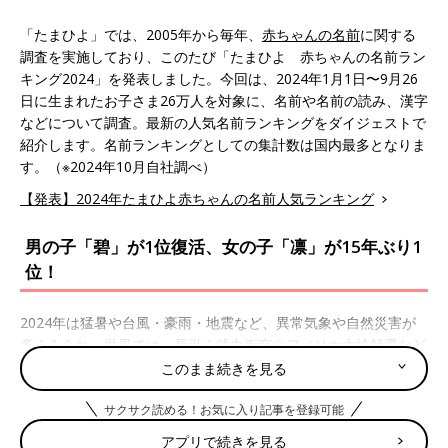
「たまひよ」では、2005年から毎年、
赤ちゃんの名前
に関する
調査を実施しており、このたび「たまひよ 赤ちゃんの名前ラン
キング2024」を発表しました。今回は、2024年1月1日〜9月26
日に生まれたお子さま26万人を対象に、名前や名前の読み、漢字
などについて調査。最新の人気名前ランキングをダイジェストで
紹介します。名前ランキングとしての集計数は国内最多となりま
す。（※2024年10月自社調べ）
【発表】2024年たまひよ赤ちゃんの名前人気ランキング
男の子「碧」が1位復活、女の子「凛」が15年ぶり1
位！
2024年は猛暑や台風・豪雨・地震など、異常気象や自然災害が
多くみられ、世界では、長引く武力衝突やアメリカ大統領選など
が話題に。7月には国際的なスポーツ大会が開催され、数多くの
このまま続きを見る
アスリートの活躍が注目されました。
サクサク読める！お気に入り記事を登録可能
そのような2024年（1～9月）に生まれた赤ちゃんの名前は、男
アプリで続きを見る