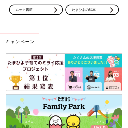
年・2017年18位→2018年12位→2019年10位→2020年12位
→2021年7位→2022年4位→2023年３位と人気が徐々に上昇し、
ムック書籍
たまひよの絵本
今回1位に輝きました。
※読みランキング（男女共通）とは、男女別で10%以下の件数の
名前は除外した状態で、読みを男女合算したランキングになりま
す。
キャンペーン
名づけを考えるときに重視したことは？
1位は「読み・音の響き」、2位「漢字の持つ意味」、3位「画
数」という結果に。