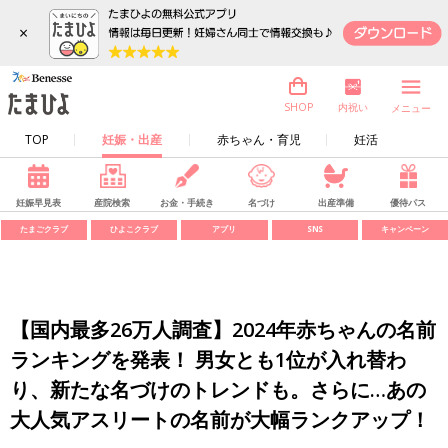
×
内祝い
SHOP
メニュー
TOP
妊娠・出産
赤ちゃん・育児
妊活
妊娠早見表
産院検索
お金・手続き
名づけ
出産準備
優待パス
たまごクラブ
ひよこクラブ
アプリ
SNS
キャンペーン
【国内最多26万人調査】2024年赤ちゃんの名前
ランキングを発表！ 男女とも1位が入れ替わ
り、新たな名づけのトレンドも。さらに…あの
大人気アスリートの名前が大幅ランクアップ！