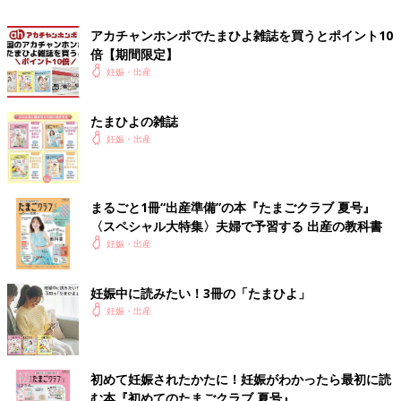
い」「明るく元気な子に育つように」などの想いが込められてい
アカチャンホンポでたまひよ雑誌を買うとポイント10
るようです。
倍【期間限定】
妊娠・出産
5位「湊」、7位「暖」、10位「律」が、1文字名前の人気を受
け、TOP10入りとなりました。
たまひよの雑誌
1位 碧／あお（昨年2位↑）
妊娠・出産
2位 蓮／れん（昨年1位↓）
3位 凪／なぎ（昨年7位↑）
4位 陽翔／はると（昨年3位↓）
5位 湊／みなと（昨年4位↓）
まるごと1冊“出産準備”の本『たまごクラブ 夏号』
6位 朝陽／あさひ（昨年6位→）
〈スペシャル大特集〉夫婦で予習する 出産の教科書
7位 暖／だん（昨年9位↑）
妊娠・出産
8位 蒼空/そら（昨年11位↑）
9位 結翔／ゆいと（昨年12位↑）
妊娠中に読みたい！3冊の「たまひよ」
10位 律／りつ（昨年10位→）
妊娠・出産
男の子の名前ランキング11位以下はこちら
初めて妊娠されたかたに！妊娠がわかったら最初に読
【女の子の傾向】名前ランキング 1位は「凛」
む本『初めてのたまごクラブ 夏号』