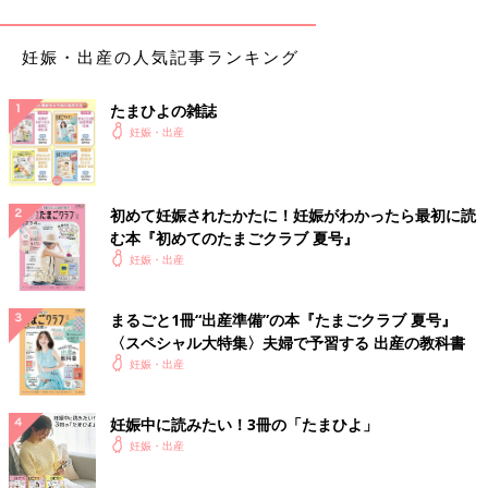
妊娠・出産の人気記事ランキング
たまひよの雑誌
妊娠・出産
初めて妊娠されたかたに！妊娠がわかったら最初に読
む本『初めてのたまごクラブ 夏号』
妊娠・出産
まるごと1冊“出産準備”の本『たまごクラブ 夏号』
〈スペシャル大特集〉夫婦で予習する 出産の教科書
妊娠・出産
上位100位までの名前ランキングはこちら
妊娠中に読みたい！3冊の「たまひよ」
妊娠・出産
【男の子の傾向】名前ランキング 1位は「碧」