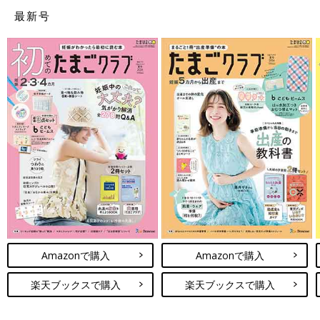
最新号
男女共通読みでは「あおい」「ひなた」は、昨年から引き続き1
位、2位となり男女共に安定した人気を誇っていることがわかり
ます。1位「あおい」は、男の子の名前１位「碧」、16位
「蒼」、女の子の名前6位「葵」の読みとして、2位「ひなた」
は、男の子の名前11位「陽向」、女の子の名前２位「陽葵」の読
Amazonで購入
Amazonで購入
みとして人気です。
楽天ブックスで購入
楽天ブックスで購入
男の子は「はると」が16年連続1位。女の子は「さな」が1位を
獲得。女の子「さな」は、2015年にTOP20入りしてから、2016