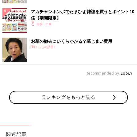
１位「碧」（主な読み「あお」）は昨年2位から、2年ぶりに1位
アカチャンホンポでたまひよ雑誌を買うとポイント10
に返り咲き。読みランキング（男女共通）1位「あおい」とい う
倍【期間限定】
読み方ができるなど、人気の名前として定着しています。
妊娠・出産
「『碧』の色のように澄んだ素直な心の持ち主になって欲しい」
「永遠に輝く宝石のような意思の強さを持つ人になってほしい」
お墓の撤去にいくらかかる？墓じまい費用
などの願いが込められているようです。
PR(くらしの話題)
2位「蓮」（主な読み「れん」）が昨年１位から、２位に。「清
らかな心をもった優しい子になってほしい」「凛と咲き誇る蓮の
花のようにまっすぐ生きてほしい」などの想いを込めて名づけら
Recommended by
れる方が多いようです。
3位「凪」（主な読み「なぎ」）は、昨年7位からランクアップ。
「凪いだ海のように穏やかに平和に育ってほしい」「娘がいるだ
ランキングをもっと見る
けで周りが穏やかな気持ちになってくれるような人になってほし
い」といった願いが込められているようです。
4位「陽翔」（主な読み「はると」）は、読みランキング（男の
子）「はると」で16年連続1位となるなど長く人気の名前。「お
関連記事
陽様のように明るく元気に、何にでも挑戦して羽ばたいてほし