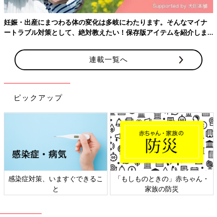
させる人になりますように」などの声が寄せられました。
1位 凛／りん（昨年2位↑）
妊娠・出産にまつわる体の変化は多岐にわたります。そんなマイナ
2位 陽葵／ひまり（昨年1位↓）
ートラブル対策として、絶対教えたい！保存版アイテムを紹介しま
3位 翠／すい（昨年3位→）
す。
4位 芽依／めい（昨年7位↑）
連載一覧へ
5位 紬/つむぎ（昨年4位↓）
6位 葵／あおい（昨年8位↑）
7位 杏／あん（昨年14位↑）
8位 結菜／ゆいな（昨年5位↓）
ピックアップ
9位 澪／みお（昨年12位↑）
9位 琴葉／ことは（昨年13位↑）
女の子の名前ランキング11位以下はこちら
ジェンダーレスな男女共通読みでは、「あおい」
「ひなた」が人気。男女別では、男の子「はると」
感染症対策、いますぐできるこ
「もしものときの」赤ちゃん・
が16年連続1位。女の子「さな」が昨年3位からラン
と
家族の防災
クアップ