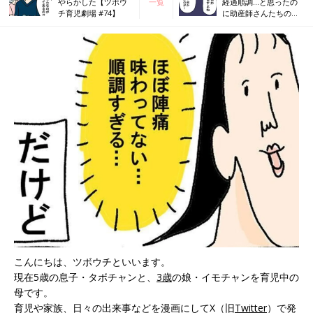
やらかした【ツボウ
一覧
経過順調…と思ったの
チ育児劇場 #74】
に助産師さんたちの様
子がなんか変【ツボウ
チ育児劇場 #76】
こんにちは、ツボウチといいます。
現在5歳の息子・タボチャンと、
3歳
の娘・イモチャンを育児中の
母です。
育児や家族、日々の出来事などを漫画にしてX（旧
Twitter
）で発