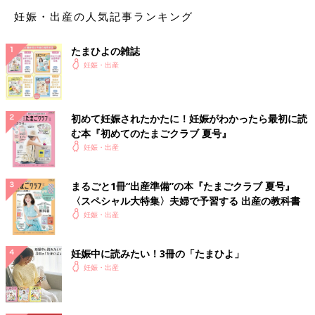
妊娠・出産の人気記事ランキング
たまひよの雑誌
妊娠・出産
第一子のときも
無痛分娩
だったけど、お産が進まないからって促
初めて妊娠されたかたに！妊娠がわかったら最初に読
進剤を入れてもらったら、本当に痛かった…（それでもゼロ麻酔
む本『初めてのたまごクラブ 夏号』
よりかは痛みが全然マシだったのかもしれませんが…）
妊娠・出産
その記憶があるからかなり警戒していたけど、経産婦だからかス
ムーズに進んでいきました。
まるごと1冊“出産準備”の本『たまごクラブ 夏号』
〈スペシャル大特集〉夫婦で予習する 出産の教科書
妊娠・出産
妊娠中に読みたい！3冊の「たまひよ」
妊娠・出産