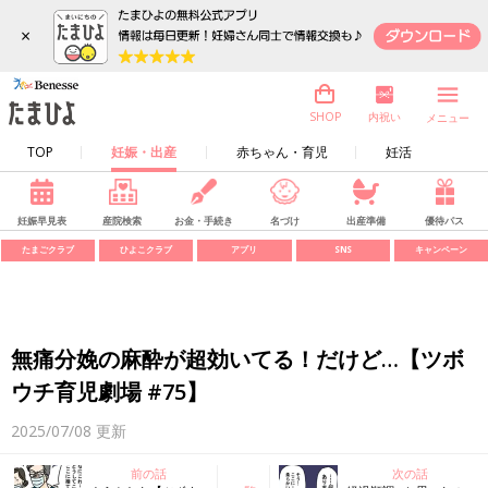
×
内祝い
SHOP
メニュー
TOP
妊娠・出産
赤ちゃん・育児
妊活
妊娠早見表
産院検索
お金・手続き
名づけ
出産準備
優待パス
たまごクラブ
ひよこクラブ
アプリ
SNS
キャンペーン
無痛分娩の麻酔が超効いてる！だけど…【ツボ
ウチ育児劇場 #75】
2025/07/08
更新
前の話
次の話