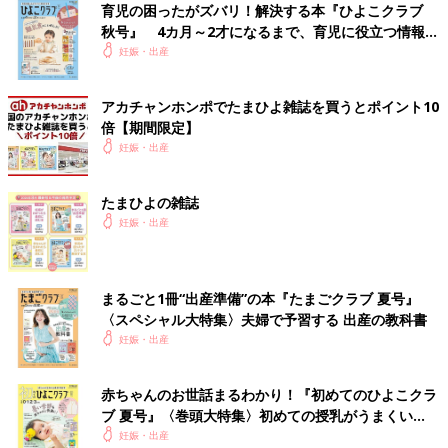
育児の困ったがズバリ！解決する本『ひよこクラブ
秋号』 4カ月～2才になるまで、育児に役立つ情報が
いっぱい！
妊娠・出産
アカチャンホンポでたまひよ雑誌を買うとポイント10
倍【期間限定】
妊娠・出産
たまひよの雑誌
無痛分娩で映画見ながら出産した方の話とか聞いてたから、「私
妊娠・出産
も今回の出産は余裕なのでは…？」と思ってた。このときまで
は。
＞＞ツボウチ出産劇場＆育児劇場 これまでのお話はこちら！
まるごと1冊“出産準備”の本『たまごクラブ 夏号』
〈スペシャル大特集〉夫婦で予習する 出産の教科書
妊娠・出産
前の話
次の話
やらかした【ツボウ
一覧
経過順調…と思ったの
チ育児劇場 #74】
に助産師さんたちの様
赤ちゃんのお世話まるわかり！『初めてのひよこクラ
子がなんか変【ツボウ
チ育児劇場 #76】
ブ 夏号』〈巻頭大特集〉初めての授乳がうまくい
く！ おっぱい・ミルクの基本と夏のトラブル 解決テ
妊娠・出産