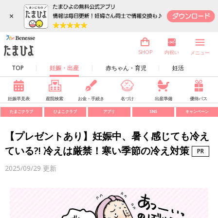
×
内祝い
SHOP
メニュー
TOP
妊娠・出産
赤ちゃん・育児
妊活
妊娠早見表
産院検索
お金・手続き
名づけ
出産準備
優待パス
たまごクラブ
ひよこクラブ
アプリ
SNS
キャンペーン
【プレゼントあり】妊娠中、暑く感じても冷え
ている?! 冷えは厳禁！寒い季節の冷え対策
2025/09/29
更新