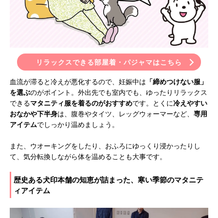
リラックスできる部屋着・パジャマはこちら
血流が滞ると冷えが悪化するので、妊娠中は
「締めつけない服」
を選ぶ
のがポイント。外出先でも室内でも、ゆったりリラックス
できる
マタニティ服を着るのがおすすめ
です。とくに
冷えやすい
おなかや下半身
は、腹巻やタイツ、レッグウォーマーなど、
専用
アイテム
でしっかり温めましょう。
また、ウオーキングをしたり、おふろにゆっくり浸かったりし
て、気分転換しながら体を温めることも大事です。
歴史ある犬印本舗の知恵が詰まった、寒い季節のマタニテ
ィアイテム