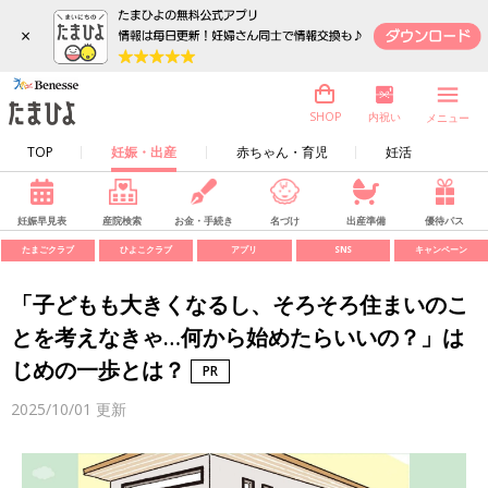
×
内祝い
SHOP
メニュー
TOP
妊娠・出産
赤ちゃん・育児
妊活
妊娠早見表
産院検索
お金・手続き
名づけ
出産準備
優待パス
たまごクラブ
ひよこクラブ
アプリ
SNS
キャンペーン
「子どもも大きくなるし、そろそろ住まいのこ
とを考えなきゃ…何から始めたらいいの？」は
じめの一歩とは？
2025/10/01
更新