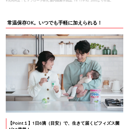
※光岡利足：ヒトフローラ研究.腸内細菌学雑誌. 19. 179-92. 2005より作成。
常温保存OK。いつでも手軽に加えられる！
【Point１】1日6滴（目安）で、生きて届くビフィズス菌