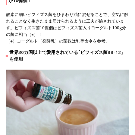
が10億個！
酸素に弱いビフィズス菌をひまわり油に混ぜることで、空気に触
れることなく生きたまま届けられるように工夫が施されていま
す。ビフィズス菌10億個はビフィズス菌入りヨーグルト100g分
の菌に相当（※）！
（※）ヨーグルト（発酵乳）の菌数は乳等命令を参考。
世界30カ国以上で愛用されている｢ビフィズス菌BB-12」
を使用