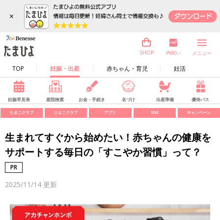
×
内祝い
SHOP
メニュー
TOP
妊娠・出産
赤ちゃん・育児
妊活
妊娠早見表
産院検索
お金・手続き
名づけ
出産準備
優待パス
たまごクラブ
ひよこクラブ
アプリ
SNS
キャンペーン
生まれてすぐから始めたい！赤ちゃんの健康を
サポートする毎日の「すこやか習慣」って？
2025/11/14
更新