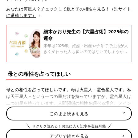
あなたは何星人？チェックして親と子の相性を見る！（別サイト
に遷移します）
細木かおり先生の【六星占術】2025年の
運命
来年は2025年。妊娠・出産や子育てで生活が大
きく変わった人も多いのではないでしょうか。
今回、六星占術で有名な細木かおり先生に、あ
なたの来年がどんな年になるか運命星ごとに教
えてもらいました。
母との相性を占ってほしい
母との相性を占ってほしいです。母は火星人－霊合星人です。私
は天王星人－という一つの星だけを持っていますが、霊合星人は
二つの星を持っています。人間関係の相性を調べる場合、メイン
となる星か、もう一つの星か、どちらの星を重視して人との相性
このまま続きを見る
を調べたらよいのでしょうか。家族以外の人間関係の場合におい
ても教えていただきたいです。
サクサク読める！お気に入り記事を登録可能
（ゆずり葉：女性）
アプリで続きを見る