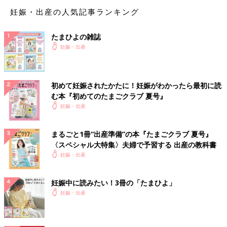
では誰よりも娘であるあなたのことを大切に思っているはずで
妊娠・出産の人気記事ランキング
す。
あなたは来年いっぱいまで“大殺界”に入っていますから、感情の
コントロールが難しく、お母様とのちょっとした言葉に傷つき、
たまひよの雑誌
思い詰めてしまうこともあるかもしれませんが、あまり神経質に
妊娠・出産
考えすぎないこと。
この先もぜひ六星占術をご活用いただきながら、自分を知り、相
初めて妊娠されたかたに！妊娠がわかったら最初に読
手を知り、よりよい親子関係を築く努力をしていってほしいと思
む本『初めてのたまごクラブ 夏号』
います。
妊娠・出産
なお、相性の見方は家族以外も同じです。ぜひ周りの方との相性
も調べてみてくださいね。
まるごと1冊“出産準備”の本『たまごクラブ 夏号』
〈スペシャル大特集〉夫婦で予習する 出産の教科書
細木かおり先生への相談を募集します！
妊娠・出産
ご自身のこと、子育てのこと、パートナーとのこと、ママ友との
妊娠中に読みたい！3冊の「たまひよ」
こと、仕事のことなど、たまひよ読者皆さんの様々な悩みに対し
妊娠・出産
て、【六星占術】をもとに細木かおり先生からアドバイスをいた
だけます。いただいた相談内容から先生が選んだお悩みにアドバ
イスをいただき、たまひよの記事として公開される予定です。