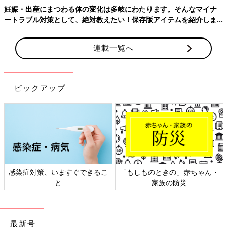
■六星占術実践スクール：
妊娠・出産にまつわる体の変化は多岐にわたります。そんなマイナ
https://www.6sei.net/school/introduction/
ートラブル対策として、絶対教えたい！保存版アイテムを紹介しま
2025年の運命と相性
す。
連載一覧へ
前の話
次の話
「子どもにも大殺界
一覧
「大掃除は大殺界の中
の影響はある？」細
で少しずつ？まとめ
木かおりさんの人生
て？」細木かおりさん
ピックアップ
相談177回
の人生相談179回
感染症対策、いますぐできるこ
「もしものときの」赤ちゃん・
と
家族の防災
最新号