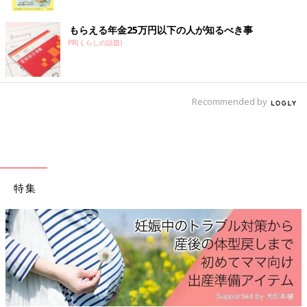
ク
誌連載も抱え、著書に毎年出版する『六星占術による あなたの
運命』など多数。YouTube「細木かおりチャンネル」
もらえる年金25万円以下の人が知るべき事
（
https://www.youtube.com/@kaori_channel
）では六星占術に
PR(くらしの話題)
関する知識や活用方法などを配信し、その収益全額をスマイルプ
ロジェクトに寄付している。
■個人鑑定のお申込み方法などは、公式ホームページ：
Recommended by
https://officehosoki.com
■毎日の運気、各種お知らせは、公式LINEアカウント六星占術公
式 @hosokikaori
https://lin.ee/ztZp2wv
■日々の活動はインスタグラム（kaori_hosoki_official）にて配信
特集
中
https://www.instagram.com/kaori_hosoki_official/
■六星占術の活用方法などをYouTube「細木かおりチャンネル」
にて配信中：
https://www.youtube.com/channel/UCrqbTAs-
OqW0ywKdQDAnQOg
■六星占術占いサイト 細木数子 細木かおり：
https://www.6sei.net/