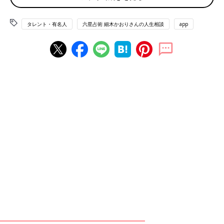
相談者 天王星人－
母 火星人（−）霊合星人
タレント・有名人
六星占術 細木かおりさんの人生相談
app
自分を知り、相手を知り、よりよい親子関係を築く
努力をしていって
お母様が霊合星人なのですね。
メインとサブ、2つの星を持つ霊合星人は、わかりづらいところ
があるかもしれませんが、基本的にはメインの星で相性を見てい
ただく形で問題ありません。
コミュニケーション上手な天王星人に対し、火星人は言葉で自分
の気持ちを伝えるのが苦手で、つい言葉足らずになりがちな傾向
にあります。よって、時として、お母様の口調がきつく感じられ
たり、何を考えているかわからない…と感じたりしてしまうこと
もあるかもしれません。
しかし、火星人は本来、とても子煩悩な星でもあります。心の内