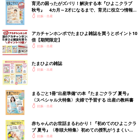
育児の困ったがズバリ！解決する本『ひよこクラブ
秋号』 4カ月～2才になるまで、育児に役立つ情報が
いっぱい！
妊娠・出産
アカチャンホンポでたまひよ雑誌を買うとポイント10
倍【期間限定】
妊娠・出産
細木かおり（ほそきかおり）
たまひよの雑誌
1978年12月11日生まれ。一男二女の母であり、三人の孫を持
妊娠・出産
つ。母・細木数子のマネージャー兼アシスタントを経て、六星占
術の継承者に。
六星占術と自身の人生経験を活かし、経営相談から恋愛、家族の
まるごと1冊“出産準備”の本『たまごクラブ 夏号』
人間関係の相談まで幅広く人生に寄り添うアドバイスを提供して
〈スペシャル大特集〉夫婦で予習する 出産の教科書
いる。対面にて直接相談者の話を聞く個人鑑定に加え、延べ
妊娠・出産
1500万人が利用する六星占術公式占いサイト
（
https://www.6sei.net/
）を監修。
「衣食住」が人生の基本との考えから、アパレルブランド、無農
赤ちゃんのお世話まるわかり！『初めてのひよこクラ
薬野菜サブスクや「子どもたちが笑顔になる社会の実現」を目指
ブ 夏号』〈巻頭大特集〉初めての授乳がうまくい
す【スマイルプロジェクト】を始動するなど多方面で活動中。雑
く！ おっぱい・ミルクの基本と夏のトラブル 解決テ
妊娠・出産