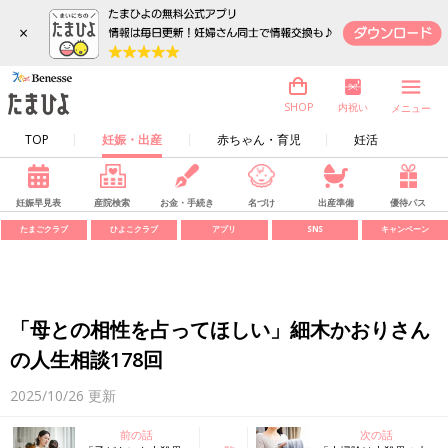
×
内祝い
SHOP
メニュー
TOP
妊娠・出産
赤ちゃん・育児
妊活
妊娠早見表
産院検索
お金・手続き
名づけ
出産準備
優待パス
たまごクラブ
ひよこクラブ
アプリ
SNS
キャンペーン
「母との相性を占ってほしい」細木かおりさん
の人生相談178回
2025/10/26
更新
前の話
次の話