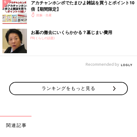
※すべてのお悩みにお答えすることはできませんのでご了承くだ
アカチャンホンポでたまひよ雑誌を買うとポイント10
さい。
倍【期間限定】
※個人が特定できるような内容は入力しないでください。
妊娠・出産
悩みを相談する
お墓の撤去にいくらかかる？墓じまい費用
PR(くらしの話題)
「息子と相性の悪い位置の私。どうした
らいい？」細木かおりさんの人生相談
167回
さまざまな世代の方に六星占術を人生にどう活
かしていくか伝えている細木かおりさん。読者
Recommended by
から寄せられた、いろいろな悩みにお答えいた
だきます。今回の相談内容は、パンさんからの
「息子と相性の悪い位置の私。どうしたらい
細木かおり先生
い？」というものです。
ランキングをもっと見る
関連記事