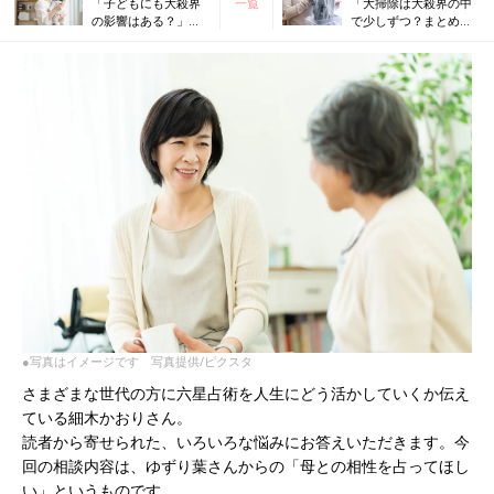
「子どもにも大殺界
一覧
「大掃除は大殺界の中
の影響はある？」細
で少しずつ？まとめ
木かおりさんの人生
て？」細木かおりさん
相談177回
の人生相談179回
●写真はイメージです 写真提供/ピクスタ
さまざまな世代の方に六星占術を人生にどう活かしていくか伝え
ている細木かおりさん。
読者から寄せられた、いろいろな悩みにお答えいただきます。今
回の相談内容は、ゆずり葉さんからの「母との相性を占ってほし
い」というものです。