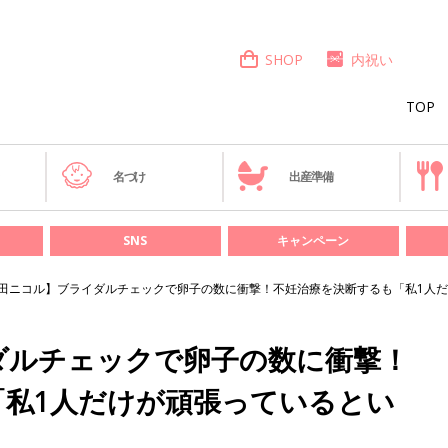
SHOP
内祝い
TOP
き
名づけ
出産準備
SNS
キャンペーン
田ニコル】ブライダルチェックで卵子の数に衝撃！不妊治療を決断するも「私1人
ダルチェックで卵子の数に衝撃！
「私1人だけが頑張っているとい