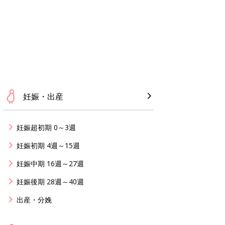
妊娠・出産
妊娠超初期 0～3週
妊娠初期 4週～15週
妊娠中期 16週～27週
妊娠後期 28週～40週
出産・分娩