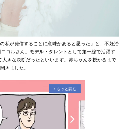
0代の私が発信することに意味があると思った」と、不妊治
田ニコルさん。モデル・タレントとして第一線で活躍す
て大きな決断だったといいます。赤ちゃんを授かるまで
を聞きました。
もっと読む
arrow_forward_ios