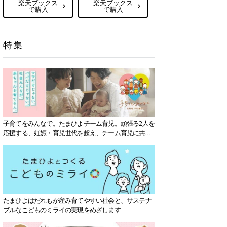
楽天ブックス
楽天ブックス
で購入
で購入
特集
子育てをみんなで。たまひよチーム育児。頑張る2人を
応援する、妊娠・育児世代を超え、チーム育児に共感
する社会を目指していきます。
たまひよはだれもが産み育てやすい社会と、サステナ
ブルなこどものミライの実現をめざします