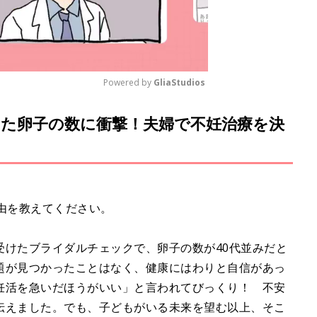
Powered by 
GliaStudios
た卵子の数に衝撃！夫婦で不妊治療を決
M
u
t
e
由を教えてください。
受けたブライダルチェックで、卵子の数が40代並みだと
題が見つかったことはなく、健康にはわりと自信があっ
妊活を急いだほうがいい」と言われてびっくり！ 不安
伝えました。でも、子どもがいる未来を望む以上、そこ