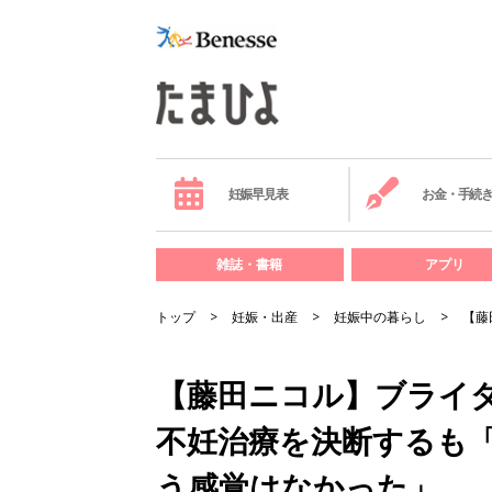
妊娠早見表
お金・手続
雑誌・書籍
アプリ
トップ
妊娠・出産
妊娠中の暮らし
【藤
【藤田ニコル】ブライ
不妊治療を決断するも
う感覚はなかった」