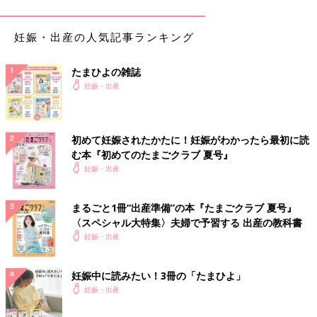
妊娠・出産の人気記事ランキング
たまひよの雑誌
妊娠・出産
このチェックツールでは、妊娠中に口にする食材・食品・飲料の
気になりごとへの解説に加え、
妊娠初期
・妊娠中期・妊娠後期の
時期別にチェックができます。
初めて妊娠されたかたに！妊娠がわかったら最初に読
む本『初めてのたまごクラブ 夏号』
チェックツールで他の食べ物・飲み物を調べる
妊娠・出産
まるごと1冊“出産準備”の本『たまごクラブ 夏号』
「まいにちのたまひよ」アプリをダウンロード
すると、食べ物・
〈スペシャル大特集〉夫婦で予習する 出産の教科書
飲み物のOK・NGが気になったときにいつでも確認できます！
妊娠・出産
妊娠中に読みたい！3冊の「たまひよ」
妊娠・出産