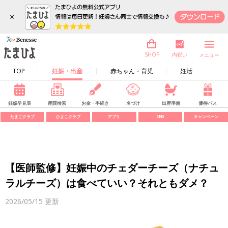
×
内祝い
SHOP
メニュー
TOP
妊娠・出産
赤ちゃん・育児
妊活
妊娠早見表
産院検索
お金・手続き
名づけ
出産準備
優待パス
たまごクラブ
ひよこクラブ
アプリ
SNS
キャンペーン
【医師監修】妊娠中のチェダーチーズ（ナチュ
ラルチーズ）は食べていい？それともダメ？
2026/05/15
更新