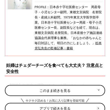
PROFILE：日本赤十字社医療センター 周産母
子・小児センター顧問、東都文京病院 名誉院
長・産婦人科顧問。1973年東京大学医学部卒
業。日本赤十字社医療センター周産・母子小児
医療センター長、副院長などを経て、現在は、
東都文京病院 名誉院長。日本産後ケア施設連絡
協議会代表理事を兼務。「おなかの赤ちゃんと
毎日対話して、明日の力にしましょう。」
杉本
充弘先生の監修記事・書籍
妊婦はチェダーチーズを食べても大丈夫？ 注意点と
安全性
【回答】妊娠中の摂取はなるべく避けましょう
このまま続きを見る
妊娠初期
妊娠中期
妊娠後期
サクサク読める！お気に入り記事を登録可能
×
×
×
アプリで続きを見る