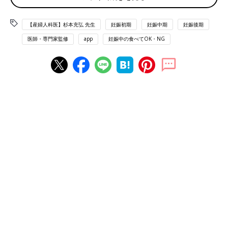
チェダーチーズはナチュラルチーズに分類されるものです。ナチ
ュラルチーズは、製造工程で加熱処理がされていないものが多い
【産婦人科医】杉本充弘 先生
妊娠初期
妊娠中期
妊娠後期
ため、リステリア菌感染のリスクがあります。感染すると、妊婦
医師・専門家監修
app
妊娠中の食べてOK・NG
さんは食中毒を起こす恐れがあり、流産、
早産
、死産などを引き
起こす恐れがあります。妊娠中の摂取はなるべく避け、加熱処理
されたプロセスチーズを選んだほうがいいでしょう。
また、確認方法としては、パッケージ裏などに記載のある「種類
別」をチェックしましょう。種類別には「ナチュラルチーズ」も
しくは「プロセスチーズ」と記載されています。
監修／杉本充弘先生 取材・文／たまひよONLINE編集部