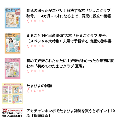
育児の困ったがズバリ！解決する本『ひよこクラブ
秋号』 4カ月～2才になるまで、育児に役立つ情報が
いっぱい！
妊娠・出産
まるごと1冊“出産準備”の本『たまごクラブ 夏号』
〈スペシャル大特集〉夫婦で予習する 出産の教科書
妊娠・出産
初めて妊娠されたかたに！妊娠がわかったら最初に読
む本『初めてのたまごクラブ 夏号』
妊娠・出産
たまひよの雑誌
妊娠・出産
妊娠超初期から産後1カ月までの気がかりをしっかりサポート！
妊娠月数ごとにママの体の変化と「今すること」を徹底紹介する
アカチャンホンポでたまひよ雑誌を買うとポイント10
1冊です。
倍【期間限定】