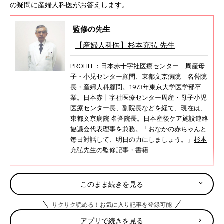
の疑問に
産婦人科
医がお答えします。
監修の先生
【産婦人科医】杉本充弘 先生
PROFILE：日本赤十字社医療センター 周産母
子・小児センター顧問、東都文京病院 名誉院
長・産婦人科顧問。1973年東京大学医学部卒
業。日本赤十字社医療センター周産・母子小児
医療センター長、副院長などを経て、現在は、
東都文京病院 名誉院長。日本産後ケア施設連絡
協議会代表理事を兼務。「おなかの赤ちゃんと
毎日対話して、明日の力にしましょう。」
杉本
充弘先生の監修記事・書籍
妊婦はパルミジャーノ・レッジャーノを食べても大
このまま続きを見る
丈夫？ 注意点と安全性
サクサク読める！お気に入り記事を登録可能
アプリで続きを見る