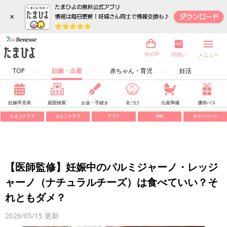
×
内祝い
SHOP
メニュー
TOP
妊娠・出産
赤ちゃん・育児
妊活
妊娠早見表
産院検索
お金・手続き
名づけ
出産準備
優待パス
たまごクラブ
ひよこクラブ
アプリ
SNS
キャンペーン
【医師監修】妊娠中のパルミジャーノ・レッジ
ャーノ（ナチュラルチーズ）は食べていい？そ
れともダメ？
2026/05/15
更新