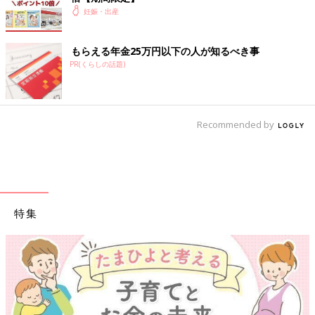
妊娠・出産
もらえる年金25万円以下の人が知るべき事
妊娠超初期から産後1カ月までの気がかりをしっかりサポート！
PR(くらしの話題)
妊娠月数ごとにママの体の変化と「今すること」を徹底紹介する
1冊です。
Amazonで見る
Recommended by
Amazonで見る（mini版）
楽天ブックスで見る
楽天ブックスで見る（mini版）
特集