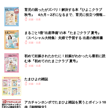
ダウンロード（無料）
育児の困ったがズバリ！解決する本『ひよこクラブ
秋号』 4カ月～2才になるまで、育児に役立つ情報が
「まいにちのたまひよ」のトークルームを見る
いっぱい！
妊娠・出産
まるごと1冊“出産準備”の本『たまごクラブ 夏号』
〈スペシャル大特集〉夫婦で予習する 出産の教科書
妊娠・出産
初めて妊娠されたかたに！妊娠がわかったら最初に読
む本『初めてのたまごクラブ 夏号』
妊娠・出産
たまひよの雑誌
妊娠・出産
アカチャンホンポでたまひよ雑誌を買うとポイント10
倍【期間限定】