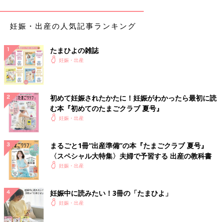
妊娠・出産の人気記事ランキング
たまひよの雑誌
妊娠・出産
初めて妊娠されたかたに！妊娠がわかったら最初に読
む本『初めてのたまごクラブ 夏号』
妊娠・出産
このチェックツールでは、妊娠中に口にする食材・食品・飲料の
まるごと1冊“出産準備”の本『たまごクラブ 夏号』
気になりごとへの解説に加え、
妊娠初期
・妊娠中期・妊娠後期の
〈スペシャル大特集〉夫婦で予習する 出産の教科書
時期別にチェックができます。
妊娠・出産
チェックツールで他の食べ物・飲み物を調べる
妊娠中に読みたい！3冊の「たまひよ」
妊娠・出産
「まいにちのたまひよ」アプリをダウンロード
すると、食べ物・