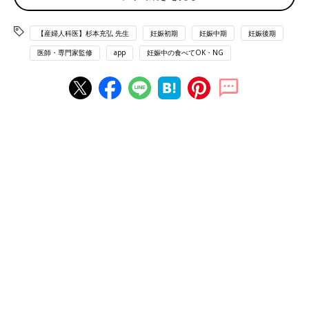
【回答】妊娠中の摂取はなるべく避けましょう
【産婦人科医】杉本充弘 先生
妊娠初期
妊娠中期
妊娠後期
妊娠初期
妊娠中期
妊娠後期
医師・専門家監修
app
妊娠中の食べてOK・NG
×
×
×
パルミジャーノ・レッジャーノはナチュラルチーズに分類される
ものです。
ナチュラルチーズは、製造工程で加熱処理がされていないものが
多いため、リステリア菌感染のリスクがあります。感染すると、
妊婦さんは食中毒を起こす恐れがあり、流産、
早産
、死産などを
引き起こす恐れがあります。妊娠中の摂取はなるべく避け、加熱
処理されたプロセスチーズを選んだほうがいいでしょう。
また、確認方法としては、パッケージ裏などに記載のある「種類
別」をチェックしましょう。種類別には「ナチュラルチーズ」も
しくは「プロセスチーズ」と記載されています。
監修／杉本充弘先生 取材・文／たまひよONLINE編集部