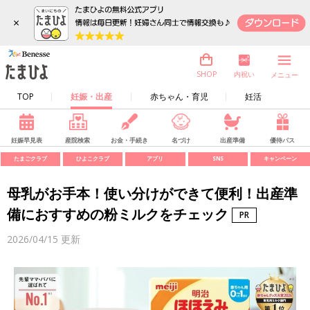
×
内祝い
SHOP
メニュー
TOP
妊娠・出産
赤ちゃん・育児
妊活
妊娠早見表
産院検索
お金・手続き
名づけ
出産準備
優待パス
たまごクラブ
ひよこクラブ
アプリ
SNS
キャンペーン
母乳がお手本！使い分けができて便利！出産準
備におすすめの粉ミルクをチェック
2026/04/15
更新