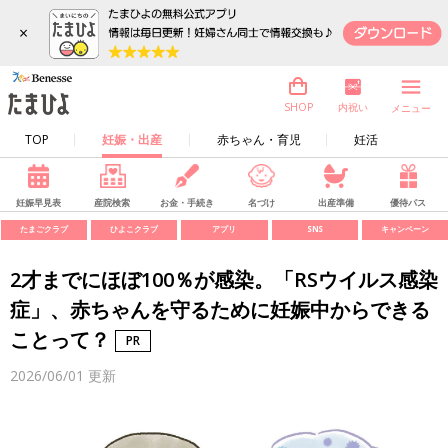
×
内祝い
SHOP
メニュー
TOP
妊娠・出産
赤ちゃん・育児
妊活
妊娠早見表
産院検索
お金・手続き
名づけ
出産準備
優待パス
たまごクラブ
ひよこクラブ
アプリ
SNS
キャンペーン
2才までにほぼ100％が感染。「RSウイルス感染
症」、赤ちゃんを守るために妊娠中からできる
ことって？
2026/06/01
更新