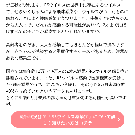
邪症状が現れます。RSウイルスは世界中に存在するウイルス
で、せきやくしゃみによる飛沫感染や、ウイルスがついたものに
触れることによる接触感染でうつります
※1
。生後すぐの赤ちゃん
から大人まで、だれもが感染する可能性があり
※2
、2才までにほ
ぼすべての子どもが感染するといわれています
※3
。
高齢者をのぞき、大人が感染してもほとんどが軽症で済みます
が、赤ちゃんが感染すると重症化するケースがあるため、注意が
必要な感染症です。
国内では毎年約12万〜14万人の2才未満児がRSウイルス感染症と
診断されています。また、RSウイルス感染で医療機関を受診し
た2歳未満児のうち、約25％が入院し、そのうち6カ月未満が約
40%を占めていたというデータもあります
※4
。
とくに生後6カ月未満の赤ちゃんは重症化する可能性が高いです
※4
。
流行状況は？「RSウイルス感染症」について詳
しく知りたい方はコチラ