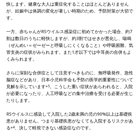
快します。健康な大人は重症化することはほとんどありません
が、妊娠中は体調の変化が著しい時期のため、予防対策が大切で
す。
一方、赤ちゃんがRSウイルス感染症に初めてかかった場合、約7
割は数日のうちに軽快しますが、約3割ではせきが悪化し、喘鳴
（ぜんめい＝ゼーゼーと呼吸しにくくなること）や呼吸困難、気
管支炎の症状がみられます。また1才以下では中耳炎の合併もよ
くみられます。
さらに深刻な合併症として注意すべきものに、無呼吸発作、急性
脳症などがあり、日本小児科学会も予防の医学的重要性について
見解を示しています
※5
。こうした重い症状があらわれると、入院
が必要になったり、人工呼吸などの集中治療を受ける必要が生じ
たりします。
RSウイルスに感染して入院した2歳未満の児の90%以上は基礎疾
患がありません。つまり基礎疾患がなくても入院するリスクがあ
る
※4
、決して軽視できない感染症なのです。