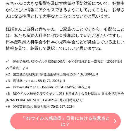
赤ちゃんに大きな影響を及ぼす病気や予防対策について、妊娠中
から正しい情報にアクセスできるようにしておくことは、お母さ
んになる準備として大事なところではないかと思います。
妊婦さんご自身と赤ちゃん、ご家族のことですから、心配なこと
は、私たち産婦人科医にぜひ直接相談していただきたいですし、
日本産科婦人科学会や日本小児科学会などが発信している正しい
情報を見て、納得して選択してほしいと思いますね。
※1
厚生労働省: RSウイルス感染症Q&A
（令和6年5月31日一部改訂（2026年3月
27日時点）より
※2 国立感染症研究所: 病原微生物検出情報35(6): 137, 2014より
※3 堤裕幸: ウイルス 55(1): 77, 2005より
※4 Kobayashi Y et al.: Pediatr Int 64: e14957, 2022より
※5
RSウイルス母子免疫ワクチンに関する考え方
｜公益社団法人 日本小児科学会
JAPAN PEDIATRIC SOCIETY(2026年3月27日時点)より
※6 関根英輝ほか: 新薬と臨牀 73(6): 557, 2024
「RSウイルス感染症」日常における注意点と
は？