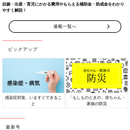
・助成金をわかり
連載一覧へ
ピックアップ
ものときの」赤ちゃん・
日本外来小児科学会リーフレッ
六星占術
家族の防災
ト検討会
最新号