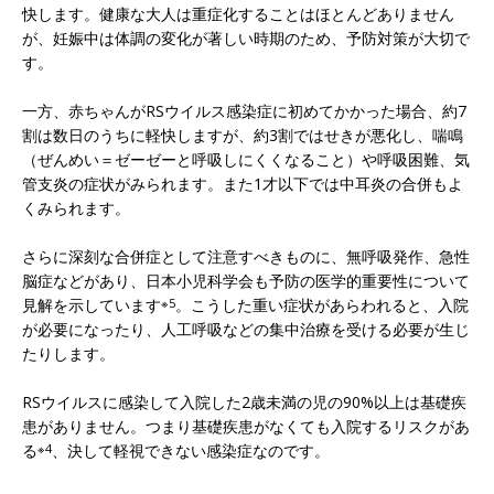
快します。健康な大人は重症化することはほとんどありません
が、妊娠中は体調の変化が著しい時期のため、予防対策が大切で
す。
一方、赤ちゃんがRSウイルス感染症に初めてかかった場合、約7
割は数日のうちに軽快しますが、約3割ではせきが悪化し、喘鳴
（ぜんめい＝ゼーゼーと呼吸しにくくなること）や呼吸困難、気
管支炎の症状がみられます。また1才以下では中耳炎の合併もよ
くみられます。
さらに深刻な合併症として注意すべきものに、無呼吸発作、急性
脳症などがあり、日本小児科学会も予防の医学的重要性について
見解を示しています
※5
。こうした重い症状があらわれると、入院
が必要になったり、人工呼吸などの集中治療を受ける必要が生じ
たりします。
RSウイルスに感染して入院した2歳未満の児の90%以上は基礎疾
患がありません。つまり基礎疾患がなくても入院するリスクがあ
る
※4
、決して軽視できない感染症なのです。