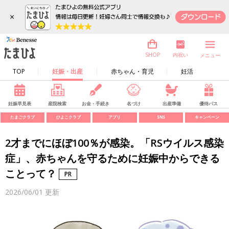
×
内祝い
SHOP
メニュー
TOP
妊娠・出産
赤ちゃん・育児
妊活
妊娠早見表
産院検索
お金・手続き
名づけ
出産準備
優待パス
たまごクラブ
ひよこクラブ
アプリ
SNS
キャンペーン
2才までにほぼ100％が感染。「RSウイルス感染
症」、赤ちゃんを守るために妊娠中からできる
ことって？
2026/06/01
更新