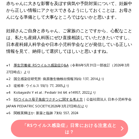
赤ちゃんに大きな影響を及ぼす病気や予防対策について、妊娠中
から正しい情報にアクセスできるようにしておくことは、お母さ
んになる準備として大事なところではないかと思います。
妊婦さんご自身と赤ちゃん、ご家族のことですから、心配なこと
は、私たち産婦人科医にぜひ直接相談していただきたいですし、
日本産科婦人科学会や日本小児科学会などが発信している正しい
情報を見て、納得して選択してほしいと思いますね。
※1
厚生労働省: RSウイルス感染症Q&A
（令和6年5月31日一部改訂（2026年3月
27日時点）より
※2 国立感染症研究所: 病原微生物検出情報35(6): 137, 2014より
※3 堤裕幸: ウイルス 55(1): 77, 2005より
※4 Kobayashi Y et al.: Pediatr Int 64: e14957, 2022より
※5
RSウイルス母子免疫ワクチンに関する考え方
｜公益社団法人 日本小児科学会
JAPAN PEDIATRIC SOCIETY(2026年3月27日時点)より
※6 関根英輝ほか: 新薬と臨牀 73(6): 557, 2024
「RSウイルス感染症」日常における注意点と
は？