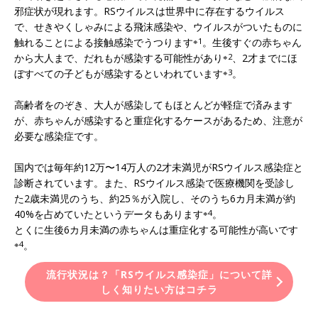
邪症状が現れます。RSウイルスは世界中に存在するウイルス
で、せきやくしゃみによる飛沫感染や、ウイルスがついたものに
触れることによる接触感染でうつります
※1
。生後すぐの赤ちゃん
から大人まで、だれもが感染する可能性があり
※2
、2才までにほ
ぼすべての子どもが感染するといわれています
※3
。
高齢者をのぞき、大人が感染してもほとんどが軽症で済みます
が、赤ちゃんが感染すると重症化するケースがあるため、注意が
必要な感染症です。
国内では毎年約12万〜14万人の2才未満児がRSウイルス感染症と
診断されています。また、RSウイルス感染で医療機関を受診し
た2歳未満児のうち、約25％が入院し、そのうち6カ月未満が約
40%を占めていたというデータもあります
※4
。
とくに生後6カ月未満の赤ちゃんは重症化する可能性が高いです
※4
。
流行状況は？「RSウイルス感染症」について詳
しく知りたい方はコチラ