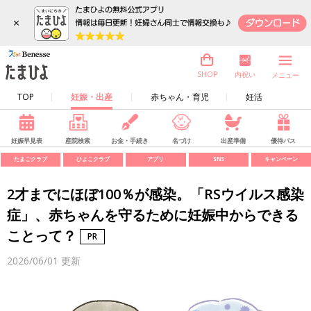
×
内祝い
SHOP
メニュー
TOP
妊娠・出産
赤ちゃん・育児
妊活
妊娠早見表
産院検索
お金・手続き
名づけ
出産準備
優待パス
たまごクラブ
ひよこクラブ
アプリ
SNS
キャンペーン
2才までにほぼ100％が感染。「RSウイルス感染
症」、赤ちゃんを守るために妊娠中からできる
ことって？
2026/06/01
更新