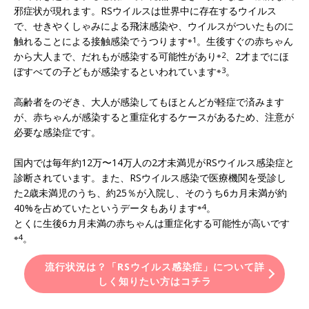
邪症状が現れます。RSウイルスは世界中に存在するウイルス
で、せきやくしゃみによる飛沫感染や、ウイルスがついたものに
触れることによる接触感染でうつります
※1
。生後すぐの赤ちゃん
から大人まで、だれもが感染する可能性があり
※2
、2才までにほ
ぼすべての子どもが感染するといわれています
※3
。
高齢者をのぞき、大人が感染してもほとんどが軽症で済みます
が、赤ちゃんが感染すると重症化するケースがあるため、注意が
必要な感染症です。
国内では毎年約12万〜14万人の2才未満児がRSウイルス感染症と
診断されています。また、RSウイルス感染で医療機関を受診し
た2歳未満児のうち、約25％が入院し、そのうち6カ月未満が約
40%を占めていたというデータもあります
※4
。
とくに生後6カ月未満の赤ちゃんは重症化する可能性が高いです
※4
。
流行状況は？「RSウイルス感染症」について詳
しく知りたい方はコチラ