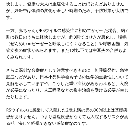
快します。健康な大人は重症化することはほとんどありません
が、妊娠中は体調の変化が著しい時期のため、予防対策が大切で
す。
一方、赤ちゃんがRSウイルス感染症に初めてかかった場合、約7
割は数日のうちに軽快しますが、約3割ではせきが悪化し、喘鳴
（ぜんめい＝ゼーゼーと呼吸しにくくなること）や呼吸困難、気
管支炎の症状がみられます。また1才以下では中耳炎の合併もよ
くみられます。
さらに深刻な合併症として注意すべきものに、無呼吸発作、急性
脳症などがあり、日本小児科学会も予防の医学的重要性について
見解を示しています
※5
。こうした重い症状があらわれると、入院
が必要になったり、人工呼吸などの集中治療を受ける必要が生じ
たりします。
RSウイルスに感染して入院した2歳未満の児の90%以上は基礎疾
患がありません。つまり基礎疾患がなくても入院するリスクがあ
る
※4
、決して軽視できない感染症なのです。