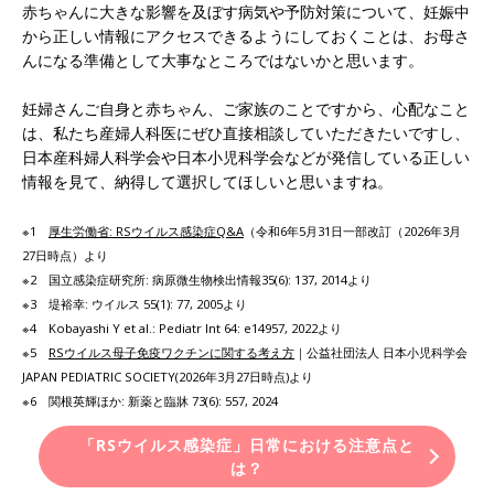
赤ちゃんに大きな影響を及ぼす病気や予防対策について、妊娠中
から正しい情報にアクセスできるようにしておくことは、お母さ
んになる準備として大事なところではないかと思います。
妊婦さんご自身と赤ちゃん、ご家族のことですから、心配なこと
は、私たち産婦人科医にぜひ直接相談していただきたいですし、
日本産科婦人科学会や日本小児科学会などが発信している正しい
情報を見て、納得して選択してほしいと思いますね。
※1
厚生労働省: RSウイルス感染症Q&A
（令和6年5月31日一部改訂（2026年3月
27日時点）より
※2 国立感染症研究所: 病原微生物検出情報35(6): 137, 2014より
※3 堤裕幸: ウイルス 55(1): 77, 2005より
※4 Kobayashi Y et al.: Pediatr Int 64: e14957, 2022より
※5
RSウイルス母子免疫ワクチンに関する考え方
｜公益社団法人 日本小児科学会
JAPAN PEDIATRIC SOCIETY(2026年3月27日時点)より
※6 関根英輝ほか: 新薬と臨牀 73(6): 557, 2024
「RSウイルス感染症」日常における注意点と
は？