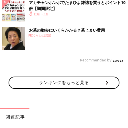
※この記事には、たまひよ読者の名づけ過去例として、”当て
アカチャンホンポでたまひよ雑誌を買うとポイント10
字”を使用した名前も取り扱っています。
倍【期間限定】
妊娠・出産
たまひよの名前事典
お墓の撤去にいくらかかる？墓じまい費用
PR(くらしの話題)
Recommended by
ランキングをもっと見る
名づけの基礎知識はもちろん、「音」「画数」「漢字」「イメー
関連記事
ジ」など、重視したいポイントごとに詳しく解説。さらに、豊富