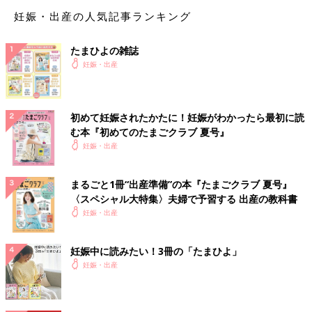
たまひよのアプリ「まいにちのたまひよ」から、「名づけ博士」
妊娠・出産の人気記事ランキング
の<ログインID & アクセスキー> 応募者全員無料プレゼント！
たまひよの雑誌
【八】を使った赤ちゃんの名前例
妊娠・出産
【八】を使った女の子の名前例
初めて妊娠されたかたに！妊娠がわかったら最初に読
む本『初めてのたまごクラブ 夏号』
八重（やえ）
妊娠・出産
【八】を使った男の子の名前例
まるごと1冊“出産準備”の本『たまごクラブ 夏号』
〈スペシャル大特集〉夫婦で予習する 出産の教科書
八尋（やひろ）
妊娠・出産
八紘（やひろ）
八雲（やくも）
妊娠中に読みたい！3冊の「たまひよ」
※2025年に施行された改正戸籍法により、漢字本来の読みにはな
妊娠・出産
い”当て字”を使用する場合、自治体によっては受理されないこと
もあります。
出生届
を提出する際、上記に留意して名前を考えましょう。