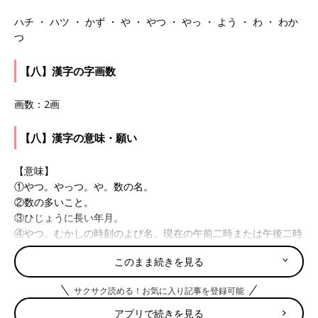
ハチ ・ ハツ ・ かず ・ や ・ やつ ・ やっ ・ よう ・ わ ・ わか
つ
【八】漢字の字画数
画数：2画
【八】漢字の意味・願い
【意味】
①やつ。やっつ。や。数の名。
②数の多いこと。
③ひじょうに長い年月。
④やつ。むかしの時刻のよび名。現在の午前二時または午後二時
ごろ。
このまま続きを見る
【願い】
サクサク読める！お気に入り記事を登録可能
末広がりで縁起のよい字とされることから、素晴らしい未来が広
がるようにと願って人と人との結びつきを広げていける人にとい
アプリで続きを見る