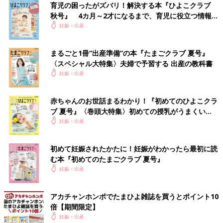
な名前の実例も掲載し、名づけに必要な情報をこの一冊に凝縮し
育児の困ったがズバリ！解決する本『ひよこクラブ
た最新版です。
秋号』 4カ月～2才になるまで、育児に役立つ情報が
いっぱい！
妊娠・出産
さらに、大好評の1年間使い放題の「web鑑定サービス」のログ
インID付き。
まるごと1冊“出産準備”の本『たまごクラブ 夏号』
あなたの姓に合う運勢のよい名前を、1年間何度でも検索でき、
〈スペシャル大特集〉夫婦で予習する 出産の教科書
名前の鑑定も可能です。
妊娠・出産
※web鑑定サービスは、パソコン・スマートフォン・タブレット
からご利用いただけます。
赤ちゃんのお世話まるわかり！『初めてのひよこクラ
Amazonで購入する（送料無料）
ブ 夏号』〈巻頭大特集〉初めての授乳がうまくい
く！ おっぱい・ミルクの基本と夏のトラブル 解決テ
妊娠・出産
楽天市場で購入する（送料無料）
ク
初めて妊娠されたかたに！妊娠がわかったら最初に読
関連：赤ちゃんの名前ランキング
む本『初めてのたまごクラブ 夏号』
妊娠・出産
関連：男の子の赤ちゃんの名前ランキング100 [赤ちゃんの名づ
け・命名]
アカチャンホンポでたまひよ雑誌を買うとポイント10
関連：女の子の赤ちゃんの名前ランキング100 [赤ちゃんの名づ
倍【期間限定】
け・命名]
妊娠・出産