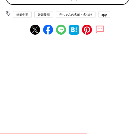
う祈りを込めて。
たまひよの「名づけ博士」
妊娠中期
妊娠後期
赤ちゃんの名前・名づけ
app