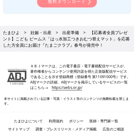
無料ダウンロード
たまひよ
妊娠・出産
出産準備
【応募者全員プレゼ
ント】こども ビームス「はっ水加工つきおむつ替えマット」を応募
した方全員にお届け『たまごクラブ』春号が発売中！
ＡＢＪマークは、この電子書店・電子書籍配信サービスが、
著作権者からコンテンツ使用許諾を得た正規版配信サービス
であることを示す登録商標（登録番号 第11091000号）です。
ABJマークの詳細、ABJマークを掲示しているサービスの一覧
はこちら→
https://aebs.or.jp/
本サイトに掲載されている記事・写真・イラスト等のコンテンツの無断転載を禁じま
す。
たまひよについて
利用規約
ポリシー
医師・専門家一覧
サイトマップ
調査・プレスリリース・メディア掲載
広告のご相談