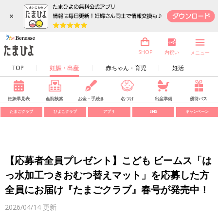
×
内祝い
SHOP
メニュー
TOP
妊娠・出産
赤ちゃん・育児
妊活
妊娠早見表
産院検索
お金・手続き
名づけ
出産準備
優待パス
たまごクラブ
ひよこクラブ
アプリ
SNS
キャンペーン
【応募者全員プレゼント】こども ビームス「は
っ水加工つきおむつ替えマット」を応募した方
全員にお届け『たまごクラブ』春号が発売中！
2026/04/14
更新