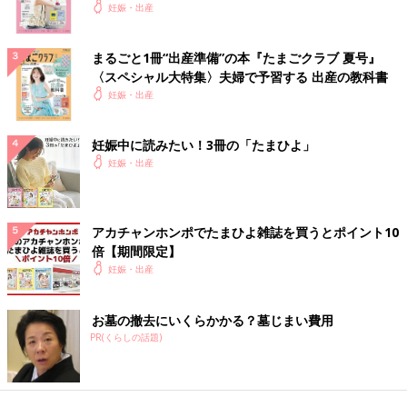
妊娠・出産
まるごと1冊“出産準備”の本『たまごクラブ 夏号』
〈スペシャル大特集〉夫婦で予習する 出産の教科書
妊娠・出産
妊娠中に読みたい！3冊の「たまひよ」
妊娠・出産
アカチャンホンポでたまひよ雑誌を買うとポイント10
倍【期間限定】
妊娠・出産
お墓の撤去にいくらかかる？墓じまい費用
PR(くらしの話題)