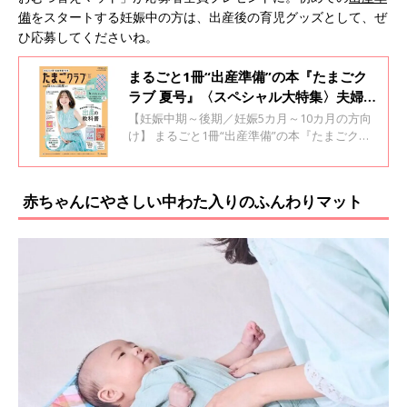
備
をスタートする妊娠中の方は、出産後の育児グッズとして、ぜ
ひ応募してくださいね。
まるごと1冊“出産準備”の本『たまごク
ラブ 夏号』〈スペシャル大特集〉夫婦で
予習する 出産の教科書
【妊娠中期～後期／妊娠5カ月～10カ月の方向
け】 まるごと1冊“出産準備”の本『たまごクラ
ブ』 2026年夏号の応募者全員プレゼントは、
チェック柄がおしゃれな「こどもビームス はっ
水加工つきおむつ替えマット」♪
赤ちゃんにやさしい中わた入りのふんわりマット