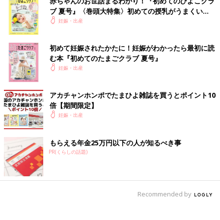
赤ちゃんのお世話まるわかり！『初めてのひよこクラ
ブ 夏号』〈巻頭大特集〉初めての授乳がうまくい
く！ おっぱい・ミルクの基本と夏のトラブル 解決テ
妊娠・出産
ク
初めて妊娠されたかたに！妊娠がわかったら最初に読
む本『初めてのたまごクラブ 夏号』
妊娠・出産
アカチャンホンポでたまひよ雑誌を買うとポイント10
倍【期間限定】
妊娠・出産
もらえる年金25万円以下の人が知るべき事
PR(くらしの話題)
Recommended by