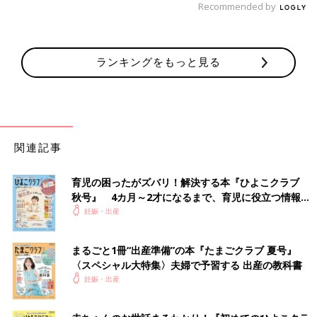
Recommended by
ランキングをもっと見る
関連記事
育児の困ったがズバリ！解決する本『ひよこクラブ
秋号』 4カ月～2才になるまで、育児に役立つ情報が
いっぱい！
妊娠・出産
まるごと1冊“出産準備”の本『たまごクラブ 夏号』
〈スペシャル大特集〉夫婦で予習する 出産の教科書
妊娠・出産