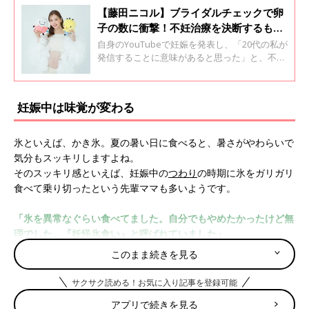
【藤田ニコル】ブライダルチェックで卵
子の数に衝撃！不妊治療を決断するも
「私1人だけが頑張っているという感覚
自身のYouTubeで妊娠を発表し、「20代の私が
はなかった」
発信することに意味があると思った」と、不妊
治療についても明かした“にこるん”こと藤田ニ
コルさん。モデル・タレントとして第一線で活
躍する中で治療を始めることは、自身にとって
妊娠中は味覚が変わる
大きな決断だったといいます。赤ちゃんを授か
るまでの日々について、妊娠7カ月のときに話
を聞きました。
氷といえば、かき氷。夏の暑い日に食べると、暑さがやわらいで
気分もスッキリしますよね。
そのスッキリ感といえば、妊娠中の
つわり
の時期に氷をガリガリ
食べて乗り切ったという先輩ママも多いようです。
「氷を異常なぐらい食べてました。自分でもやめたかったけど無
理でした。『妖怪氷食い』と呼ばれていました」
このまま続きを見る
「私も氷です！自分でも怖くなるくらい氷が食べたくて、食べた
くて。コンビニでロックアイスを買って激食いでした」
サクサク読める！お気に入り記事を登録可能
アプリで続きを見る