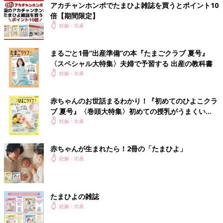
アカチャンホンポでたまひよ雑誌を買うとポイント10
倍【期間限定】
妊娠・出産
まるごと1冊“出産準備”の本『たまごクラブ 夏号』
〈スペシャル大特集〉夫婦で予習する 出産の教科書
妊娠・出産
赤ちゃんのお世話まるわかり！『初めてのひよこクラ
ブ 夏号』〈巻頭大特集〉初めての授乳がうまくい
く！ おっぱい・ミルクの基本と夏のトラブル 解決テ
妊娠・出産
ク
赤ちゃんが生まれたら！2冊の「たまひよ」
妊娠・出産
たまひよの雑誌
妊娠・出産