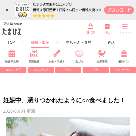
×
内祝い
SHOP
メニュー
TOP
妊娠・出産
赤ちゃん・育児
妊活
妊娠早見表
産院検索
お金・手続き
名づけ
出産準備
優待パス
たまごクラブ
ひよこクラブ
アプリ
SNS
キャンペーン
妊娠中、憑りつかれたように○○食べました！
2026/06/01
更新