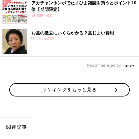
「スーパーの棚の納豆を全てコンプリートしたくらい、ありとあ
アカチャンホンポでたまひよ雑誌を買うとポイント10
らゆる納豆を食べまくりました」
倍【期間限定】
妊娠・出産
出産すると、憑き物が取れたように『なぜ、あんなにも執着した
のだろう？』と、食べたくなくなってしまうから不思議です。
お墓の撤去にいくらかかる？墓じまい費用
つわり中の妊婦さん、
体重管理
をしながら、つわりを乗り切れる
PR(くらしの話題)
一品が見つかるといいですね。
（文・井上裕紀子）
【編集部員が伝授】「抱っこひも」「ベ
Recommended by
ビーカー」購入前にチェックすべき点は
ココ
育児グッズは、妊娠がわかったころからリサー
チをはじめ、妊娠中期にはある程度絞り込み、
ランキングをもっと見る
出産2カ月前には準備を終えているのが理想
的。先輩ママ・パパがとくに迷ったグッズとし
て挙げるのは、高額で使う頻度も高い「抱っこ
■文中のコメントはすべて、『ウィメンズパーク』（2022年1月
ひも」と「ベビーカー」。商品によってさまざ
末まで）の投稿からの抜粋です。
まな特長がありますが、どこをチェックすべき
※この記事は「たまひよONLINE」で過去に公開されたもので
か、日々育児グッズに触れることが多い「たま
す。
ごクラブ」編集部員が伝授します。
関連記事
※記事の内容は記事執筆当時の情報であり、現在と異なる場合が
あります。