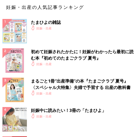
妊娠・出産の人気記事ランキング
「炭酸水です。炭酸のしゅわしゅわ感がムカムカを抑えてくれま
した。炭酸ジュースは砂糖とカロリーが気になってたので、ひた
たまひよの雑誌
すら炭酸水。箱買いです」
妊娠・出産
「冷麺だけは食べられました。つわりのピークが冬だったので、
冷麺がスーパーになくて専門店から取り寄せたり、そこらじゅう
を夫が探し回って買って来てくれていました」
初めて妊娠されたかたに！妊娠がわかったら最初に読
む本『初めてのたまごクラブ 夏号』
妊娠・出産
こってり甘い系にハマった人も。
「妊娠するまでは全く見向きもしなかったミスドのチョコリング
まるごと1冊“出産準備”の本『たまごクラブ 夏号』
ドーナッツ！ 近所にないので電車を乗り継ぎ、お店に並んであ
〈スペシャル大特集〉夫婦で予習する 出産の教科書
る物全て買い占めました」
妊娠・出産
逆に気持ちが悪くなりそうですが、こんなものも！
妊娠中に読みたい！3冊の「たまひよ」
妊娠・出産
「納豆です！ 1パックでは足らず食後にもう1パックおかわ
り！」