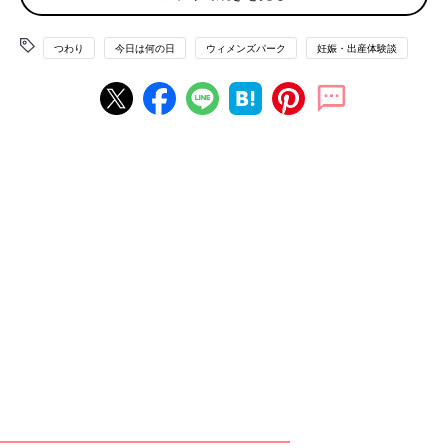
つわりときは、なぜか「これしか食べられない」「憑りつかれた
ように食べていた」というものがありますが、みなさんはどんな
ものに憑りつかれていましたか？
つわり
今日は何の日
ウィメンズパーク
妊娠・出産体験談
「マックのポテトです。 つわりの時期は、三食マックのポテトL
サイズ」
ファストフードのポテトに憑りつかれたママが驚くほど多し。
そして、次に多かったのは辛い系。
「私は、キムチ！ 夫に刺激物なんだしと、食べ過ぎを指摘され
てもやめられず…」
「夕飯を作る前にまずは、キムチを取り憑かれたように食べてい
ました」
「激辛の担々麺と、山椒たっぷりの麻婆豆腐。辛いものばかり食
べたくなって」
ほかには、トマトやメロンなどの野菜や果物、そうめん、炭酸水
といったサッパリ系は食べやすいようです。