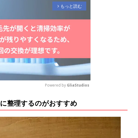
もっと読む
arrow_forward_ios
Powered by 
GliaStudios
ぐに整理するのがおすすめ
M
u
t
e