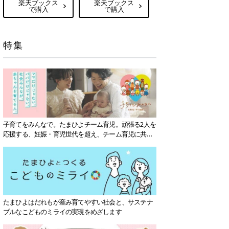
楽天ブックス
楽天ブックス
で購入
で購入
特集
子育てをみんなで。たまひよチーム育児。頑張る2人を
応援する、妊娠・育児世代を超え、チーム育児に共感
する社会を目指していきます。
たまひよはだれもが産み育てやすい社会と、サステナ
ブルなこどものミライの実現をめざします