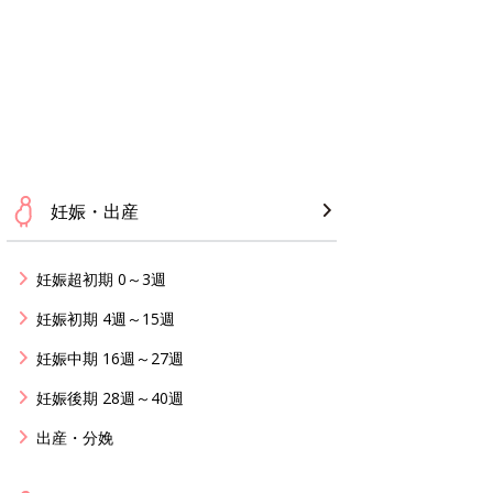
妊娠・出産
妊娠超初期 0～3週
妊娠初期 4週～15週
妊娠中期 16週～27週
妊娠後期 28週～40週
出産・分娩