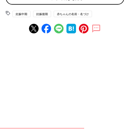
妊娠中期
妊娠後期
赤ちゃんの名前・名づけ
たまひよのアプリ「まいにちのたまひよ」から、「名づけ博士」
の<ログインID & アクセスキー> 応募者全員無料プレゼント！