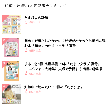
【柊】を使った赤ちゃんの名前例
妊娠・出産の人気記事ランキング
【柊】を使った女の子の名前例
たまひよの雑誌
妊娠・出産
柊花 （しゅうか）
柊華（しゅうか）
柊 （ひいらぎ）
初めて妊娠されたかたに！妊娠がわかったら最初に読
む本『初めてのたまごクラブ 夏号』
【柊】を使った男の子の名前例
妊娠・出産
柊 （しゅう）
まるごと1冊“出産準備”の本『たまごクラブ 夏号』
柊哉（しゅうや）
〈スペシャル大特集〉夫婦で予習する 出産の教科書
柊真 （しゅうま）
妊娠・出産
妊娠中に読みたい！3冊の「たまひよ」
妊娠・出産