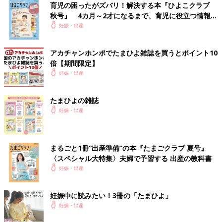
育児の困ったがズバリ！解決する本『ひよこクラブ
秋号』 4カ月～2才になるまで、育児に役立つ情報が
いっぱい！
妊娠・出産
アカチャンホンポでたまひよ雑誌を買うとポイント10
倍【期間限定】
妊娠・出産
たまひよの雑誌
妊娠・出産
まるごと1冊“出産準備”の本『たまごクラブ 夏号』
〈スペシャル大特集〉夫婦で予習する 出産の教科書
妊娠・出産
妊娠中に読みたい！3冊の「たまひよ」
妊娠・出産