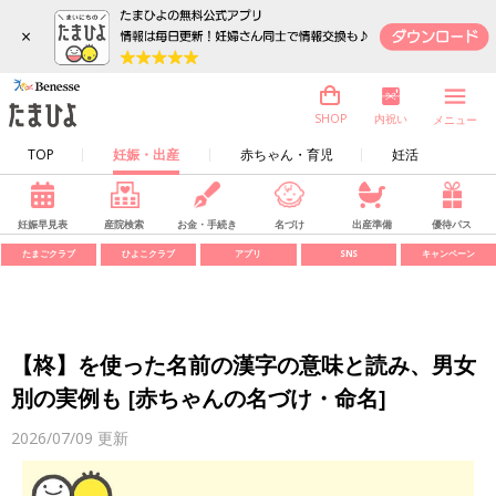
×
内祝い
SHOP
メニュー
TOP
妊娠・出産
赤ちゃん・育児
妊活
妊娠早見表
産院検索
お金・手続き
名づけ
出産準備
優待パス
たまごクラブ
ひよこクラブ
アプリ
SNS
キャンペーン
【柊】を使った名前の漢字の意味と読み、男女
別の実例も [赤ちゃんの名づけ・命名]
2026/07/09
更新