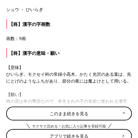
シュウ ・ ひいらぎ
【柊】漢字の字画数
画数：9画
【柊】漢字の意味・願い
【意味】
ひいらぎ。モクセイ科の常緑小高木。かたく光沢のある葉は、先
にとげのようなふちがあり、節分の夜には魔よけとして用いる。
【願い】
柊の花は冬の季語なので、冬生まれの子の名前に使われる漢字。
柊にあやかって、いつまでも強く優しく、健やかにすくすくと成
このまま続きを見る
長することを願って。
たまひよの「名づけ博士」
サクサク読める！お気に入り記事を登録可能
アプリで続きを見る