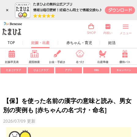
×
内祝い
SHOP
メニュー
TOP
妊娠・出産
赤ちゃん・育児
妊活
妊娠早見表
産院検索
お金・手続き
名づけ
出産準備
優待パス
たまごクラブ
ひよこクラブ
アプリ
SNS
キャンペーン
【保】を使った名前の漢字の意味と読み、男女
別の実例も [赤ちゃんの名づけ・命名]
2026/07/09
更新