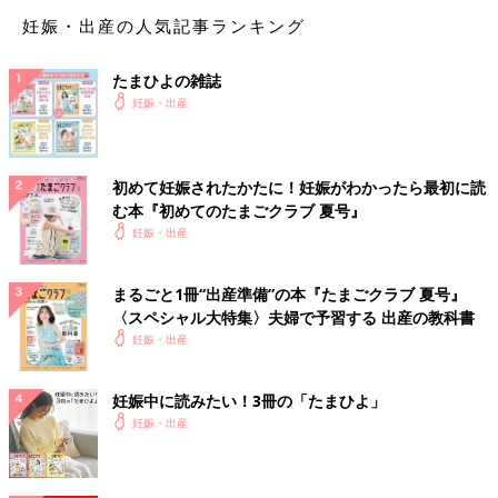
字”を使用した名前も取り扱っています。
妊娠・出産の人気記事ランキング
たまひよの名前事典
たまひよの雑誌
妊娠・出産
初めて妊娠されたかたに！妊娠がわかったら最初に読
む本『初めてのたまごクラブ 夏号』
妊娠・出産
まるごと1冊“出産準備”の本『たまごクラブ 夏号』
〈スペシャル大特集〉夫婦で予習する 出産の教科書
妊娠・出産
妊娠中に読みたい！3冊の「たまひよ」
妊娠・出産
名づけの基礎知識はもちろん、「音」「画数」「漢字」「イメー
ジ」など、重視したいポイントごとに詳しく解説。さらに、豊富
な名前の実例も掲載し、名づけに必要な情報をこの一冊に凝縮し