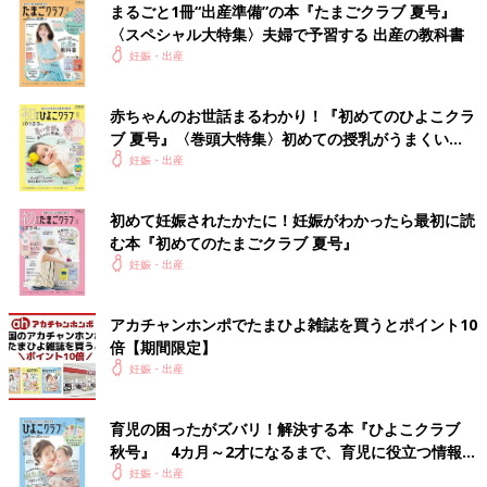
まるごと1冊“出産準備”の本『たまごクラブ 夏号』
〈スペシャル大特集〉夫婦で予習する 出産の教科書
妊娠・出産
赤ちゃんのお世話まるわかり！『初めてのひよこクラ
ブ 夏号』〈巻頭大特集〉初めての授乳がうまくい
く！ おっぱい・ミルクの基本と夏のトラブル 解決テ
妊娠・出産
ク
初めて妊娠されたかたに！妊娠がわかったら最初に読
む本『初めてのたまごクラブ 夏号』
妊娠・出産
アカチャンホンポでたまひよ雑誌を買うとポイント10
倍【期間限定】
妊娠・出産
育児の困ったがズバリ！解決する本『ひよこクラブ
秋号』 4カ月～2才になるまで、育児に役立つ情報が
いっぱい！
妊娠・出産