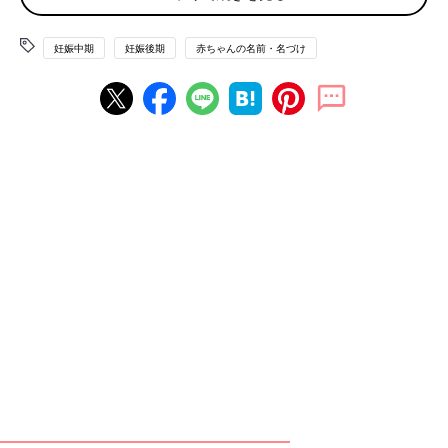
【保】を使った赤ちゃんの名前例
妊娠中期
妊娠後期
赤ちゃんの名前・名づけ
【保】を使った女の子の名前例
志保（しほ）
花保 （かほ）
美保 （みほ）
【保】を使った男の子の名前例
保弘（やすひろ）
保孝（やすたか）
保 （たもつ）
※2025年に施行された改正戸籍法により、漢字本来の読みにはな
い”当て字”を使用する場合、自治体によっては受理されないこと
もあります。
出生届
を提出する際、上記に留意して名前を考えましょう。
※この記事には、たまひよ読者の名づけ過去例として、”当て