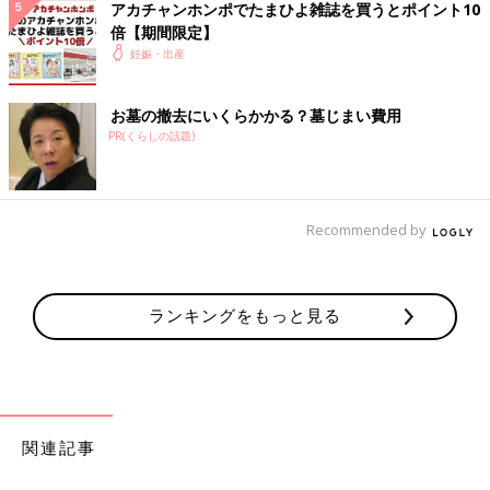
アカチャンホンポでたまひよ雑誌を買うとポイント10
た最新版です。
倍【期間限定】
妊娠・出産
さらに、大好評の1年間使い放題の「web鑑定サービス」のログ
インID付き。
あなたの姓に合う運勢のよい名前を、1年間何度でも検索でき、
お墓の撤去にいくらかかる？墓じまい費用
名前の鑑定も可能です。
PR(くらしの話題)
※web鑑定サービスは、パソコン・スマートフォン・タブレット
からご利用いただけます。
Recommended by
Amazonで購入する（送料無料）
楽天市場で購入する（送料無料）
ランキングをもっと見る
関連：赤ちゃんの名前ランキング
関連：男の子の赤ちゃんの名前ランキング100 [赤ちゃんの名づ
け・命名]
関連：女の子の赤ちゃんの名前ランキング100 [赤ちゃんの名づ
関連記事
け・命名]