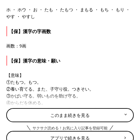
ホ ・ ホウ ・ お ・ たも ・ たもつ ・ まもる ・ もち ・ もり ・
やす ・ やすし
【保】漢字の字画数
画数：9画
【保】漢字の意味・願い
【意味】
①たもつ。もつ。
②養い育てる。また、子守り役。つきそい。
③かばい守る。弱いものを助け守る。
④からだを休める。
⑤平仮名の「ほ」は「保」の草書体からでき字。
このまま続きを見る
【願い】
サクサク読める！お気に入り記事を登録可能
助ける、育てるなど、自分より弱いものを守ることを表す。慈愛
に満ちた優しい人に育つようにとの思いを込めて。
アプリで続きを見る