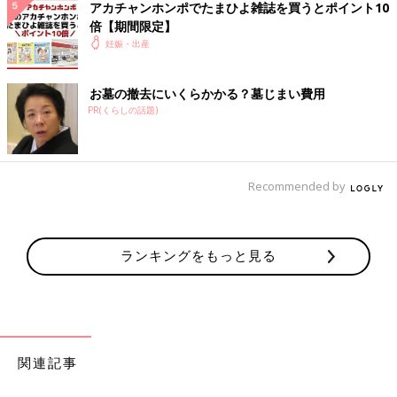
出生届
を提出する際、上記に留意して名前を考えましょう。
アカチャンホンポでたまひよ雑誌を買うとポイント10
※この記事には、たまひよ読者の名づけ過去例として、”当て
倍【期間限定】
字”を使用した名前も取り扱っています。
妊娠・出産
たまひよの名前事典
お墓の撤去にいくらかかる？墓じまい費用
PR(くらしの話題)
Recommended by
ランキングをもっと見る
関連記事
名づけの基礎知識はもちろん、「音」「画数」「漢字」「イメー