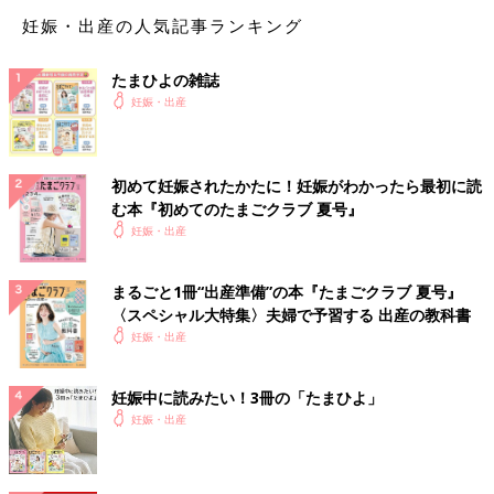
の<ログインID & アクセスキー> 応募者全員無料プレゼント！
妊娠・出産の人気記事ランキング
【泉】を使った赤ちゃんの名前例
たまひよの雑誌
妊娠・出産
【泉】を使った女の子の名前例
初めて妊娠されたかたに！妊娠がわかったら最初に読
泉（いずみ）
む本『初めてのたまごクラブ 夏号』
七泉（ななみ）
妊娠・出産
瑠泉（るい）
【泉】を使った男の子の名前例
まるごと1冊“出産準備”の本『たまごクラブ 夏号』
〈スペシャル大特集〉夫婦で予習する 出産の教科書
妊娠・出産
泉吹（いぶき）
拓泉（たくみ）
泉里 （せんり）
妊娠中に読みたい！3冊の「たまひよ」
妊娠・出産
※2025年に施行された改正戸籍法により、漢字本来の読みにはな
い”当て字”を使用する場合、自治体によっては受理されないこと
もあります。