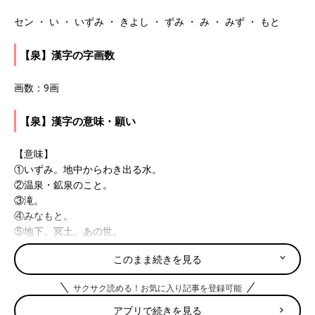
セン ・ い ・ いずみ ・ きよし ・ ずみ ・ み ・ みず ・ もと
【泉】漢字の字画数
画数：9画
【泉】漢字の意味・願い
【意味】
①いずみ。地中からわき出る水。
②温泉・鉱泉のこと。
③滝。
④みなもと。
⑤地下。冥土。あの世。
このまま続きを見る
【願い】
尽きることなくわき上がってくる知恵やひらめき、才能に恵まれ
サクサク読める！お気に入り記事を登録可能
るようにと願って。生まれ持った魅力や能力を生かして、社会に
貢献できる人にと期待して。
アプリで続きを見る