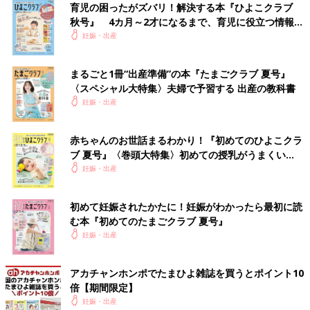
ジ」など、重視したいポイントごとに詳しく解説。さらに、豊富
育児の困ったがズバリ！解決する本『ひよこクラブ
な名前の実例も掲載し、名づけに必要な情報をこの一冊に凝縮し
秋号』 4カ月～2才になるまで、育児に役立つ情報が
た最新版です。
いっぱい！
妊娠・出産
さらに、大好評の1年間使い放題の「web鑑定サービス」のログ
まるごと1冊“出産準備”の本『たまごクラブ 夏号』
インID付き。
〈スペシャル大特集〉夫婦で予習する 出産の教科書
あなたの姓に合う運勢のよい名前を、1年間何度でも検索でき、
妊娠・出産
名前の鑑定も可能です。
※web鑑定サービスは、パソコン・スマートフォン・タブレット
からご利用いただけます。
赤ちゃんのお世話まるわかり！『初めてのひよこクラ
ブ 夏号』〈巻頭大特集〉初めての授乳がうまくい
Amazonで購入する（送料無料）
く！ おっぱい・ミルクの基本と夏のトラブル 解決テ
妊娠・出産
ク
楽天市場で購入する（送料無料）
初めて妊娠されたかたに！妊娠がわかったら最初に読
む本『初めてのたまごクラブ 夏号』
関連：赤ちゃんの名前ランキング
妊娠・出産
関連：男の子の赤ちゃんの名前ランキング100 [赤ちゃんの名づ
け・命名]
アカチャンホンポでたまひよ雑誌を買うとポイント10
倍【期間限定】
関連：女の子の赤ちゃんの名前ランキング100 [赤ちゃんの名づ
妊娠・出産