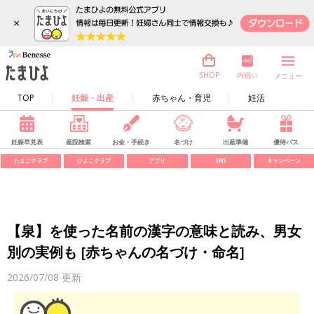
×
内祝い
SHOP
メニュー
TOP
妊娠・出産
赤ちゃん・育児
妊活
妊娠早見表
産院検索
お金・手続き
名づけ
出産準備
優待パス
たまごクラブ
ひよこクラブ
アプリ
SNS
キャンペーン
【泉】を使った名前の漢字の意味と読み、男女
別の実例も [赤ちゃんの名づけ・命名]
2026/07/08
更新