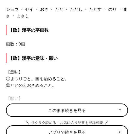
ショウ ・ セイ ・ おさ ・ ただ ・ ただし ・ ただす ・ のり ・ ま
さ ・ まさし
【政】漢字の字画数
画数：9画
【政】漢字の意味・願い
【意味】
①まつりごと。国を治めること。
②ととのえおさめること。
【願い】
まじめできちんとした印象を与える字。心がまっすぐで、まわり
このまま続きを見る
の意見に惑わされず、自分の意見をしっかり言える人に。統率力
と行動力を兼ね備え、正しいこと、間違ったことの判断がきちん
サクサク読める！お気に入り記事を登録可能
とできるようなリーダーシップを発揮できる人になることを願っ
て。
アプリで続きを見る