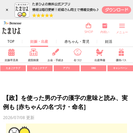
×
内祝い
SHOP
メニュー
TOP
妊娠・出産
赤ちゃん・育児
妊活
妊娠早見表
産院検索
お金・手続き
名づけ
出産準備
優待パス
たまごクラブ
ひよこクラブ
アプリ
SNS
キャンペーン
【政】を使った男の子の漢字の意味と読み、実
例も [赤ちゃんの名づけ・命名]
2026/07/08
更新