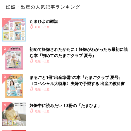
の<ログインID & アクセスキー> 応募者全員無料プレゼント！
妊娠・出産の人気記事ランキング
【政】を使った赤ちゃんの名前例
たまひよの雑誌
妊娠・出産
【政】を使った男の子の名前例
初めて妊娠されたかたに！妊娠がわかったら最初に読
政宗（まさむね）
む本『初めてのたまごクラブ 夏号』
政博（まさひろ）
妊娠・出産
龍政（りゅうせい）
※2025年に施行された改正戸籍法により、漢字本来の読みにはな
まるごと1冊“出産準備”の本『たまごクラブ 夏号』
い”当て字”を使用する場合、自治体によっては受理されないこと
〈スペシャル大特集〉夫婦で予習する 出産の教科書
もあります。
妊娠・出産
出生届
を提出する際、上記に留意して名前を考えましょう。
※この記事には、たまひよ読者の名づけ過去例として、”当て
字”を使用した名前も取り扱っています。
妊娠中に読みたい！3冊の「たまひよ」
妊娠・出産
たまひよの名前事典