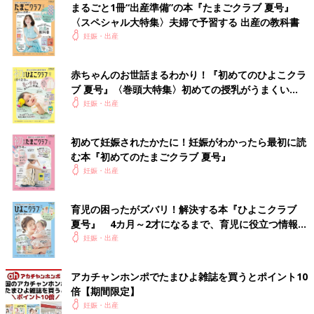
まるごと1冊“出産準備”の本『たまごクラブ 夏号』
名前の鑑定も可能です。
〈スペシャル大特集〉夫婦で予習する 出産の教科書
※web鑑定サービスは、パソコン・スマートフォン・タブレット
妊娠・出産
からご利用いただけます。
Amazonで購入する（送料無料）
赤ちゃんのお世話まるわかり！『初めてのひよこクラ
ブ 夏号』〈巻頭大特集〉初めての授乳がうまくい
く！ おっぱい・ミルクの基本と夏のトラブル 解決テ
楽天市場で購入する（送料無料）
妊娠・出産
ク
関連：赤ちゃんの名前ランキング
初めて妊娠されたかたに！妊娠がわかったら最初に読
む本『初めてのたまごクラブ 夏号』
関連：男の子の赤ちゃんの名前ランキング100 [赤ちゃんの名づ
妊娠・出産
け・命名]
関連：女の子の赤ちゃんの名前ランキング100 [赤ちゃんの名づ
育児の困ったがズバリ！解決する本『ひよこクラブ
け・命名]
夏号』 4カ月～2才になるまで、育児に役立つ情報が
いっぱい！
妊娠・出産
アカチャンホンポでたまひよ雑誌を買うとポイント10
倍【期間限定】
妊娠・出産