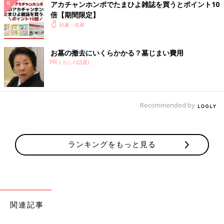
アカチャンホンポでたまひよ雑誌を買うとポイント10
倍【期間限定】
妊娠・出産
お墓の撤去にいくらかかる？墓じまい費用
PR(くらしの話題)
Recommended by
ランキングをもっと見る
名づけの基礎知識はもちろん、「音」「画数」「漢字」「イメー
ジ」など、重視したいポイントごとに詳しく解説。さらに、豊富
な名前の実例も掲載し、名づけに必要な情報をこの一冊に凝縮し
た最新版です。
さらに、大好評の1年間使い放題の「web鑑定サービス」のログ
関連記事
インID付き。
あなたの姓に合う運勢のよい名前を、1年間何度でも検索でき、