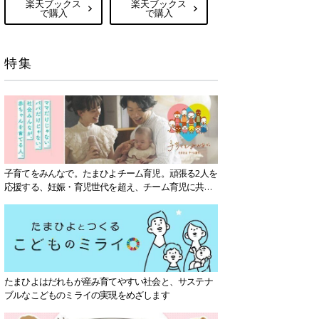
楽天ブックス
楽天ブックス
で購入
で購入
特集
子育てをみんなで。たまひよチーム育児。頑張る2人を
応援する、妊娠・育児世代を超え、チーム育児に共感
する社会を目指していきます。
たまひよはだれもが産み育てやすい社会と、サステナ
ブルなこどものミライの実現をめざします