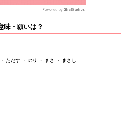
Powered by 
GliaStudios
意味・願いは？
M
u
t
e
 ・ ただす ・ のり ・ まさ ・ まさし