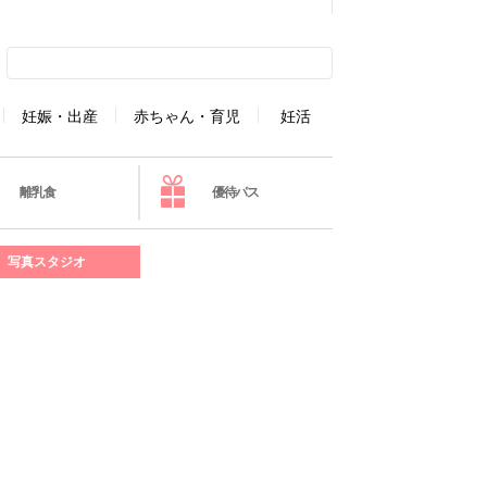
妊娠・出産
赤ちゃん・育児
妊活
離乳食
優待パス
写真スタジオ