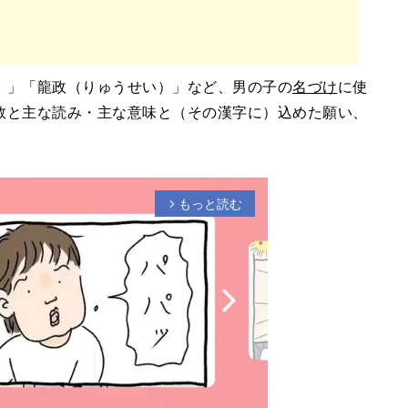
）」「龍政（りゅうせい）」など、男の子の
名づけ
に使
数と主な読み・主な意味と（その漢字に）込めた願い、
もっと読む
arrow_forward_ios