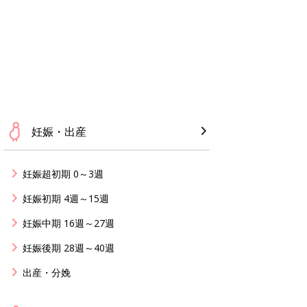
妊娠・出産
妊娠超初期 0～3週
妊娠初期 4週～15週
妊娠中期 16週～27週
妊娠後期 28週～40週
出産・分娩