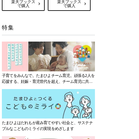
楽天ブックス
楽天ブックス
で購入
で購入
特集
子育てをみんなで。たまひよチーム育児。頑張る2人を
応援する、妊娠・育児世代を超え、チーム育児に共感
する社会を目指していきます。
たまひよはだれもが産み育てやすい社会と、サステナ
ブルなこどものミライの実現をめざします