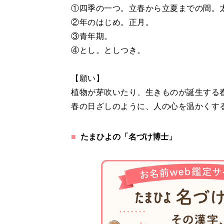
①四季の一つ。立春から立夏までの間。
②年のはじめ。正月。
③青年期。
④とし。としつき。
【願い】
植物が芽吹いたり、生きものが誕生する
春の日ざしのように、人の心を温かくす
たまひよの「名づけ博士」