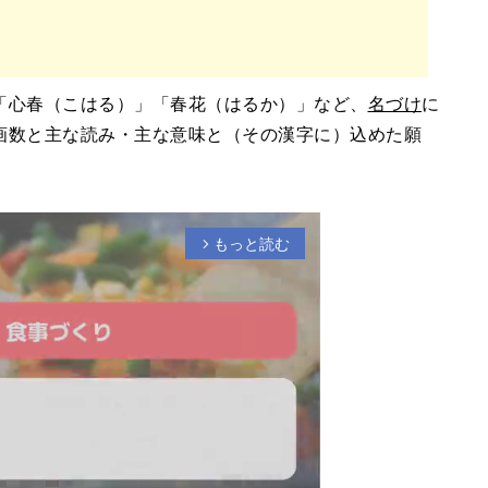
「心春（こはる）」「春花（はるか）」など、
名づけ
に
画数と主な読み・主な意味と（その漢字に）込めた願
もっと読む
arrow_forward_ios