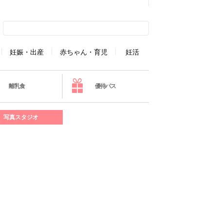
妊娠・出産
赤ちゃん・育児
妊活
離乳食
優待パス
写真スタジオ