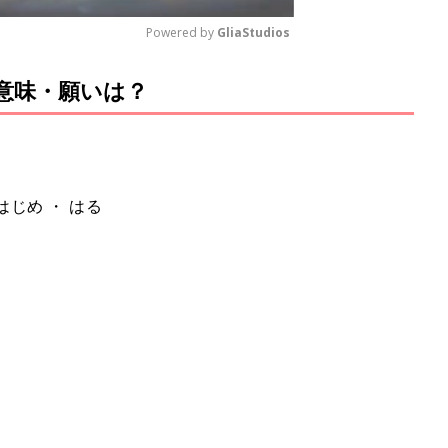
Powered by 
GliaStudios
意味・願いは？
M
u
t
e
はじめ ・ はる