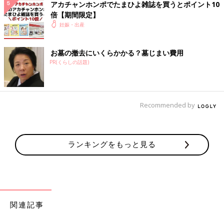
アカチャンホンポでたまひよ雑誌を買うとポイント10
倍【期間限定】
妊娠・出産
お墓の撤去にいくらかかる？墓じまい費用
PR(くらしの話題)
Recommended by
名づけの基礎知識はもちろん、「音」「画数」「漢字」「イメー
ジ」など、重視したいポイントごとに詳しく解説。さらに、豊富
ランキングをもっと見る
な名前の実例も掲載し、名づけに必要な情報をこの一冊に凝縮し
た最新版です。
さらに、大好評の1年間使い放題の「web鑑定サービス」のログ
インID付き。
あなたの姓に合う運勢のよい名前を、1年間何度でも検索でき、
関連記事
名前の鑑定も可能です。
※web鑑定サービスは、パソコン・スマートフォン・タブレット