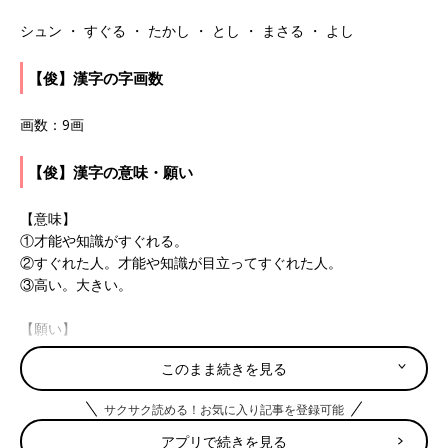
シュン ・ すぐる ・ たかし ・ とし ・ まさる ・ よし
【俊】漢字の字画数
画数：9画
【俊】漢字の意味・願い
【意味】
①才能や知識がすぐれる。
②すぐれた人。才能や知識が目立ってすぐれた人。
③高い。大きい。
【願い】
何事に対しても、冷静かつ機敏な判断をできるような人に。心身
このまま続きを見る
共に抜きんでた才能を持つ賢い人になることを願って。頭の回転
が速く、瞬発力と行動力のある人になることを期待して。
サクサク読める！お気に入り記事を登録可能
たまひよの「名づけ博士」
アプリで続きを見る