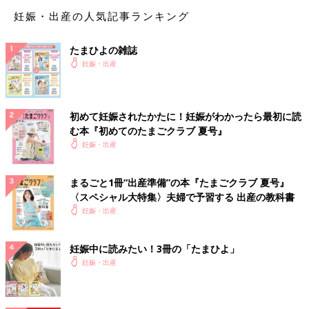
【俊】を使った赤ちゃんの名前例
妊娠・出産の人気記事ランキング
たまひよの雑誌
【俊】を使った男の子の名前例
妊娠・出産
俊輔（しゅんすけ）
俊太（しゅんた）
初めて妊娠されたかたに！妊娠がわかったら最初に読
幸俊（ゆきとし）
む本『初めてのたまごクラブ 夏号』
※2025年に施行された改正戸籍法により、漢字本来の読みにはな
妊娠・出産
い”当て字”を使用する場合、自治体によっては受理されないこと
もあります。
まるごと1冊“出産準備”の本『たまごクラブ 夏号』
出生届
を提出する際、上記に留意して名前を考えましょう。
〈スペシャル大特集〉夫婦で予習する 出産の教科書
※この記事には、たまひよ読者の名づけ過去例として、”当て
妊娠・出産
字”を使用した名前も取り扱っています。
たまひよの名前事典
妊娠中に読みたい！3冊の「たまひよ」
妊娠・出産