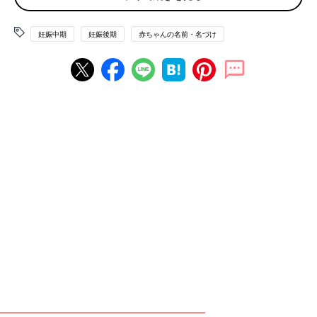
妊娠中期
妊娠後期
赤ちゃんの名前・名づけ
たまひよのアプリ「まいにちのたまひよ」から、「名づけ博士」
の<ログインID & アクセスキー> 応募者全員無料プレゼント！