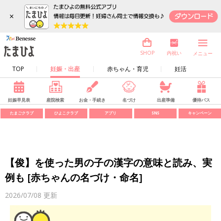
×
内祝い
SHOP
メニュー
TOP
妊娠・出産
赤ちゃん・育児
妊活
妊娠早見表
産院検索
お金・手続き
名づけ
出産準備
優待パス
たまごクラブ
ひよこクラブ
アプリ
SNS
キャンペーン
【俊】を使った男の子の漢字の意味と読み、実
例も [赤ちゃんの名づけ・命名]
2026/07/08
更新