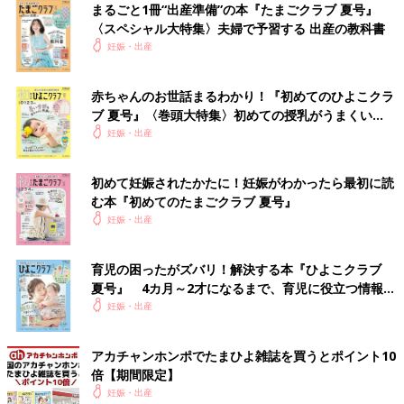
まるごと1冊“出産準備”の本『たまごクラブ 夏号』
からご利用いただけます。
〈スペシャル大特集〉夫婦で予習する 出産の教科書
妊娠・出産
Amazonで購入する（送料無料）
楽天市場で購入する（送料無料）
赤ちゃんのお世話まるわかり！『初めてのひよこクラ
ブ 夏号』〈巻頭大特集〉初めての授乳がうまくい
関連：赤ちゃんの名前ランキング
く！ おっぱい・ミルクの基本と夏のトラブル 解決テ
妊娠・出産
ク
関連：男の子の赤ちゃんの名前ランキング100 [赤ちゃんの名づ
初めて妊娠されたかたに！妊娠がわかったら最初に読
け・命名]
む本『初めてのたまごクラブ 夏号』
妊娠・出産
関連：女の子の赤ちゃんの名前ランキング100 [赤ちゃんの名づ
け・命名]
育児の困ったがズバリ！解決する本『ひよこクラブ
夏号』 4カ月～2才になるまで、育児に役立つ情報が
いっぱい！
妊娠・出産
アカチャンホンポでたまひよ雑誌を買うとポイント10
倍【期間限定】
妊娠・出産