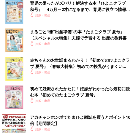
育児の困ったがズバリ！解決する本『ひよこクラブ
さらに、大好評の1年間使い放題の「web鑑定サービス」のログ
秋号』 4カ月～2才になるまで、育児に役立つ情報が
インID付き。
いっぱい！
妊娠・出産
あなたの姓に合う運勢のよい名前を、1年間何度でも検索でき、
名前の鑑定も可能です。
まるごと1冊“出産準備”の本『たまごクラブ 夏号』
※web鑑定サービスは、パソコン・スマートフォン・タブレット
〈スペシャル大特集〉夫婦で予習する 出産の教科書
からご利用いただけます。
妊娠・出産
Amazonで購入する（送料無料）
赤ちゃんのお世話まるわかり！『初めてのひよこクラ
楽天市場で購入する（送料無料）
ブ 夏号』〈巻頭大特集〉初めての授乳がうまくい
く！ おっぱい・ミルクの基本と夏のトラブル 解決テ
妊娠・出産
関連：赤ちゃんの名前ランキング
ク
初めて妊娠されたかたに！妊娠がわかったら最初に読
関連：男の子の赤ちゃんの名前ランキング100 [赤ちゃんの名づ
む本『初めてのたまごクラブ 夏号』
け・命名]
妊娠・出産
関連：女の子の赤ちゃんの名前ランキング100 [赤ちゃんの名づ
け・命名]
アカチャンホンポでたまひよ雑誌を買うとポイント10
倍【期間限定】
妊娠・出産