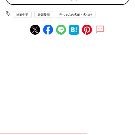
妊娠中期
妊娠後期
赤ちゃんの名前・名づけ
たまひよのアプリ「まいにちのたまひよ」から、「名づけ博士」
の<ログインID & アクセスキー> 応募者全員無料プレゼント！