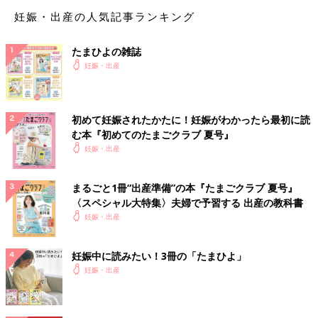
【昭】を使った赤ちゃんの名前例
妊娠・出産の人気記事ランキング
【昭】を使った女の子の名前例
たまひよの雑誌
妊娠・出産
昭予（あきよ）
昭香（はるか）
初めて妊娠されたかたに！妊娠がわかったら最初に読
む本『初めてのたまごクラブ 夏号』
【昭】を使った男の子の名前例
妊娠・出産
昭（あきら）
まるごと1冊“出産準備”の本『たまごクラブ 夏号』
昭太（しょうた）
〈スペシャル大特集〉夫婦で予習する 出産の教科書
智昭（ともあき）
妊娠・出産
※2025年に施行された改正戸籍法により、漢字本来の読みにはな
い”当て字”を使用する場合、自治体によっては受理されないこと
妊娠中に読みたい！3冊の「たまひよ」
もあります。
妊娠・出産
出生届
を提出する際、上記に留意して名前を考えましょう。
※この記事には、たまひよ読者の名づけ過去例として、”当て
字”を使用した名前も取り扱っています。