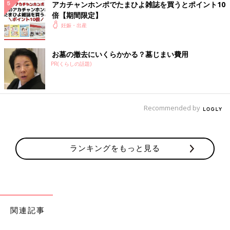
アカチャンホンポでたまひよ雑誌を買うとポイント10
たまひよの名前事典
倍【期間限定】
妊娠・出産
お墓の撤去にいくらかかる？墓じまい費用
PR(くらしの話題)
Recommended by
ランキングをもっと見る
名づけの基礎知識はもちろん、「音」「画数」「漢字」「イメー
ジ」など、重視したいポイントごとに詳しく解説。さらに、豊富
な名前の実例も掲載し、名づけに必要な情報をこの一冊に凝縮し
関連記事
た最新版です。