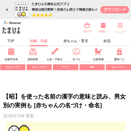
×
内祝い
SHOP
メニュー
TOP
妊娠・出産
赤ちゃん・育児
妊活
妊娠早見表
産院検索
お金・手続き
名づけ
出産準備
優待パス
たまごクラブ
ひよこクラブ
アプリ
SNS
キャンペーン
【昭】を使った名前の漢字の意味と読み、男女
別の実例も [赤ちゃんの名づけ・命名]
2026/07/08
更新