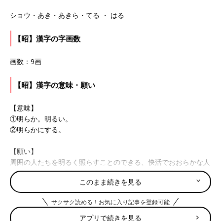
ショウ・あき・あきら・てる ・ はる
【昭】漢字の字画数
画数：9画
【昭】漢字の意味・願い
【意味】
①明らか。明るい。
②明らかにする。
【願い】
周囲の人たちを明るく照らすことのできる、快活でおおらかな人
に育ってほしいと願って。また、社会で輝かしい活躍をしてほし
このまま続きを見る
いという気持ちも込めて。
たまひよの「名づけ博士」
サクサク読める！お気に入り記事を登録可能
アプリで続きを見る