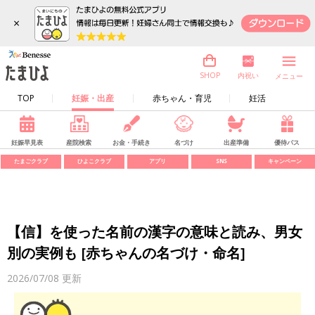
×
内祝い
SHOP
メニュー
TOP
妊娠・出産
赤ちゃん・育児
妊活
妊娠早見表
産院検索
お金・手続き
名づけ
出産準備
優待パス
たまごクラブ
ひよこクラブ
アプリ
SNS
キャンペーン
【信】を使った名前の漢字の意味と読み、男女
別の実例も [赤ちゃんの名づけ・命名]
2026/07/08
更新