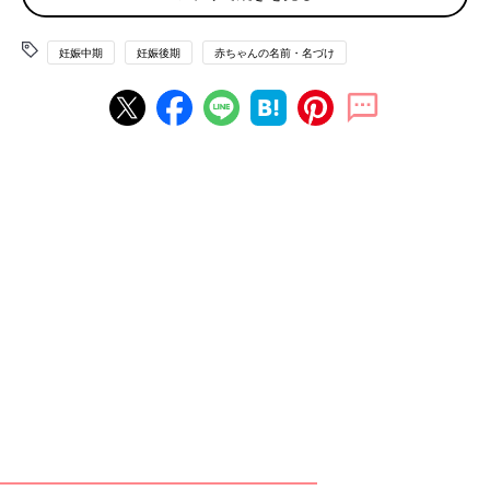
願って。互いに信頼し合える仲間に恵まれて、豊かな人生が送れ
るようにという気持ちも込めて。
妊娠中期
妊娠後期
赤ちゃんの名前・名づけ
たまひよの「名づけ博士」