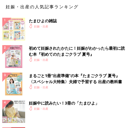
妊娠・出産の人気記事ランキング
たまひよのアプリ「まいにちのたまひよ」から、「名づけ博士」
の<ログインID & アクセスキー> 応募者全員無料プレゼント！
たまひよの雑誌
妊娠・出産
【信】を使った赤ちゃんの名前例
【信】を使った女の子の名前例
初めて妊娠されたかたに！妊娠がわかったら最初に読
む本『初めてのたまごクラブ 夏号』
妊娠・出産
信步（しほ）
信保（しほ）
信乃（しの）
まるごと1冊“出産準備”の本『たまごクラブ 夏号』
〈スペシャル大特集〉夫婦で予習する 出産の教科書
【信】を使った男の子の名前例
妊娠・出産
龍信（りゅうしん）
妊娠中に読みたい！3冊の「たまひよ」
晴信（はるのぶ）
妊娠・出産
信太（しんた）
※2025年に施行された改正戸籍法により、漢字本来の読みにはな