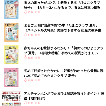
育児の困ったがズバリ！解決する本『ひよこクラブ
名づけの基礎知識はもちろん、「音」「画数」「漢字」「イメー
秋号』 4カ月～2才になるまで、育児に役立つ情報が
ジ」など、重視したいポイントごとに詳しく解説。さらに、豊富
いっぱい！
妊娠・出産
な名前の実例も掲載し、名づけに必要な情報をこの一冊に凝縮し
た最新版です。
まるごと1冊“出産準備”の本『たまごクラブ 夏号』
〈スペシャル大特集〉夫婦で予習する 出産の教科書
さらに、大好評の1年間使い放題の「web鑑定サービス」のログ
妊娠・出産
インID付き。
あなたの姓に合う運勢のよい名前を、1年間何度でも検索でき、
名前の鑑定も可能です。
赤ちゃんのお世話まるわかり！『初めてのひよこクラ
※web鑑定サービスは、パソコン・スマートフォン・タブレット
ブ 夏号』〈巻頭大特集〉初めての授乳がうまくい
からご利用いただけます。
く！ おっぱい・ミルクの基本と夏のトラブル 解決テ
妊娠・出産
ク
Amazonで購入する（送料無料）
初めて妊娠されたかたに！妊娠がわかったら最初に読
む本『初めてのたまごクラブ 夏号』
楽天市場で購入する（送料無料）
妊娠・出産
関連：赤ちゃんの名前ランキング
アカチャンホンポでたまひよ雑誌を買うとポイント10
関連：男の子の赤ちゃんの名前ランキング100 [赤ちゃんの名づ
倍【期間限定】
け・命名]
妊娠・出産