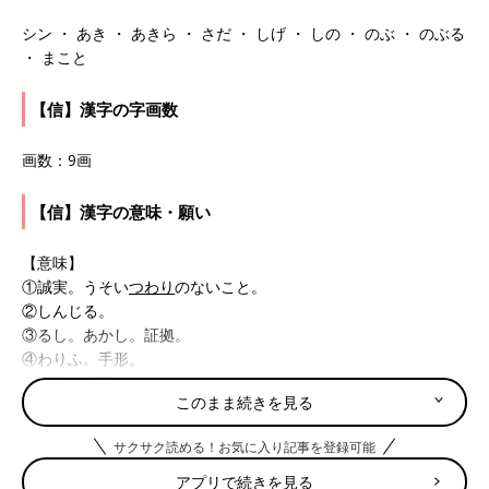
シン ・ あき ・ あきら ・ さだ ・ しげ ・ しの ・ のぶ ・ のぶる
・ まこと
【信】漢字の字画数
画数：9画
【信】漢字の意味・願い
【意味】
①誠実。うそい
つわり
のないこと。
②しんじる。
③るし。あかし。証拠。
④わりふ。手形。
⑤伝達の合図。めじるし。
このまま続きを見る
⑥たより。手紙。
サクサク読める！お気に入り記事を登録可能
【願い】
誠実な人柄で、信頼を裏切らない人望の厚い人に育ってほしいと
アプリで続きを見る