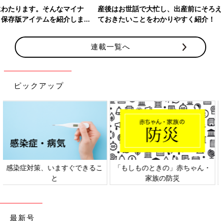
産後はお世話で大忙し、出産前にそろえておきたいアイテム、知っ
ておきたいことをわかりやすく紹介！
連載一覧へ
ピックアップ
ん・
日本外来小児科学会リーフレッ
六星占術 細木かおりさんの人
ト検討会
相談
最新号