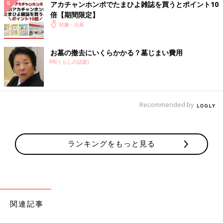
い”当て字”を使用する場合、自治体によっては受理されないこと
アカチャンホンポでたまひよ雑誌を買うとポイント10
もあります。
倍【期間限定】
出生届
を提出する際、上記に留意して名前を考えましょう。
妊娠・出産
※この記事には、たまひよ読者の名づけ過去例として、”当て
字”を使用した名前も取り扱っています。
お墓の撤去にいくらかかる？墓じまい費用
PR(くらしの話題)
たまひよの名前事典
Recommended by
ランキングをもっと見る
関連記事