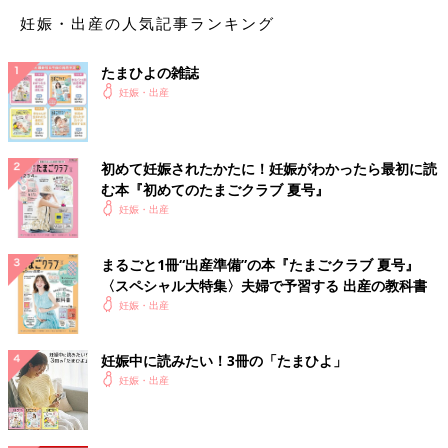
たまひよのアプリ「まいにちのたまひよ」から、「名づけ博士」
妊娠・出産の人気記事ランキング
の<ログインID & アクセスキー> 応募者全員無料プレゼント！
たまひよの雑誌
【星】を使った赤ちゃんの名前例
妊娠・出産
【星】を使った女の子の名前例
初めて妊娠されたかたに！妊娠がわかったら最初に読
む本『初めてのたまごクラブ 夏号』
星那（せな）
妊娠・出産
星奈（せいな）
星良 （せいら）
まるごと1冊“出産準備”の本『たまごクラブ 夏号』
【星】を使った男の子の名前例
〈スペシャル大特集〉夫婦で予習する 出産の教科書
妊娠・出産
龍星（りゅうせい）
星哉（せいや）
妊娠中に読みたい！3冊の「たまひよ」
竣星（しゅんせい）
妊娠・出産
※2025年に施行された改正戸籍法により、漢字本来の読みにはな
い”当て字”を使用する場合、自治体によっては受理されないこと