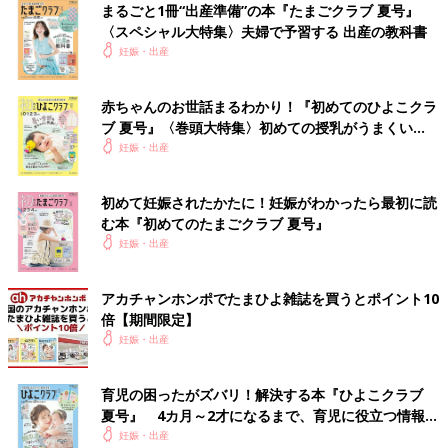
名づけの基礎知識はもちろん、「音」「画数」「漢字」「イメー
まるごと1冊“出産準備”の本『たまごクラブ 夏号』
ジ」など、重視したいポイントごとに詳しく解説。さらに、豊富
〈スペシャル大特集〉夫婦で予習する 出産の教科書
な名前の実例も掲載し、名づけに必要な情報をこの一冊に凝縮し
妊娠・出産
た最新版です。
赤ちゃんのお世話まるわかり！『初めてのひよこクラ
さらに、大好評の1年間使い放題の「web鑑定サービス」のログ
ブ 夏号』〈巻頭大特集〉初めての授乳がうまくい
インID付き。
く！ おっぱい・ミルクの基本と夏のトラブル 解決テ
妊娠・出産
あなたの姓に合う運勢のよい名前を、1年間何度でも検索でき、
ク
名前の鑑定も可能です。
※web鑑定サービスは、パソコン・スマートフォン・タブレット
初めて妊娠されたかたに！妊娠がわかったら最初に読
からご利用いただけます。
む本『初めてのたまごクラブ 夏号』
妊娠・出産
Amazonで購入する（送料無料）
アカチャンホンポでたまひよ雑誌を買うとポイント10
楽天市場で購入する（送料無料）
倍【期間限定】
妊娠・出産
関連：赤ちゃんの名前ランキング
関連：男の子の赤ちゃんの名前ランキング100 [赤ちゃんの名づ
育児の困ったがズバリ！解決する本『ひよこクラブ
け・命名]
夏号』 4カ月～2才になるまで、育児に役立つ情報が
いっぱい！
妊娠・出産