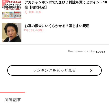
もあります。
アカチャンホンポでたまひよ雑誌を買うとポイント10
出生届
を提出する際、上記に留意して名前を考えましょう。
倍【期間限定】
※この記事には、たまひよ読者の名づけ過去例として、”当て
妊娠・出産
字”を使用した名前も取り扱っています。
お墓の撤去にいくらかかる？墓じまい費用
たまひよの名前事典
PR(くらしの話題)
Recommended by
ランキングをもっと見る
関連記事