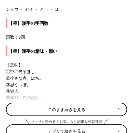
ショウ ・ セイ ・ とし ・ ほし
【星】漢字の字画数
画数：9画
【星】漢字の意味・願い
【意味】
①空に光るほし。
②小さな点。ぼち。
③思うつぼ。
④犯人。
⑤年月。時の流れ。
⑥重要な人物のたとえ。
このまま続きを見る
【願い】
サクサク読める！お気に入り記事を登録可能
どの道に進んでも、輝く才能を発揮できるようにと願って。その
名のとおり、スターや世の中の重要人物になってほしいという期
アプリで続きを見る