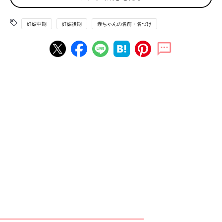
待も込めて。
たまひよの「名づけ博士」
妊娠中期
妊娠後期
赤ちゃんの名前・名づけ