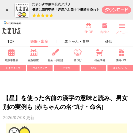
×
内祝い
SHOP
メニュー
TOP
妊娠・出産
赤ちゃん・育児
妊活
妊娠早見表
産院検索
お金・手続き
名づけ
出産準備
優待パス
たまごクラブ
ひよこクラブ
アプリ
SNS
キャンペーン
【星】を使った名前の漢字の意味と読み、男女
別の実例も [赤ちゃんの名づけ・命名]
2026/07/08
更新