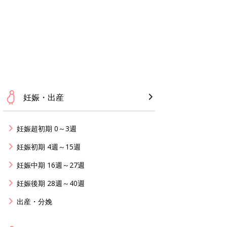
妊娠・出産
妊娠超初期 0～3週
妊娠初期 4週～15週
妊娠中期 16週～27週
妊娠後期 28週～40週
出産・分娩