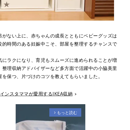
裕がない上に、赤ちゃんの成長とともにベビーグッズは
較的時間のある妊娠中こそ、部屋を整理するチャンスで
気にラクになり、育児もスムーズに進められることが増
、整理収納アドバイザーなど多方面で活躍中の小脇美里
屋を保つ、片づけのコツを教えてもらいました。
インスタママが愛用するIKEA収納
もっと読む
arrow_forward_ios