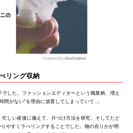
Powered by 
GliaStudios
べリング収納
M
u
t
手でした。ファッションエディターという職業柄、増え
e
時間がない“を理由に放置してしまっていて…。
。忙しい産後に備えて、片づけ方法を研究。そしてたど
かりやすくラべリングすることでした。物の在りかが明