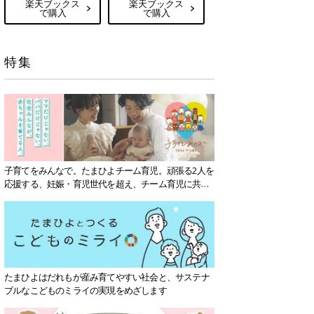
楽天ブックス
楽天ブックス
で購入
で購入
特集
子育てをみんなで。たまひよチーム育児。頑張る2人を
応援する、妊娠・育児世代を超え、チーム育児に共感
する社会を目指していきます。
たまひよはだれもが産み育てやすい社会と、サステナ
ブルなこどものミライの実現をめざします