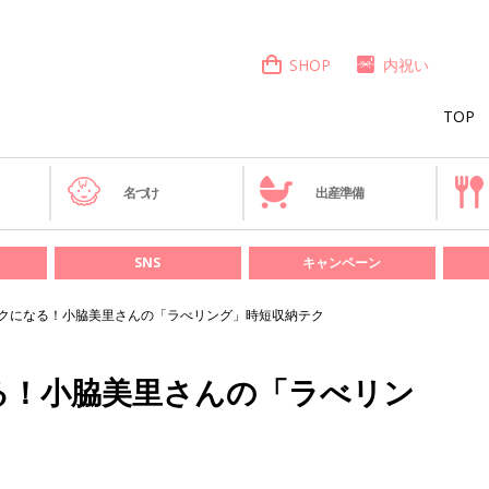
SHOP
内祝い
TOP
き
名づけ
出産準備
SNS
キャンペーン
クになる！小脇美里さんの「ラべリング」時短収納テク
る！小脇美里さんの「ラべリン