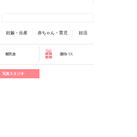
妊娠・出産
赤ちゃん・育児
妊活
離乳食
優待パス
写真スタジオ