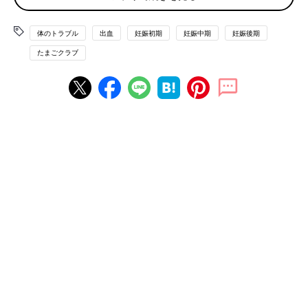
す。
体のトラブル
出血
妊娠初期
妊娠中期
妊娠後期
☑出血量
「生理2日目くらいで多量」
たまごクラブ
「生理の終わりごろのような少量」
「
おりもの
に混じる程度」
など、出血量を具体的に伝えて。
☑いつ出血したか、シチュエーションや行動
安静時と活動時では、出血の原因が異なる場合もあります。外出
中、仕事中、就寝中などのシチュエーションと、直前の行動も伝
えましょう。
☑ほかの症状
おなかの張り・痛み、破水、おりものなど、出血とともにほかの
症状を伴うときは、危険度が高まることがあるため、必ず伝えま
しょう。
【シーン別】こんなとき、出血に気づいたらどうする？