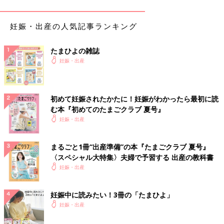
●仕事中
職場の上司や同僚に状況を説明し、産院に連絡して指示を仰ぎま
しょう。すぐに受診しなくて大丈夫な場合でも、しばらくは安静
妊娠・出産の人気記事ランキング
にして出血が治まってから動きましょう。
たまひよの雑誌
●外出中
妊娠・出産
産院に連絡して、タクシーで向かいましょう。旅行中の場合も、
通院先の産院に電話して状況を伝え、近くの医療機関を受診した
ほうがいいかどうか指示を受けてください。
初めて妊娠されたかたに！妊娠がわかったら最初に読
む本『初めてのたまごクラブ 夏号』
●入浴中
妊娠・出産
体が温まると血流が促進され、さらに出血量が増える可能性があ
ります。手早くシャワーで流して入浴を中断しましょう。清潔な
生理用ナプキンを当ててから、産院に連絡を。
まるごと1冊“出産準備”の本『たまごクラブ 夏号』
〈スペシャル大特集〉夫婦で予習する 出産の教科書
妊娠・出産
緊急度が高いケース
下記のような症状があったら、急いで産院に連絡＆受診しましょ
妊娠中に読みたい！3冊の「たまひよ」
う。
妊娠・出産