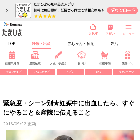
×
内祝い
SHOP
メニュー
TOP
妊娠・出産
赤ちゃん・育児
妊活
妊娠早見表
産院検索
お金・手続き
名づけ
出産準備
優待パス
たまごクラブ
ひよこクラブ
アプリ
SNS
キャンペーン
緊急度・シーン別★妊娠中に出血したら、すぐ
にやること＆産院に伝えること
2018/09/02
更新