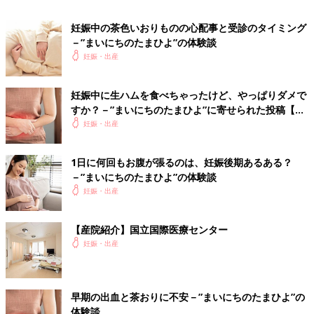
●記事の内容は記事執筆当時の情報であり、現在と異なる場合が
あります。
妊娠中の茶色いおりものの心配事と受診のタイミング
－”まいにちのたまひよ”の体験談
妊娠・出産
妊娠中に生ハムを食べちゃったけど、やっぱりダメで
すか？－”まいにちのたまひよ”に寄せられた投稿【体
験談】
妊娠・出産
1日に何回もお腹が張るのは、妊娠後期あるある？
－”まいにちのたまひよ”の体験談
妊娠・出産
【産院紹介】国立国際医療センター
妊娠・出産
早期の出血と茶おりに不安－”まいにちのたまひよ”の
体験談