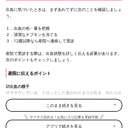
出血に気づいたときは、まずあわてずに次のことを確認しましょ
う。
１．出血の色・量を把握
２．清潔なナプキンを当てる
３．12週以降なら産院へ連絡して受診
産院で受診する際は、出血状態を詳しく伝える必要があります。
次のポイントもチェックしましょう。
産院に伝えるポイント
☑出血の様子
サラサラしている、ドロッとした血のかたまりが出る、出たり止
まったりしているなど、出血の状態や粘度を確認しましょう。
このまま続きを見る
☑出血の色
サクサク読める！お気に入り記事を登録可能
鮮やかな赤の場合は新しい出血で、生理の終わりごろのような茶
色は子宮内にたまっていた古い血液が出てきた可能性がありま
アプリで続きを見る