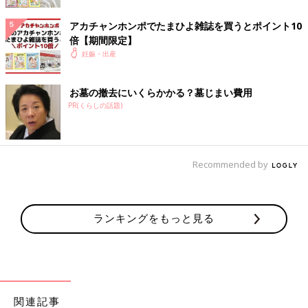
●激しい腹痛
●高熱（38度以上）
アカチャンホンポでたまひよ雑誌を買うとポイント10
●おなかの張り
倍【期間限定】
●胎動が感じられない
妊娠・出産
●前置胎盤と診断されている
●子宮頸管が短くなっていると指摘されている
お墓の撤去にいくらかかる？墓じまい費用
など
PR(くらしの話題)
出血したら自己判断は禁物です！
前回紹介した受診の目安
も参考
に、産院に連絡をとりましょう。出血すると、少量であっても動
揺してしまうものですが、まずは落ち着いて状況や症状を確認す
ることが大切。メモを取ったりすることで「落ち着いた」という
Recommended by
先輩ママの声も。（文・たまごクラブ編集部）
■監修：
小川クリニック
院長 小川隆吉先生
ランキングをもっと見る
1975年日本医科大学卒業。同大学産婦人科講師、都立築地産院
産婦人科医長を経て、1995年より現職。セックスカウンセラー
セラピスト協会会員、日本不妊学会会員。
■参考：たまひよブックス
「いつでもどこでもHAPPY妊娠・出産
ガイドBOOK」
（ベネッセコーポレーション刊）
関連記事