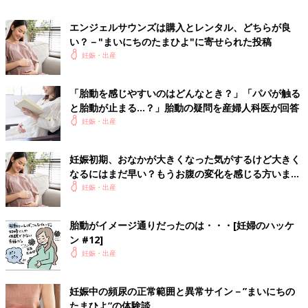
でしょう。ただ、はじめての妊娠の場合、今まで経験したことの
ない感覚のために、胎動かどうかがわからなかったという人も。
エンジェルサウンズは購入とレンタル、どちらが良
先輩ママたちが体験した「最初に感じた胎動の感覚」を知ってお
い？－"まいにちのたまひよ"に寄せられた投稿
くと、早くに胎動と気づけるかもしれません。
妊娠・出産
先輩ママたちによると、はじめての胎動は「腸が動いている感
覚」などと表現している人が多く、「ぽこ・・・ぽこ・・・」と
「胎動を感じやすいのはどんなとき？」「パパが触る
おなかのなかがかすかに動くような感覚がするようです。座って
と胎動が止まる…？」胎動の疑問を産婦人科医が回答
何かをしていたり、動いたりしているとわからないけれど、寝転
妊娠・出産
がったときに気がついたという人もいます。「胎動かな？」と感
じたら少し寝転がってみるのもよいかもしれませんね。最初はか
すかな刺激だった胎動も、後期になると眠れないほど激しくなる
妊娠初期、おなかが大きくなった気がするけど大きく
人もいます。胎動の感じ方には個人差はありますが、妊娠が進む
なるにはまだ早い？もうお腹の変化を感じる方います
につれて強く感じるようになっていくようです。
か？－”まいにちのたまひよ”の体験談
妊娠・出産
【最初はわかりづらい】
最初はわかりづらいです。5カ月に入ってすぐに「ぽこ」と1回感
胎動がイメージ通りだったのは・・・[妊婦のハッケ
じて、気のせいかと思いましたが、横になると同じように「ぽ
ン #12]
こ、ぽこ…」って感じがしたので、「胎動かな？」と思うように
妊娠・出産
なりました。
【ピクッ→グルン！ポコポコに】
妊娠中の頻尿の正常範囲と異常サイン－”まいにちの
たまひよ”の体験談
初胎動は18週で、横になってるときと座って静かにしているとき