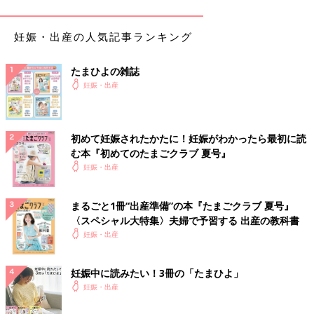
先輩ママたちはいつごろから胎動を感じたのでしょうか？実際の
声を見てみましょう。
妊娠・出産の人気記事ランキング
【18週から】
初妊婦です。18週0日のとき、横になっていたら急に下腹部がポ
たまひよの雑誌
コッと押され、今までに感じたことのない感覚でした。しかし、
妊娠・出産
その後数日は気のせいだったかなと思うほど胎動はわかりません
でしたが、18週6日におなかのポコポコ(腸のガスが動く感じで)
が増えて、やっぱりこれが胎動だなと確信しました。
初めて妊娠されたかたに！妊娠がわかったら最初に読
【ずっと気づかなかった】
む本『初めてのたまごクラブ 夏号』
病院で先生や看護師さんに「そろそろ胎動を感じるでしょう！」
妊娠・出産
と言われましたがわからず…おなかはぐるぐるするけどポコポコ
するような～とは思っていました。でも、それが胎動でした
まるごと1冊“出産準備”の本『たまごクラブ 夏号』
(笑)。
〈スペシャル大特集〉夫婦で予習する 出産の教科書
【確信をもてたのは20週を超えてから】
妊娠・出産
はじめてなら20週くらいとか、よく雑誌に書かれています。私
も、これが胎動だと確信がもてたのは20週を超えてからでした。
妊娠中に読みたい！3冊の「たまひよ」
それまでも、夜とかじっとしているときに感じてはいましたが、
妊娠・出産
ハッキリとはわからず、胎動の感じがわかってから、きっとアレ
も胎動だったんだなぁって思いました。