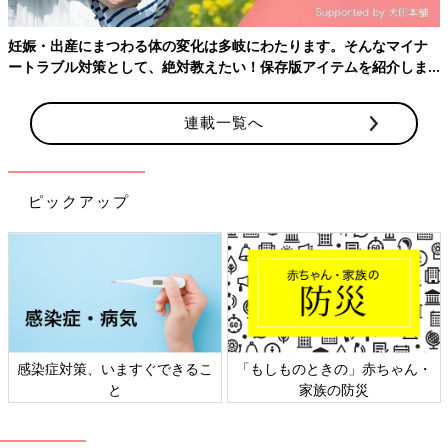
違ったし、やはり強い子が活発だった」という声が寄せられてい
ます。
妊娠・出産にまつわる体の変化は多岐にわたります。そんなマイナ
胎動は妊娠中だけに感じられる感覚です。胎動を感じながら、
ートラブル対策として、絶対教えたい！保存版アイテムを紹介しま
「この子はどんな性格かな？」などと考えるのも妊娠中の楽しい
す。
ひとときですね。
連載一覧へ
【胎動が激しくてやはり暴れん坊】
ボッコンボッコンとママのおなかを蹴とばしていたので、暴れん
坊かなと想像はしていましたが、やっぱりそうみたいです。あま
り寝ない子のようで、おむつを替えて
授乳
して追加のミルクもあ
ピックアップ
げて満足のはず！寝るだろう～と思っていても全然寝てくれず、
ベッドに置くとすぐに泣いちゃいます。
【兄妹で胎動の強さが全然違う】
生まれてきた2人を比べてみて思うことですが、性別は関係ない
かな。でも、個人的には性格は大いに関係ありそうな気がしま
す。お兄ちゃんは面白キャラですが、どちらかというと引っ込み
思案。妹は私に似て、活発でちょっときつめです。だから、性別
感染症対策、いますぐできるこ
「もしものときの」赤ちゃん・
よりも性格だと思います。
と
家族の防災
胎動を感じられるようになると、おなかに赤ちゃんがいることを
実感でき、うれしくて、体調不良や
つわり
のつらさを忘れてしま