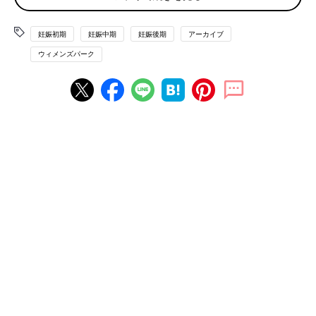
妊娠初期
妊娠中期
妊娠後期
アーカイブ
ウィメンズパーク
「いつから胎動を感じた？」というアンケートを実施したとこ
ろ、先輩ママたちの多くが6カ月ごろまでには胎動を感じたと答
えています。早い人だと、4カ月ごろで胎動に気づく場合もある
ようですが、このように早い段階で胎動に気づく人は、経産婦で
ある場合が多いようです。一度体験しているからこそ、小さな変
化にも早くに気づくことができるのかもしれませんね。
一方、初産のかたは胎動を今まで感じたことがないので、何か刺
激を感じても「これが胎動だ！」とはすぐに判断できないことも
あるようです。胎動を感じる時期が遅い人がいるのは、違和感は
あってもそれが胎動だと気づけていなかっただけということもあ
るようです。