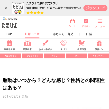
×
内祝い
SHOP
メニュー
TOP
妊娠・出産
赤ちゃん・育児
妊活
妊娠早見表
産院検索
お金・手続き
名づけ
出産準備
優待パス
たまごクラブ
ひよこクラブ
アプリ
SNS
キャンペーン
胎動はいつから？どんな感じ？性格との関連性
はある？
2017/08/09
更新