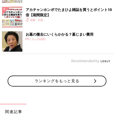
アカチャンホンポでたまひよ雑誌を買うとポイント10
胎動の感じ方
倍【期間限定】
妊娠・出産
お墓の撤去にいくらかかる？墓じまい費用
PR(くらしの話題)
Recommended by
ランキングをもっと見る
赤ちゃんがおなかで動いていることを実感できる“胎動”。この胎
動を感じられるようになる日を心待ちにしている妊婦さんも多い
関連記事