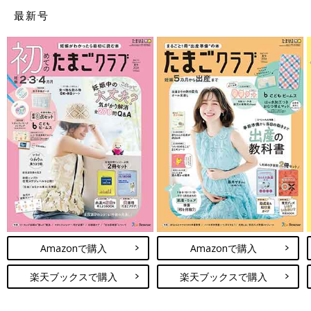
うことも。それまでは待ちきれないこともあるでしょうが、少し
最新号
ずつ変化していく体を見守ってあげましょう。
※投稿内容は投稿者の個人的な見解・体験に基づくものですの
で、あくまでもアドバイスとして参考にしていただき、症状など
については医療機関にご確認ください。
※文中のコメントはすべて、『ウィメンズパーク』の投稿からの
抜粋です。
※この記事は「たまひよONLINE」で過去に公開されたもので
す。
Amazonで購入
Amazonで購入
楽天ブックスで購入
楽天ブックスで購入