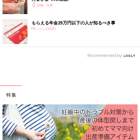
妊娠・出産
にしかわかりませんでした。動きはピクッとする程度で、集中し
ていないとわからない…。20週になるころには、グルンと回る感
じやポコポコと動くのを感じられるようになりました。でも、ほ
もらえる年金25万円以下の人が知るべき事
かに気をとられてると結構わからない…。
PR(くらしの話題)
【声が出るほど胎動が激しい】
ずっと胎動が激しく、痛みで思わず声が出てしまうほどでした。
陣痛
が始まる直前までしゃっくりもしていたくらいマイペースな
Recommended by
赤ちゃんでした！
胎動と性格は関係している!?
「胎動が激しいと男の子」「おなかのなかで暴れん坊だから、性
特集
格も活発な子」などと、胎動と性格は関係していると言われるこ
ともあります。
ウィメンズパークの体験談を見ると、「胎動が強い=男の子」と
いう説は否定している人も多いようですが、「胎動が強いとかな
り活発な子！」と感じる人は結構いるようで、たとえば「おなか
を蹴とばしていた赤ちゃんが、生まれてきたらやはりなかなか寝
てくれない暴れん坊だった」という声や、「姉弟で胎動の強さは