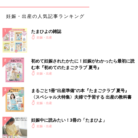
妊娠・出産の人気記事ランキング
たまひよの雑誌
妊娠・出産
初めて妊娠されたかたに！妊娠がわかったら最初に読
む本『初めてのたまごクラブ 夏号』
妊娠・出産
まるごと1冊“出産準備”の本『たまごクラブ 夏号』
〈スペシャル大特集〉夫婦で予習する 出産の教科書
妊娠・出産
妊娠中に読みたい！3冊の「たまひよ」
妊娠・出産