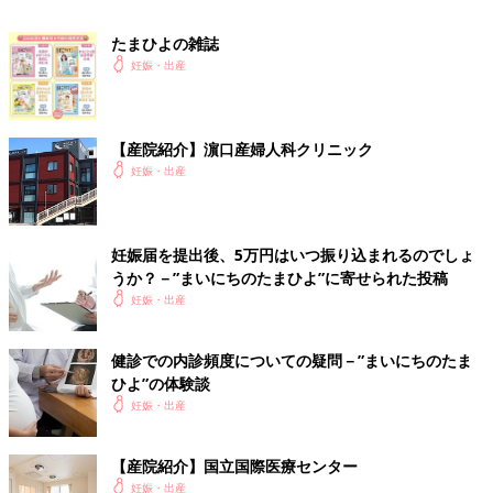
たまひよの雑誌
妊娠・出産
【産院紹介】濵口産婦人科クリニック
妊娠・出産
妊娠届を提出後、5万円はいつ振り込まれるのでしょ
うか？－”まいにちのたまひよ”に寄せられた投稿
妊娠・出産
健診での内診頻度についての疑問－”まいにちのたま
ひよ”の体験談
妊娠・出産
【産院紹介】国立国際医療センター
妊娠・出産