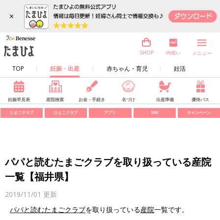
×
内祝い
SHOP
メニュー
TOP
妊娠・出産
赤ちゃん・育児
妊活
妊娠早見表
産院検索
お金・手続き
名づけ
出産準備
優待パス
たまごクラブ
ひよこクラブ
アプリ
SNS
キャンペーン
パパと読むたまごクラブを取り扱っている産院
一覧【福井県】
2019/11/01
更新
パパと読むたまごクラブ
を取り扱っている
産院
一覧です。