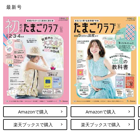
最新号
セントレディースクリニック
岩倉市
大野レディスクリニック
日進市
産科・婦人科平針北クリニック
レディースクリニックアンジュ
弥富市
Amazonで購入
Amazonで購入
愛知県厚生農業協同組合連合会海南病院
楽天ブックスで購入
楽天ブックスで購入
みよし市