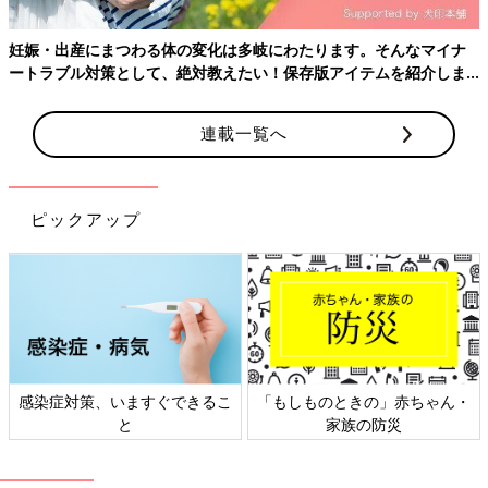
稲沢市
妊娠・出産にまつわる体の変化は多岐にわたります。そんなマイナ
ートラブル対策として、絶対教えたい！保存版アイテムを紹介しま
す。
愛知県厚生農業協同組合連合会稲沢厚生病院
連載一覧へ
大府市
産科・婦人科広川レディスクリニック
ピックアップ
知多市
産科・婦人科原田レディースクリニック
尾張旭市
感染症対策、いますぐできるこ
「もしものときの」赤ちゃん・
と
家族の防災
いしかわレディースクリニック
知立市