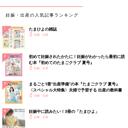
豊橋市
妊娠・出産の人気記事ランキング
中岡レディスクリニック
たまひよの雑誌
妊娠・出産
岡崎市
おおはらマタニティクリニック
初めて妊娠されたかたに！妊娠がわかったら最初に読
む本『初めてのたまごクラブ 夏号』
一宮市
妊娠・出産
総合大雄会病院
まるごと1冊“出産準備”の本『たまごクラブ 夏号』
〈スペシャル大特集〉夫婦で予習する 出産の教科書
瀬戸市
妊娠・出産
クリニックベル
妊娠中に読みたい！3冊の「たまひよ」
妊娠・出産
半田市