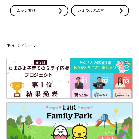
花レディースクリニック
ムック書籍
たまひよの絵本
長久手市
伊藤ウイメンズクリニック
キャンペーン
知多郡阿久比町
広渡レディスクリニック
知多郡美浜町
愛知県厚生農業協同組合連合会知多厚生病院
※当サイトへの掲載をご了承いただいた一部産院のみご覧いただ
けます。
※2022年10月時点での情報です。
※本冊子の配布有無について産院へのお問い合わせはご遠慮くだ
さい。