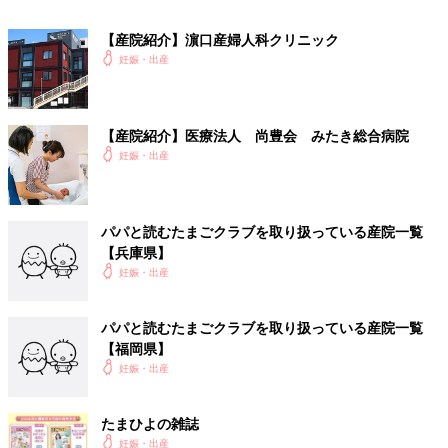
医療法人雄峰会真野産婦人科
医療法人大心会大橋産婦人科クリニック
【産院紹介】濵口産婦人科クリニック
医療法人玲聖会貴子ウィメンズクリニック
妊娠・出産
刈谷市
【産院紹介】医療法人 尚豊会 みたき総合病院
医療法人G&Oレディスクリニック
妊娠・出産
豊田市
パパと読むたまごクラブを取り扱っている産院一覧
医療法人淳和会内田クリニック
【兵庫県】
産科・婦人科あかね医院
妊娠・出産
安城市
パパと読むたまごクラブを取り扱っている産院一覧
【福岡県】
社会医療法人財団新和会八千代病院
妊娠・出産
西尾市
たまひよの雑誌
妊娠・出産