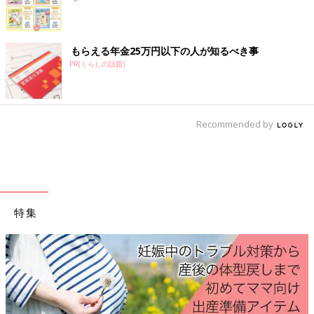
医療法人尚志会山田産婦人科
蒲郡市
もらえる年金25万円以下の人が知るべき事
PR(くらしの話題)
蒲郡市民病院
犬山市
Recommended by
マザークリニックハピネス
江南市
特集
やまだ産婦人科
小牧市
産婦人科エンゼルレディースクリニック
小牧市民病院