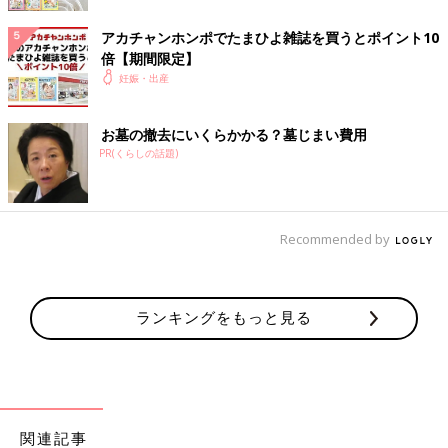
アカチャンホンポでたまひよ雑誌を買うとポイント10
医療法人双葉会藤田病院
倍【期間限定】
医療法人双葉会ふたばクリニック
妊娠・出産
半田市立半田病院
春日井市
お墓の撤去にいくらかかる？墓じまい費用
PR(くらしの話題)
神領マタニティ
医療法人 森永産婦人科
かすがいマタニティクリニック
Recommended by
医療法人雄峰会まのウィメンズクリニック
豊川市
ランキングをもっと見る
豊川市民病院
津島市
関連記事