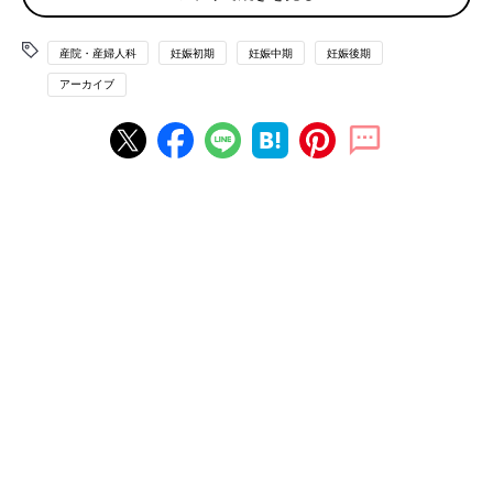
名古屋市守山区
産院・産婦人科
妊娠初期
妊娠中期
妊娠後期
アーカイブ
やまだレディスクリニック
名古屋市緑区
医療法人中根産婦人科
医療法人一真会徳重ウイメンズケアクリニック
名古屋市名東区
医療法人博報会 名古屋バースクリニック
奈倉レディースクリニック
名古屋市天白区
イルマーレレディースクリニック