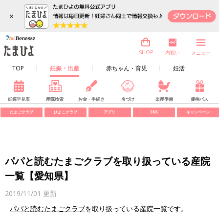
×
内祝い
SHOP
メニュー
TOP
妊娠・出産
赤ちゃん・育児
妊活
妊娠早見表
産院検索
お金・手続き
名づけ
出産準備
優待パス
たまごクラブ
ひよこクラブ
アプリ
SNS
キャンペーン
パパと読むたまごクラブを取り扱っている産院
一覧【愛知県】
2019/11/01
更新
パパと読むたまごクラブ
を取り扱っている
産院
一覧です。