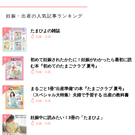
医療法人回生会 立花レディースクリニック
妊娠・出産の人気記事ランキング
八女市
たまひよの雑誌
妊娠・出産
藤本産婦人科小児科
筑後市
初めて妊娠されたかたに！妊娠がわかったら最初に読
む本『初めてのたまごクラブ 夏号』
妊娠・出産
小林レディースクリニック
大川市
まるごと1冊“出産準備”の本『たまごクラブ 夏号』
〈スペシャル大特集〉夫婦で予習する 出産の教科書
妊娠・出産
医療法人社団高邦会 高木病院
行橋市
妊娠中に読みたい！3冊の「たまひよ」
妊娠・出産
しんもと産婦人科