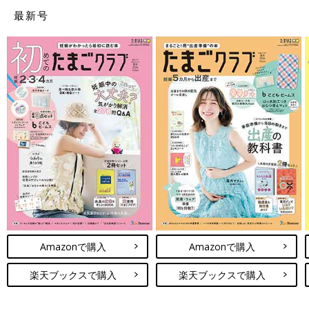
最新号
糟屋郡志免町
権丈産婦人科医院
医療法人養真堂産婦人科筑紫クリニック
※当サイトへの掲載をご了承いただいた一部産院のみご覧いただ
けます。
※2022年10月時点での情報です。
※本冊子の配布有無について産院へのお問い合わせはご遠慮くだ
さい。
関連：パパと読むたまごクラブ
関連：病院・クリニック検索 福岡県
Amazonで購入
Amazonで購入
楽天ブックスで購入
楽天ブックスで購入