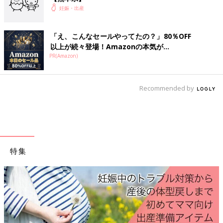
妊娠・出産
福岡市東区
「え、こんなセールやってたの？」80％OFF
そらレディースクリニック
以上が続々登場！Amazonの本気が...
医療法人 青葉レディースクリニック
PR(Amazon)
真田産婦人科麻酔科クリニック
福岡市博多区
Recommended by
医療法人 森下産婦人科医院
福岡市中央区
特集
はちすが産婦人科・小児科医院
医療法人 ガーデンヒルズウィメンズクリニック
福岡市南区