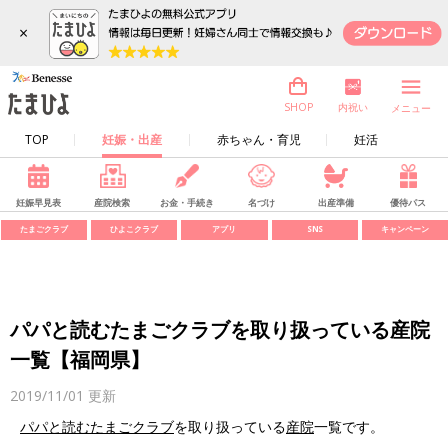
×
内祝い
SHOP
メニュー
TOP
妊娠・出産
赤ちゃん・育児
妊活
妊娠早見表
産院検索
お金・手続き
名づけ
出産準備
優待パス
たまごクラブ
ひよこクラブ
アプリ
SNS
キャンペーン
パパと読むたまごクラブを取り扱っている産院
一覧【福岡県】
2019/11/01
更新
パパと読むたまごクラブ
を取り扱っている
産院
一覧です。