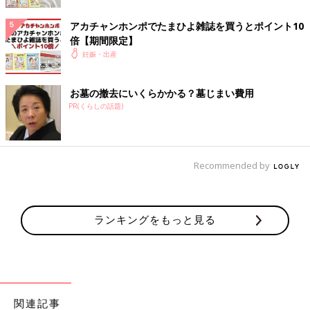
立野レディースクリニック
アカチャンホンポでたまひよ雑誌を買うとポイント10
倍【期間限定】
筑紫野市
妊娠・出産
ながかわ産婦人科
お墓の撤去にいくらかかる？墓じまい費用
PR(くらしの話題)
大野城市
まなべ産婦人科
医療法人天信会 あまがせ産婦人科
Recommended by
宗像市
ランキングをもっと見る
産科婦人科 宗像セントラルクリニック
ありよしレディースクリニック
太宰府市
関連記事