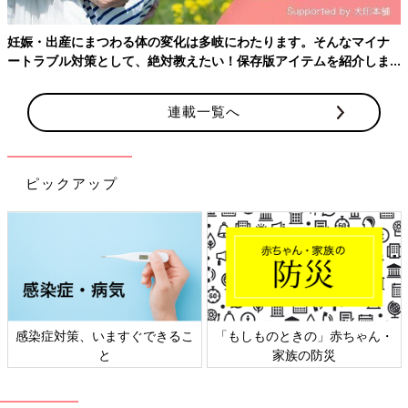
椎名マタニティクリニック
医療法人 田中産婦人科クリニック
妊娠・出産にまつわる体の変化は多岐にわたります。そんなマイナ
ートラブル対策として、絶対教えたい！保存版アイテムを紹介しま
福岡市西区
す。
連載一覧へ
医療法人長野醫院 長野産婦人科クリニック
福岡市城南区
ピックアップ
医療法人 古野セントマリアクリニック
福岡市早良区
医療法人 MALC 松口レディースクリニック
感染症対策、いますぐできるこ
「もしものときの」赤ちゃん・
糟屋郡宇美町
と
家族の防災
山崎産婦人科小児科医院