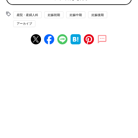
久留米市
産院・産婦人科
妊娠初期
妊娠中期
妊娠後期
社会医療法人雪の聖母会 聖マリア病院
アーカイブ
医療法人 産科・婦人科 みやじまクリニック
産科・婦人科 渡辺レディースクリニック
医療法人 いづみレディスクリニック
医療法人 深川レディスクリニック
大牟田市
河野産婦人科医院
独立行政法人 大牟田市立病院
医療法人杏東会 東原産婦人科医院
田川市
社会保険 田川病院
柳川市