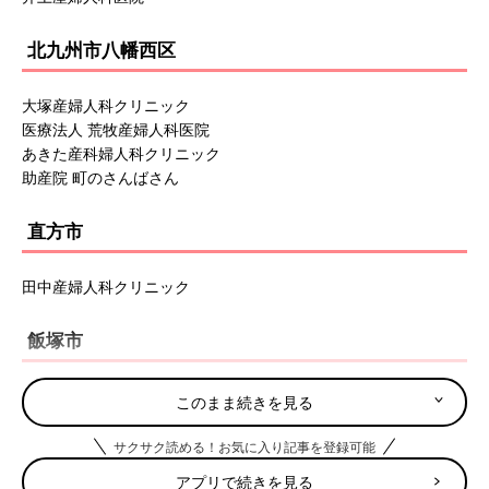
北九州市八幡西区
大塚産婦人科クリニック
医療法人 荒牧産婦人科医院
あきた産科婦人科クリニック
助産院 町のさんばさん
直方市
田中産婦人科クリニック
飯塚市
医療法人産婦人科・麻酔科 すどうクリニック
このまま続きを見る
飯塚病院
医療法人 田中クリニック
サクサク読める！お気に入り記事を登録可能
アプリで続きを見る