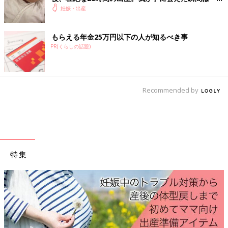
『たまごクラブ』2020年11月号には「妊娠高血圧症候群から赤
忘れない【たまひよ 出産体験談】
妊娠・出産
ちゃんを守りたい」特集があります。
もらえる年金25万円以下の人が知るべき事
PR(くらしの話題)
山下隆博先生
Profile
愛育病院副院長
産婦人科
部長。
Recommended by
東京大学医学部卒業。東京大学医学部附属病院勤務を経て、
2015年より現職。安全なお産と快適・満足なお産の両立をめざ
しています。
特集
参考／『たまごクラブ』2020年11
月号「妊娠高血圧症候群から赤ちゃんを守りたい！」