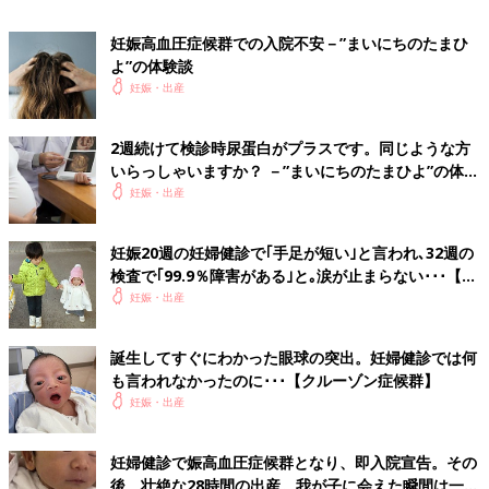
妊娠高血圧症候群での入院不安－”まいにちのたまひ
水分をとるとむくんでしまうからと、水分摂取を制限する人がい
よ”の体験談
ますが、これは絶対にNG。１日何ℓなど数字は気にせず、普通に
妊娠・出産
生活をして、のどがかわいたら飲むというスタンスで大丈夫で
す。
2週続けて検診時尿蛋白がプラスです。同じような方
監修／山下隆博先生 取材・文／樋口由夏、たまごクラブ編集部
いらっしゃいますか？ －”まいにちのたまひよ”の体験
談
妊娠・出産
予兆があったのに気づけなかった、妊娠
高血圧症候群
妊娠20週の妊婦健診で｢手足が短い｣と言われ､32週の
3回の妊娠で「妊娠高血圧症候群」を2回発症。
検査で｢99.9％障害がある｣と｡涙が止まらない･･･【ス
私の場合、その予兆はいずれも「目の異変」で
ティックラー症候群1型】
妊娠・出産
した。目に強い光が当たった後の残像のよう
に、視界が不安定になるのです。若い頃は低血
圧気味で高血圧とは無縁と思っていた私が、妊
妊娠高血圧症候群は母子ともに影響がある怖い病気ですが、きち
誕生してすぐにわかった眼球の突出。妊婦健診では何
娠をきっかけに高血圧体質になった、その体験
も言われなかったのに･･･【クルーゾン症候群】
んと妊婦健診を受け、規則正しい生活をしていれば、早期発見や
談をお伝えします。
妊娠・出産
重症化を防ぐことにつながります。妊娠経過が順調な妊婦さんで
も、高血圧になる可能性はあるので、しっかり健康管理すること
が大切です。
妊婦健診で娠高血圧症候群となり、即入院宣告。その
後、壮絶な28時間の出産。我が子に会えた瞬間は一生