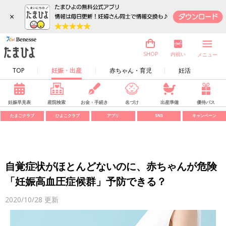
×
内祝い
SHOP
メニュー
TOP
妊娠・出産
赤ちゃん・育児
妊活
妊娠早見表
産院検索
お金・手続き
名づけ
出産準備
優待パス
たまごクラブ
ひよこクラブ
アプリ
SNS
キャンペーン
自覚症状がほとんどないのに、赤ちゃんが危険
「妊娠高血圧症候群」予防できる？
2020/10/28
更新