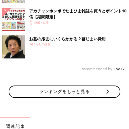
５．血圧の変化を知るために、ときどき家庭でも血圧を測る
アカチャンホンポでたまひよ雑誌を買うとポイント10
倍【期間限定】
血圧は日々変わりやすいもの。また病院で血圧を測ると高め
妊娠・出産
に測定される人もいます。最近では、手軽に家庭用血圧計が購入
できます。毎日ではなくてもいいので、チェックするといいでし
お墓の撤去にいくらかかる？墓じまい費用
ょう。
PR(くらしの話題)
６.適度な運動を心がけ、疲れたらしっかり休息する
肥満は発症リスクを高くするため、適度な運動は有効です。
Recommended by
ただやりすぎはストレスになるので、30分程度のウォーキングな
ど、無理なく続けられるものを習慣にしましょう。
７．睡眠不足や過労を避け、ストレスを減らす
ランキングをもっと見る
過労やストレスはもっとも避けてほしいもの。仕事をしている妊
婦さんも出来るだけゆったりモードにシフトを。質のいい睡眠も
確保しましょう。
関連記事
８．水分摂取は制限せず、のどがかわいたら水を飲む