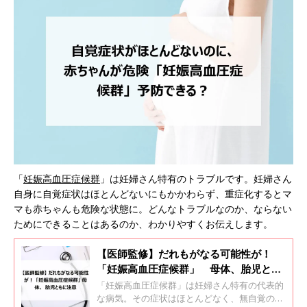
「
妊娠高血圧症候群
」は妊婦さん特有のトラブルです。妊婦さん
自身に自覚症状はほとんどないにもかかわらず、重症化するとマ
マも赤ちゃんも危険な状態に。どんなトラブルなのか、ならない
ためにできることはあるのか、わかりやすくお伝えします。
【医師監修】だれもがなる可能性が！
「妊娠高血圧症候群」 母体、胎児とも
に注意
「妊娠高血圧症候群」は妊婦さん特有の代表的
な病気。その症状はほとんどなく、無自覚のう