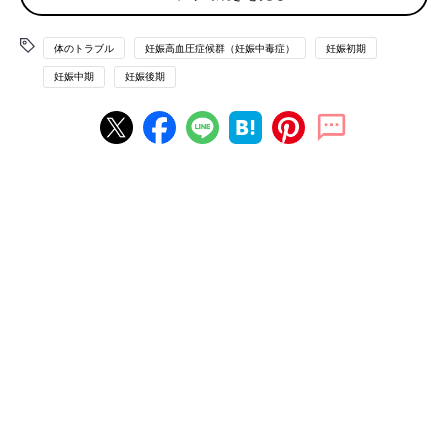
【出産】
分娩時は、血圧が正常な妊婦さんであってもあがりやすくなるた
体のトラブル
妊娠高血圧症候群（妊娠中毒症）
妊娠初期
め、妊娠高血圧症候群の場合は、しっかり血圧をチェックしま
妊娠中期
妊娠後期
す。
胎児
モニターをつけ、おなかの赤ちゃんの様子を見ながら慎
重に行います。経腟分娩も可能ですが、無痛分娩を行うケースも
多いでしょう。重症の場合は、帝王切開でのお産になります。
【産後】
通常、産後はママの症状は急速によくなりますが、産後入院中は
引き続き、血圧やたんぱく尿をチェックして管理していきます。
多くのママは改善していきますが、重症化した人は、産後も高血
圧が続くこともあるため、降圧剤を処方して、退院後に引き続き
経過を見ていきます。改善後もしっかりと健康管理をすることが
大切です。
高血圧予防のために妊娠中からできることは？
１. 妊婦健診を定期的に必ず受ける
定期健診では毎回血液検査と尿検査を行うため、妊娠高血圧症候