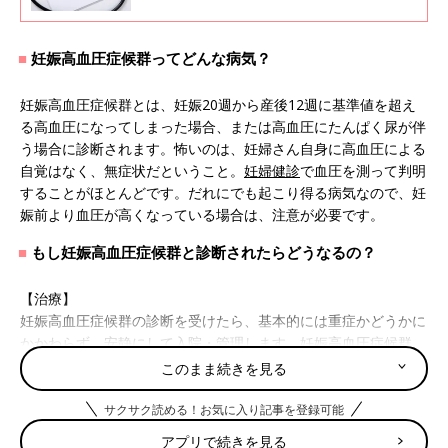
ちになってしまう怖い病気です。しかも、“だ
れでもなる”可能性があります。順天堂大学医
学部 産婦人科学講座 先任准教授の牧野真太
妊娠高血圧症候群ってどんな病気？
郎先生に聞きました。詳しく紹介します。
妊娠高血圧症候群とは、妊娠20週から産後12週に基準値を超え
る高血圧になってしまった場合、または高血圧にたんぱく尿が伴
う場合に診断されます。怖いのは、妊婦さん自身に高血圧による
自覚はなく、無症状だということ。
妊婦健診
で血圧を測って判明
することがほとんどです。だれにでも起こり得る病気なので、妊
娠前より血圧が高くなっている場合は、注意が必要です。
もし妊娠高血圧症候群と診断されたらどうなるの？
【治療】
妊娠高血圧症候群の診断を受けたら、基本的には重症かどうかに
かかわらず、安静にして入院・管理します。妊娠高血圧症候群
は、出産をしない限り、治るということはありません。妊婦さん
このまま続きを見る
やおなかの赤ちゃんにとって、妊娠を継続することがリスクにな
ると判断された場合は、
早産
の時期であっても分娩を促すことも
サクサク読める！お気に入り記事を登録可能
あります。
アプリで続きを見る