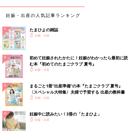
群の早期発見につながります。
妊娠・出産の人気記事ランキング
２．塩分をとりすぎないようにする
たまひよの雑誌
塩分が高い食事は高血圧を引き起こしや
妊娠・出産
すいと言われています。ただ、妊娠高血圧症候群は、通常の生活
習慣病としての高血圧とは違うため、それほど厳しい塩分制限は
必要ありません。妊娠前より控えめにする程度でいいでしょう。
初めて妊娠されたかたに！妊娠がわかったら最初に読
３．急激な体重増加を避ける
む本『初めてのたまごクラブ 夏号』
妊娠・出産
急激な体重増加は危険信号です。
つわり
が終わったあとに食欲が
復活して一気に増えてしまわないように注意。適切な体重増加を
まるごと1冊“出産準備”の本『たまごクラブ 夏号』
心がけましょう。
〈スペシャル大特集〉夫婦で予習する 出産の教科書
妊娠・出産
４．バランスのいい食事を心がける
どの栄養素をとる、というよりもトータルでバランスのいい
妊娠中に読みたい！3冊の「たまひよ」
食事を心がけましょう。ごはんやパン、めん類など主食だけの食
妊娠・出産
事にせず、主菜、副菜などのおかずもしっかりとりましょう。